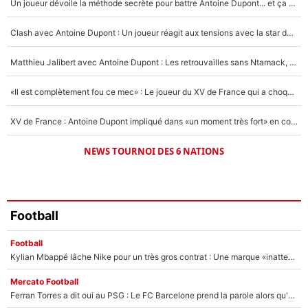
Un joueur dévoile la méthode secrète pour battre Antoine Dupont... et ça marche !
Un autre joueur
5%
Clash avec Antoine Dupont : Un joueur réagit aux tensions avec la star du XV de France !
1675 personnes ont participé aux votes.
Matthieu Jalibert avec Antoine Dupont : Les retrouvailles sans Ntamack, «il y a eu des discussions»
«Il est complètement fou ce mec» : Le joueur du XV de France qui a choqué Matthieu Jalibert !
XV de France : Antoine Dupont impliqué dans «un moment très fort» en coulisses
NEWS TOURNOI DES 6 NATIONS
Football
Football
Kylian Mbappé lâche Nike pour un très gros contrat : Une marque «inattendue» va frapper très fort
Mercato Football
Ferran Torres a dit oui au PSG : Le FC Barcelone prend la parole alors qu'un transfert de l'attaquant espagnol prend forme