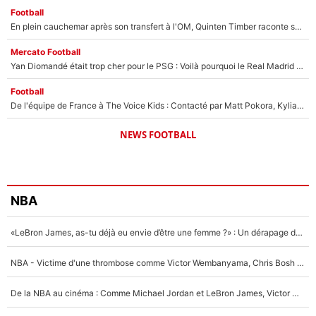
Football
En plein cauchemar après son transfert à l'OM, Quinten Timber raconte ses doutes après sa signature à Marseille
Mercato Football
Yan Diomandé était trop cher pour le PSG : Voilà pourquoi le Real Madrid a accepté de payer la somme record de 140M€ pour boucler son transfert !
Football
De l'équipe de France à The Voice Kids : Contacté par Matt Pokora, Kylian Mbappé a accepté de jouer un rôle inédit sur TF1 !
NEWS FOOTBALL
NBA
«LeBron James, as-tu déjà eu envie d’être une femme ?» : Un dérapage de Donald Trump sur la superstar de la NBA refait surface
NBA - Victime d'une thrombose comme Victor Wembanyama, Chris Bosh prévient le Français des risques sur sa santé : «J’ai failli mourir sur le coup et j’ai été ramené à la vie»
De la NBA au cinéma : Comme Michael Jordan et LeBron James, Victor Wembanyama rêve d'une carrière d'acteur !