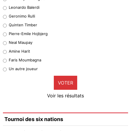
38%
Leonardo Balerdi
Leonardo Balerdi
Geronimo Rulli
32%
Quinten Timber
Geronimo Rulli
Pierre-Emile Hojbjerg
5%
Neal Maupay
Quinten Timber
Amine Harit
1%
Faris Moumbagna
Pierre-Emile Hojbjerg
Un autre joueur
9%
VOTER
Neal Maupay
4%
Voir les résultats
Amine Harit
3%
Faris Moumbagna
Tournoi des six nations
4%