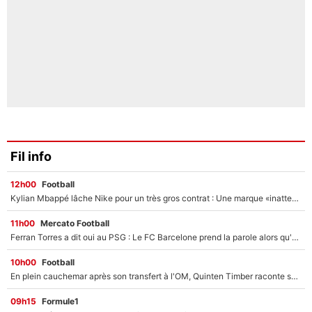
Fil info
12h00
Football
Kylian Mbappé lâche Nike pour un très gros contrat : Une marque «inattendue» va frapper très fort
11h00
Mercato Football
Ferran Torres a dit oui au PSG : Le FC Barcelone prend la parole alors qu'un transfert de l'attaquant espagnol prend forme
10h00
Football
En plein cauchemar après son transfert à l'OM, Quinten Timber raconte ses doutes après sa signature à Marseille
09h15
Formule1