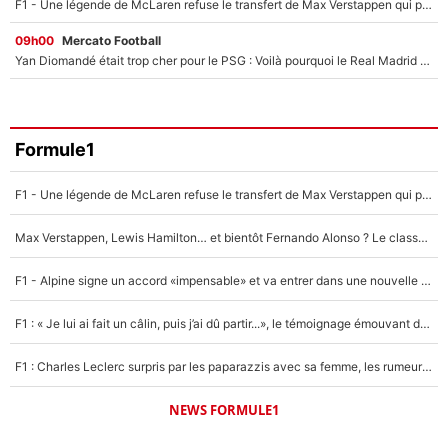
F1 - Une légende de McLaren refuse le transfert de Max Verstappen qui pourrait «faire des vagues» et plomber l'ambiance dans l'équipe
09h00
Mercato Football
Yan Diomandé était trop cher pour le PSG : Voilà pourquoi le Real Madrid a accepté de payer la somme record de 140M€ pour boucler son transfert !
Formule1
F1 - Une légende de McLaren refuse le transfert de Max Verstappen qui pourrait «faire des vagues» et plomber l'ambiance dans l'équipe
Max Verstappen, Lewis Hamilton… et bientôt Fernando Alonso ? Le classement des pilotes les mieux payés en Formule 1 risque de changer !
F1 - Alpine signe un accord «impensable» et va entrer dans une nouvelle dimension : Grande nouvelle pour Pierre Gasly !
F1 : « Je lui ai fait un câlin, puis j’ai dû partir...», le témoignage émouvant de Max Verstappen sur sa fille
F1 : Charles Leclerc surpris par les paparazzis avec sa femme, les rumeurs étaient vraies !
NEWS FORMULE1