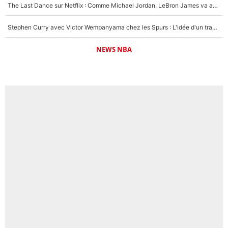
The Last Dance sur Netflix : Comme Michael Jordan, LeBron James va avoir le droit à sa série !
Stephen Curry avec Victor Wembanyama chez les Spurs : L'idée d'un trade historique est lancée en NBA !
NEWS NBA