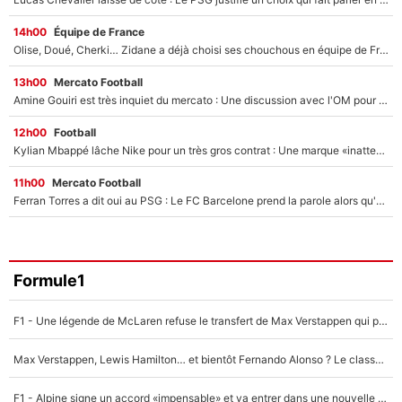
14h00
Équipe de France
Olise, Doué, Cherki… Zidane a déjà choisi ses chouchous en équipe de France ? L’IA annonce des surprises sans Kylian Mbappé !
13h00
Mercato Football
Amine Gouiri est très inquiet du mercato : Une discussion avec l'OM pour acter son transfert !
12h00
Football
Kylian Mbappé lâche Nike pour un très gros contrat : Une marque «inattendue» va frapper très fort
11h00
Mercato Football
Ferran Torres a dit oui au PSG : Le FC Barcelone prend la parole alors qu'un transfert de l'attaquant espagnol prend forme
Formule1
F1 - Une légende de McLaren refuse le transfert de Max Verstappen qui pourrait «faire des vagues» et plomber l'ambiance dans l'équipe
Max Verstappen, Lewis Hamilton… et bientôt Fernando Alonso ? Le classement des pilotes les mieux payés en Formule 1 risque de changer !
F1 - Alpine signe un accord «impensable» et va entrer dans une nouvelle dimension : Grande nouvelle pour Pierre Gasly !