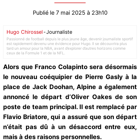
Publié le 7 mai 2025 à 23h10
Hugo Chirossel
-
Journaliste
Passionné de football depuis le plus jeune âge, devenir journaliste sportif
est rapidement devenu une évidence pour Hugo. Il se découvrira plus
tard un amour pour la NBA, avant d’explorer d’autres horizons comme
ceux de la Formule 1 et de la NFL.
Alors que Franco Colapinto sera désormais
le nouveau coéquipier de Pierre Gasly à la
place de Jack Doohan, Alpine a également
annoncé le départ d’Oliver Oakes de son
poste de team principal. Il est remplacé par
Flavio Briatore, qui a assuré que son départ
n’était pas dû à un désaccord entre eux,
mais à des raisons personnelles.