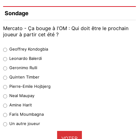
Sondage
Mercato - Ça bouge à l’OM : Qui doit être le prochain
joueur à partir cet été ?
Geoffrey Kondogbia
Geoffrey Kondogbia
38%
Leonardo Balerdi
Leonardo Balerdi
Geronimo Rulli
32%
Quinten Timber
Geronimo Rulli
Pierre-Emile Hojbjerg
5%
Neal Maupay
Quinten Timber
Amine Harit
1%
Faris Moumbagna
Pierre-Emile Hojbjerg
Un autre joueur
9%
VOTER
Neal Maupay