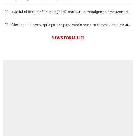
F1 : « Je lui ai fait un câlin, puis j’ai dû partir...», le témoignage émouvant de Max Verstappen sur sa fille
F1 : Charles Leclerc surpris par les paparazzis avec sa femme, les rumeurs étaient vraies !
NEWS FORMULE1