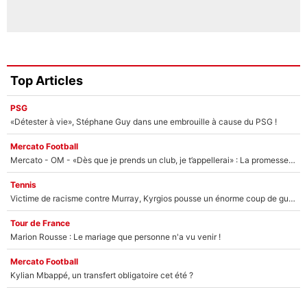
Top Articles
PSG
«Détester à vie», Stéphane Guy dans une embrouille à cause du PSG !
Mercato Football
Mercato - OM - «Dès que je prends un club, je t’appellerai» : La promesse de Marcelino au moment de claquer la porte
Tennis
Victime de racisme contre Murray, Kyrgios pousse un énorme coup de gueule !
Tour de France
Marion Rousse : Le mariage que personne n'a vu venir !
Mercato Football
Kylian Mbappé, un transfert obligatoire cet été ?