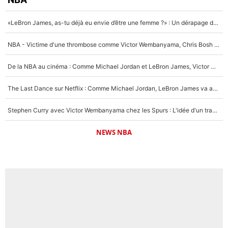
«LeBron James, as-tu déjà eu envie d’être une femme ?» : Un dérapage de Donald Trump sur la superstar de la NBA refait surface
NBA - Victime d'une thrombose comme Victor Wembanyama, Chris Bosh prévient le Français des risques sur sa santé : «J’ai failli mourir sur le coup et j’ai été ramené à la vie»
De la NBA au cinéma : Comme Michael Jordan et LeBron James, Victor Wembanyama rêve d'une carrière d'acteur !
The Last Dance sur Netflix : Comme Michael Jordan, LeBron James va avoir le droit à sa série !
Stephen Curry avec Victor Wembanyama chez les Spurs : L'idée d'un trade historique est lancée en NBA !
NEWS NBA