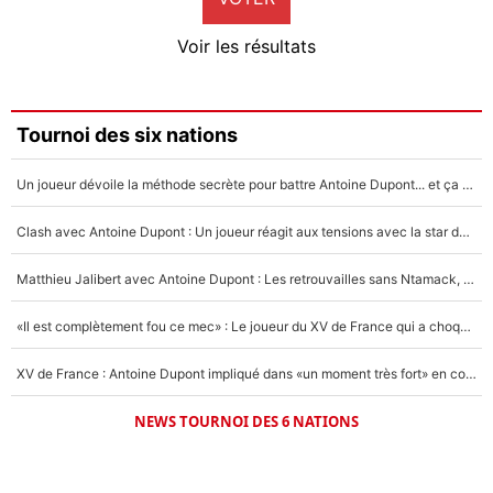
4%
Voir les résultats
Amine Harit
3%
Faris Moumbagna
Tournoi des six nations
4%
Un joueur dévoile la méthode secrète pour battre Antoine Dupont... et ça marche !
Un autre joueur
5%
Clash avec Antoine Dupont : Un joueur réagit aux tensions avec la star du XV de France !
1682 personnes ont participé aux votes.
Matthieu Jalibert avec Antoine Dupont : Les retrouvailles sans Ntamack, «il y a eu des discussions»
«Il est complètement fou ce mec» : Le joueur du XV de France qui a choqué Matthieu Jalibert !
XV de France : Antoine Dupont impliqué dans «un moment très fort» en coulisses
NEWS TOURNOI DES 6 NATIONS