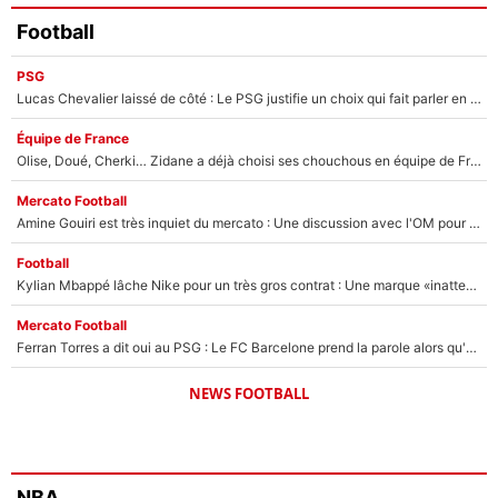
Football
PSG
Lucas Chevalier laissé de côté : Le PSG justifie un choix qui fait parler en plein mercato
Équipe de France
Olise, Doué, Cherki… Zidane a déjà choisi ses chouchous en équipe de France ? L’IA annonce des surprises sans Kylian Mbappé !
Mercato Football
Amine Gouiri est très inquiet du mercato : Une discussion avec l'OM pour acter son transfert !
Football
Kylian Mbappé lâche Nike pour un très gros contrat : Une marque «inattendue» va frapper très fort
Mercato Football
Ferran Torres a dit oui au PSG : Le FC Barcelone prend la parole alors qu'un transfert de l'attaquant espagnol prend forme
NEWS FOOTBALL
NBA