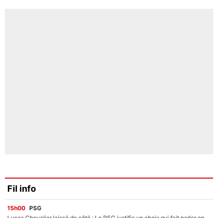
Fil info
15h00
PSG
Lucas Chevalier laissé de côté : Le PSG justifie un choix qui fait parler en plein mercato