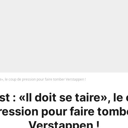
aire», le coup de pression pour faire tomber Verstappen !
st : «Il doit se taire», l
ression pour faire tomb
Verstappen !