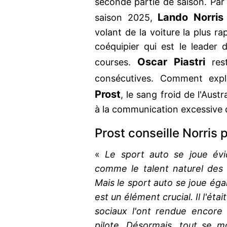
seconde partie de saison. Pa
Lando Norris
saison 2025,
volant de la voiture la plus ra
coéquipier qui est le leade
Oscar Piastri
courses.
rest
consécutives. Comment expl
Prost
, le sang froid de l'Austr
à la communication excessive 
Prost conseille Norris po
«
Le sport auto se joue évi
comme le talent naturel des 
Mais le sport auto se joue éga
est un élément crucial. Il l'ét
sociaux l'ont rendue encore 
pilote. Désormais, tout se mo