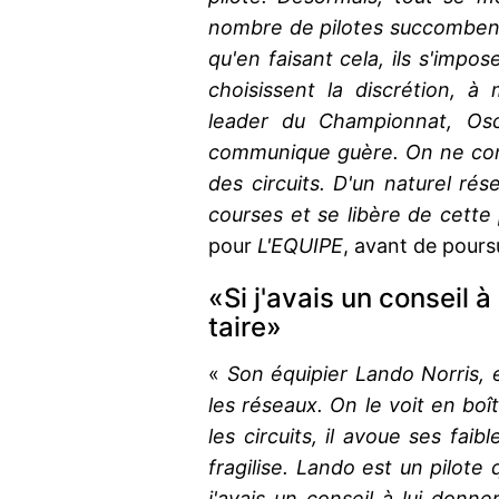
nombre de pilotes succomben
qu'en faisant cela, ils s'impo
choisissent la discrétion, 
leader du Championnat, Osc
communique guère. On ne con
des circuits. D'un naturel rése
courses et se libère de cette
pour
L'EQUIPE
, avant de pours
«Si j'avais un conseil à
taire»
«
Son équipier Lando Norris,
les réseaux. On le voit en boît
les circuits, il avoue ses fai
fragilise. Lando est un pilot
j'avais un conseil à lui donne