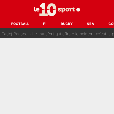
SG» : Les coulisses de la décision de Lucas Chevalier pour s
fort sur CNews, un ancien journaliste de France Télévisions relance la 
FOOTBALL
F1
RUGBY
NBA
CO
dej Pogacar : Le transfert qui effraie le peloton, «c’est la 
nq signatures en pleine crise financière : L’IA propose sept noms à l’OM po
reur» : Nouveau sélectionneur des Bleus, Zinédine Zidane s’était imaginé un av