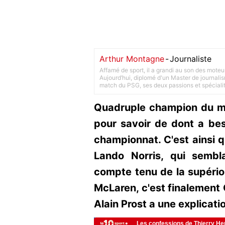
Arthur Montagne
-
Journaliste
Affamé de sport, il a grandi au son des moteu
Aujourd’hui, diplomé d'un Master de journalism
match du PSG, ses deux passions et spéciali
Quadruple champion du mo
pour savoir de dont a bes
championnat. C'est ainsi q
Lando Norris, qui sembla
compte tenu de la supério
McLaren, c'est finalement O
Alain Prost a une explicati