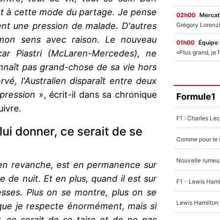
t à cette mode du partage. Je pense
02h00
Mercat
sent une pression de malade. D'autres
à mon sens avec raison. Le nouveau
01h00
Équipe
ar Piastri (McLaren-Mercedes), ne
naît pas grand-chose de sa vie hors
rvé, l'Australien disparaît entre deux
 pression
», écrit-il dans sa chronique
Formule1
uivre.
 lui donner, ce serait de se
 en revanche, est en permanence sur
e de nuit. Et en plus, quand il est sur
blesses. Plus on se montre, plus on se
e que je respecte énormément, mais si
r, ce serait de se taire et de ne pas