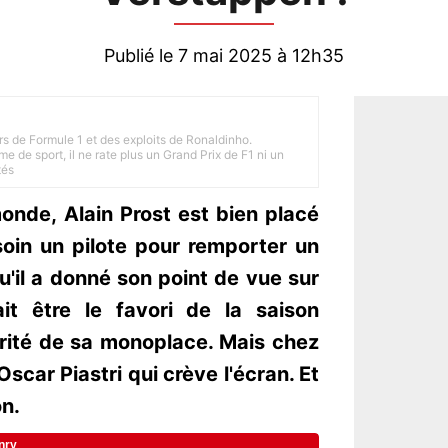
Publié le 7 mai 2025 à 12h35
rs de Formule 1 et des exploits de Ronaldinho.
e de sport, il ne rate plus un Grand Prix de F1 ni un
tés
nde, Alain Prost est bien placé
oin un pilote pour remporter un
u'il a donné son point de vue sur
it être le favori de la saison
rité de sa monoplace. Mais chez
scar Piastri qui crève l'écran. Et
on.