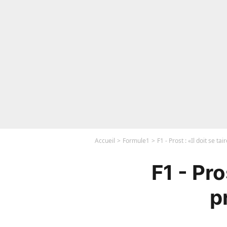
Accueil
Formule1
F1 - Prost : «Il doit se t
F1 - Pro
p