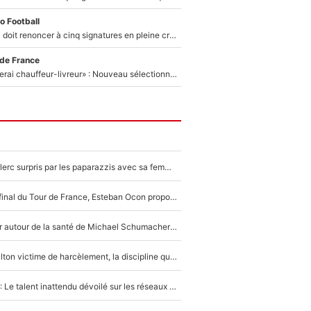
o Football
Grégory Lorenzi doit renoncer à cinq signatures en pleine crise financière : L’IA propose sept noms à l’OM pour un mercato réussi... à seulement 5M€ !
 de France
«Plus grand, je ferai chauffeur-livreur» : Nouveau sélectionneur des Bleus, Zinédine Zidane s’était imaginé un avenir très différent lorsqu'il était enfant
F1 : Charles Leclerc surpris par les paparazzis avec sa femme, les rumeurs étaient vraies !
Comme pour le final du Tour de France, Esteban Ocon propose un Grand Prix de Formule 1 à Paris : «Autour de l’Arc de Triomphe, ce serait génial» !
Nouvelle rumeur autour de la santé de Michael Schumacher : Sa femme Corinna sort du silence
F1 - Lewis Hamilton victime de harcèlement, la discipline qui lui a évité le pire : «J'aurais probablement mal tourné»
Lewis Hamilton : Le talent inattendu dévoilé sur les réseaux sociaux qui a impressionné Kim Kardashian pendant leurs vacances en amoureux !