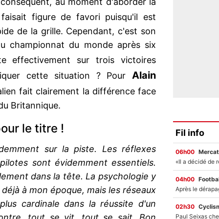
r conséquent, au moment d'aborder la
faisait figure de favori puisqu'il est
pide de la grille. Cependant, c'est son
r du championnat du monde après six
e effectivement sur trois victoires
Alain
iquer cette situation ? Pour
alien fait clairement la différence face
du Britannique.
ur le titre !
Fil info
demment sur la piste. Les réflexes
06h00
Mercat
pilotes sont évidemment essentiels.
lement dans la tête. La psychologie y
04h00
Footbal
ait déjà à mon époque, mais les réseaux
plus cardinale dans la réussite d'un
02h30
Cyclis
ntre, tout se vit, tout se sait. Bon