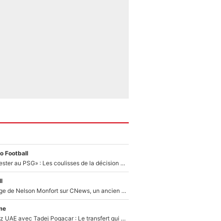
o Football
«Il a décidé de rester au PSG» : Les coulisses de la décision de Lucas Chevalier pour son transfert
l
Après le dérapage de Nelson Monfort sur CNews, un ancien journaliste de France Télévisions relance la polémique sur les incendies en Gironde
me
Paul Seixas chez UAE avec Tadej Pogacar : Le transfert qui effraie le peloton, «c’est la pire des choses qui puisse arriver»