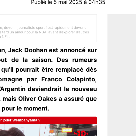
Publié le 5 mai 2025 à 04h35
e, devenir journaliste sportif est rapidement devenu
 tard un amour pour la NBA, avant d’explorer d’autres
a NFL.
n, Jack Doohan est annoncé sur
ébut de la saison. Des rumeurs
qu’il pourrait être remplacé dès
Romagne par Franco Colapinto,
L’Argentin deviendrait le nouveau
, mais Oliver Oakes a assuré que
é, pour le moment.