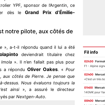
rolier YPF, sponsor de l’Argentin, ce
Grand Prix d’Émilie-
acer dès le
st notre pilote, aux côtés de
re
», a-t-il répondu quand il lui a été
Fil info
lapinto
deviendrait titulaire chez
02h30
Formul
 Imola
». Il n’en fallait pas plus pour
Oliver Oakes
les a répondu
. «
Pour
02h00
Mercat
te, aux côtés de Pierre. Je pense que
là-dessus. Nous évaluons toujours la
01h00
Mercato
c’est ainsi
», a assuré le directeur
ayés par
Nextgen-Auto
.
00h00
Mercat