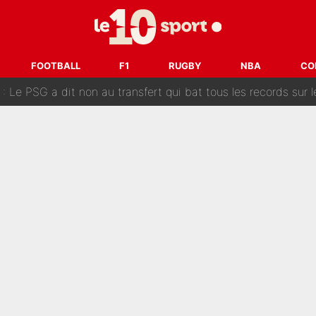
 «impensable» et va entrer dans une nouvelle dimension : Gra
L'OM fait une offre pour recruter un ancien joueur du PSG... et
FOOTBALL
F1
RUGBY
NBA
CO
Le PSG a dit non au transfert qui bat tous les records sur 
e des ravages à Marseille : L’OM a placé 12 joueurs sur le marché des transferts… 
sa signature au PSG : Voilà les coulisses de son transfert 