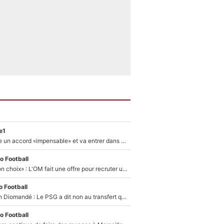
e1
F1 - Alpine signe un accord «impensable» et va entrer dans une nouvelle dimension : Grande nouvelle pour Pierre Gasly !
o Football
«C’est un très bon choix» : L'OM fait une offre pour recruter un ancien joueur du PSG... et c'est validé dans l'After Foot !
 Football
140M€ pour Yan Diomandé : Le PSG a dit non au transfert qui bat tous les records sur le mercato
o Football