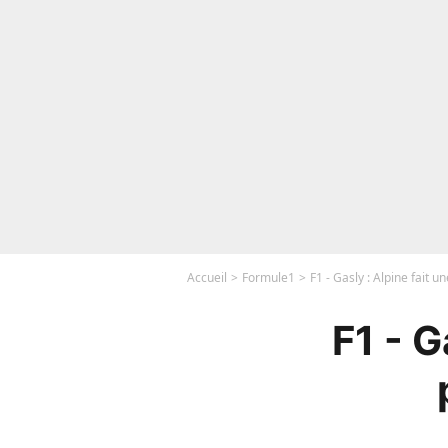
Accueil
Formule1
F1 - Gasly : Alpine fait 
F1 - G