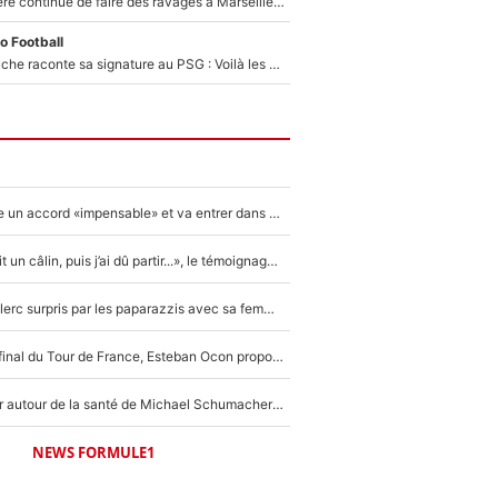
La crise financière continue de faire des ravages à Marseille : L’OM a placé 12 joueurs sur le marché des transferts… et ça pourrait lui rapporter près de 100M€ !
o Football
Maghnes Akliouche raconte sa signature au PSG : Voilà les coulisses de son transfert de rêve à 50M€
F1 - Alpine signe un accord «impensable» et va entrer dans une nouvelle dimension : Grande nouvelle pour Pierre Gasly !
F1 : « Je lui ai fait un câlin, puis j’ai dû partir...», le témoignage émouvant de Max Verstappen sur sa fille
F1 : Charles Leclerc surpris par les paparazzis avec sa femme, les rumeurs étaient vraies !
Comme pour le final du Tour de France, Esteban Ocon propose un Grand Prix de Formule 1 à Paris : «Autour de l’Arc de Triomphe, ce serait génial» !
Nouvelle rumeur autour de la santé de Michael Schumacher : Sa femme Corinna sort du silence
NEWS FORMULE1