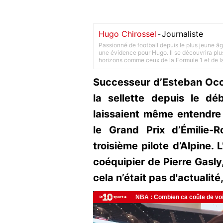
Hugo Chirossel
-
Journaliste
Passionné de football depuis le plus jeune âg
une évidence pour Hugo. Il se découvrira plus
horizons comme ceux de la Formule 1 et de l
Successeur d’Esteban Oco
la sellette depuis le d
laissaient même entendre 
le Grand Prix d’Émilie-
troisième pilote d’Alpine. 
coéquipier de Pierre Gasly
cela n’était pas d'actualit