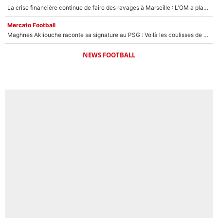
La crise financière continue de faire des ravages à Marseille : L’OM a placé 12 joueurs sur le marché des transferts… et ça pourrait lui rapporter près de 100M€ !
Mercato Football
Maghnes Akliouche raconte sa signature au PSG : Voilà les coulisses de son transfert de rêve à 50M€
NEWS FOOTBALL