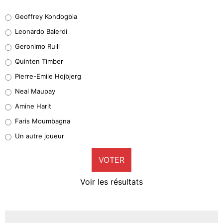
Geoffrey Kondogbia
Geoffrey Kondogbia
38%
Leonardo Balerdi
Leonardo Balerdi
Geronimo Rulli
32%
Quinten Timber
Geronimo Rulli
Pierre-Emile Hojbjerg
5%
Neal Maupay
Quinten Timber
Amine Harit
1%
Faris Moumbagna
Pierre-Emile Hojbjerg
Un autre joueur
9%
VOTER
Neal Maupay
4%
Voir les résultats
Amine Harit
3%
Faris Moumbagna