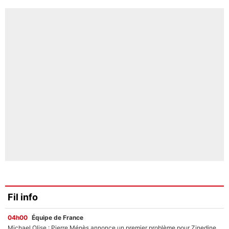
Fil info
04h00
Équipe de France
Michael Olise : Pierre Ménès annonce un premier problème pour Zinedine Zidane en équipe de France