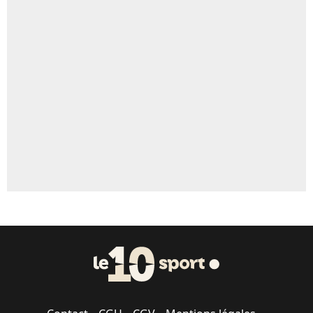
5%
Un autre joueur
5%
1542 personnes ont participé aux votes.