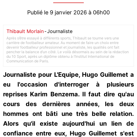
Publié le 9 janvier 2026 à 06h00
Thibault Morlain
-
Journaliste
Après s’être essayé à différents sports, Thibault se tourne vers une
carrière de footballeur amateur. Au moment de faire un choix entre
devenir footballeur professionnel et journaliste, les qualités ont fait
pencher la balance d’un côté. Le voilà désormais au sein de la rédaction
du 10 Sport, après un diplôme obtenu à l’Institut International de
Communication de Paris.
Journaliste pour L'Equipe, Hugo Guillemet a
eu l'occasion d'interroger à plusieurs
reprises Karim Benzema. Il faut dire qu'au
cours des dernières années, les deux
hommes ont bâti une très belle relation.
Alors qu'il existe aujourd'hui un lien de
confiance entre eux, Hugo Guillemet s'est