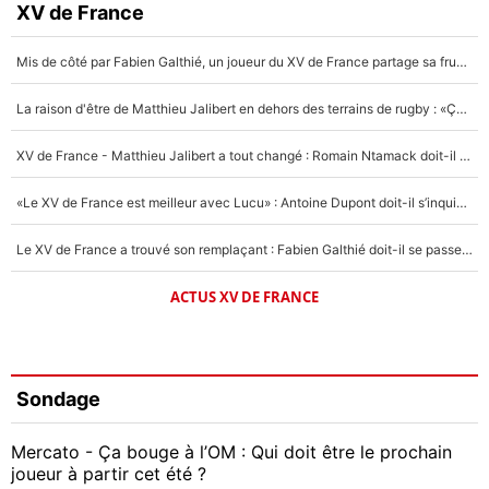
XV de France
Mis de côté par Fabien Galthié, un joueur du XV de France partage sa frustration : «ils ne me l’ont pas dit tout de suite»
La raison d'être de Matthieu Jalibert en dehors des terrains de rugby : «Ça m'atteint autant que si tu touches à un membre de ma famille»
XV de France - Matthieu Jalibert a tout changé : Romain Ntamack doit-il s’inquiéter pour sa place à un an de la Coupe du monde ?
«Le XV de France est meilleur avec Lucu» : Antoine Dupont doit-il s’inquiéter pour sa place ?
Le XV de France a trouvé son remplaçant : Fabien Galthié doit-il se passer d'Antoine Dupont ?
ACTUS XV DE FRANCE
Sondage
Mercato - Ça bouge à l’OM : Qui doit être le prochain
joueur à partir cet été ?