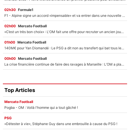
02h30
Formule1
F1 - Alpine signe un accord «impensable» et va entrer dans une nouvelle dimension : Grande nouvelle pour Pierre Gasly !
02h00
Mercato Football
«C’est un très bon choix» : L'OM fait une offre pour recruter un ancien joueur du PSG... et c'est validé dans l'After Foot !
01h00
Mercato Football
140M€ pour Yan Diomandé : Le PSG a dit non au transfert qui bat tous les records sur le mercato
00h00
Mercato Football
La crise financière continue de faire des ravages à Marseille : L’OM a placé 12 joueurs sur le marché des transferts… et ça pourrait lui rapporter près de 100M€ !
Top Articles
Mercato Football
Pogba - OM : Voilà l'homme qui a tout gâché !
PSG
«Détester à vie», Stéphane Guy dans une embrouille à cause du PSG !