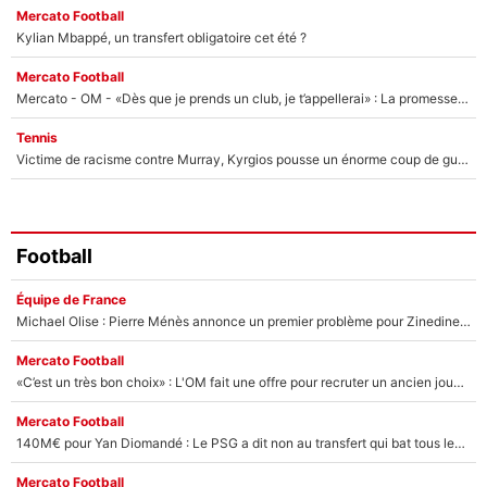
Mercato Football
Kylian Mbappé, un transfert obligatoire cet été ?
Mercato Football
Mercato - OM - «Dès que je prends un club, je t’appellerai» : La promesse de Marcelino au moment de claquer la porte
Tennis
Victime de racisme contre Murray, Kyrgios pousse un énorme coup de gueule !
Football
Équipe de France
Michael Olise : Pierre Ménès annonce un premier problème pour Zinedine Zidane en équipe de France
Mercato Football
«C’est un très bon choix» : L'OM fait une offre pour recruter un ancien joueur du PSG... et c'est validé dans l'After Foot !
Mercato Football
140M€ pour Yan Diomandé : Le PSG a dit non au transfert qui bat tous les records sur le mercato
Mercato Football