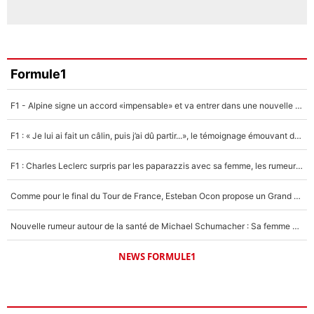
Formule1
F1 - Alpine signe un accord «impensable» et va entrer dans une nouvelle dimension : Grande nouvelle pour Pierre Gasly !
F1 : « Je lui ai fait un câlin, puis j’ai dû partir...», le témoignage émouvant de Max Verstappen sur sa fille
F1 : Charles Leclerc surpris par les paparazzis avec sa femme, les rumeurs étaient vraies !
Comme pour le final du Tour de France, Esteban Ocon propose un Grand Prix de Formule 1 à Paris : «Autour de l’Arc de Triomphe, ce serait génial» !
Nouvelle rumeur autour de la santé de Michael Schumacher : Sa femme Corinna sort du silence
NEWS FORMULE1