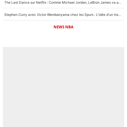
The Last Dance sur Netflix : Comme Michael Jordan, LeBron James va avoir le droit à sa série !
Stephen Curry avec Victor Wembanyama chez les Spurs : L'idée d'un trade historique est lancée en NBA !
NEWS NBA