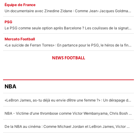
Équipe de France
Un documentaire avec Zinedine Zidane : Comme Jean-Jacques Goldman et Mylène Farmer, le nouveau sélectionneur de l'équipe de France a recalé une journaliste très connue
PSG
Le PSG comme seule option après Barcelone ? Les coulisses de la signature historique de Lionel Messi sont révélées au grand jour !
Mercato Football
«Le suicide de Ferran Torres» : En partance pour le PSG, le héros de la finale de la Coupe du monde s'attire les foudres de la presse espagnole !
NEWS FOOTBALL
NBA
«LeBron James, as-tu déjà eu envie d’être une femme ?» : Un dérapage de Donald Trump sur la superstar de la NBA refait surface
NBA - Victime d'une thrombose comme Victor Wembanyama, Chris Bosh prévient le Français des risques sur sa santé : «J’ai failli mourir sur le coup et j’ai été ramené à la vie»
De la NBA au cinéma : Comme Michael Jordan et LeBron James, Victor Wembanyama rêve d'une carrière d'acteur !