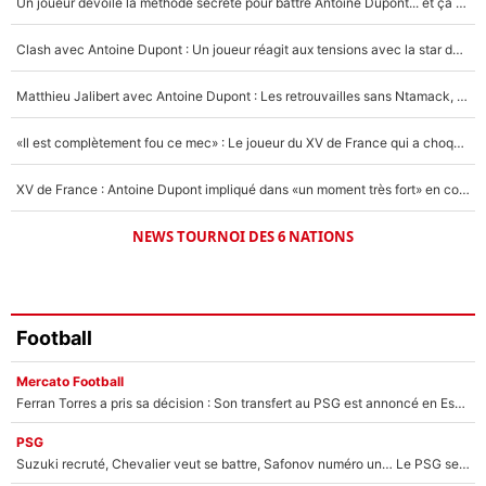
Un joueur dévoile la méthode secrète pour battre Antoine Dupont... et ça marche !
Un autre joueur
5%
Clash avec Antoine Dupont : Un joueur réagit aux tensions avec la star du XV de France !
1642 personnes ont participé aux votes.
Matthieu Jalibert avec Antoine Dupont : Les retrouvailles sans Ntamack, «il y a eu des discussions»
«Il est complètement fou ce mec» : Le joueur du XV de France qui a choqué Matthieu Jalibert !
XV de France : Antoine Dupont impliqué dans «un moment très fort» en coulisses
NEWS TOURNOI DES 6 NATIONS
Football
Mercato Football
Ferran Torres a pris sa décision : Son transfert au PSG est annoncé en Espagne !
PSG
Suzuki recruté, Chevalier veut se battre, Safonov numéro un… Le PSG se lance encore dans un gros chantier pour le poste de gardien de but