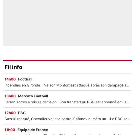
Fil info
14h00
Football
Incendies en Gironde - Nelson Monfort est attaqué après son dérapage sur CNews : «Et lui, il prend combien pour parler dans un studio climatisé?»
13h00
Mercato Football
Ferran Torres a pris sa décision : Son transfert au PSG est annoncé en Espagne !
12h00
PSG
Suzuki recruté, Chevalier veut se battre, Safonov numéro un… Le PSG se lance encore dans un gros chantier pour le poste de gardien de but
11h00
Équipe de France