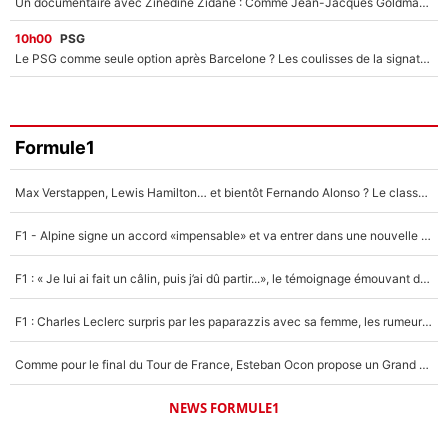
Un documentaire avec Zinedine Zidane : Comme Jean-Jacques Goldman et Mylène Farmer, le nouveau sélectionneur de l'équipe de France a recalé une journaliste très connue
10h00
PSG
Le PSG comme seule option après Barcelone ? Les coulisses de la signature historique de Lionel Messi sont révélées au grand jour !
Formule1
Max Verstappen, Lewis Hamilton… et bientôt Fernando Alonso ? Le classement des pilotes les mieux payés en Formule 1 risque de changer !
F1 - Alpine signe un accord «impensable» et va entrer dans une nouvelle dimension : Grande nouvelle pour Pierre Gasly !
F1 : « Je lui ai fait un câlin, puis j’ai dû partir...», le témoignage émouvant de Max Verstappen sur sa fille
F1 : Charles Leclerc surpris par les paparazzis avec sa femme, les rumeurs étaient vraies !
Comme pour le final du Tour de France, Esteban Ocon propose un Grand Prix de Formule 1 à Paris : «Autour de l’Arc de Triomphe, ce serait génial» !
NEWS FORMULE1