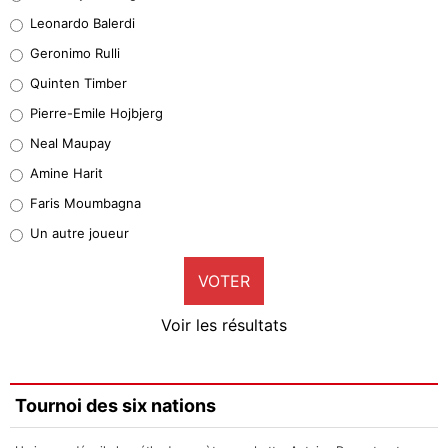
38%
Leonardo Balerdi
Leonardo Balerdi
Geronimo Rulli
32%
Quinten Timber
Geronimo Rulli
Pierre-Emile Hojbjerg
5%
Neal Maupay
Quinten Timber
Amine Harit
1%
Faris Moumbagna
Pierre-Emile Hojbjerg
Un autre joueur
9%
VOTER
Neal Maupay
4%
Voir les résultats
Amine Harit
3%
Faris Moumbagna
Tournoi des six nations
4%