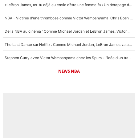
«LeBron James, as-tu déjà eu envie d’être une femme ?» : Un dérapage de Donald Trump sur la superstar de la NBA refait surface
NBA - Victime d'une thrombose comme Victor Wembanyama, Chris Bosh prévient le Français des risques sur sa santé : «J’ai failli mourir sur le coup et j’ai été ramené à la vie»
De la NBA au cinéma : Comme Michael Jordan et LeBron James, Victor Wembanyama rêve d'une carrière d'acteur !
The Last Dance sur Netflix : Comme Michael Jordan, LeBron James va avoir le droit à sa série !
Stephen Curry avec Victor Wembanyama chez les Spurs : L'idée d'un trade historique est lancée en NBA !
NEWS NBA