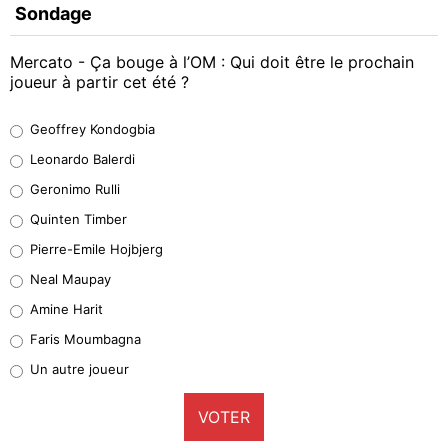
Sondage
Mercato - Ça bouge à l’OM : Qui doit être le prochain
joueur à partir cet été ?
Geoffrey Kondogbia
Geoffrey Kondogbia
38%
Leonardo Balerdi
Leonardo Balerdi
Geronimo Rulli
32%
Quinten Timber
Geronimo Rulli
Pierre-Emile Hojbjerg
5%
Neal Maupay
Quinten Timber
Amine Harit
1%
Faris Moumbagna
Pierre-Emile Hojbjerg
Un autre joueur
9%
VOTER
Neal Maupay
4%