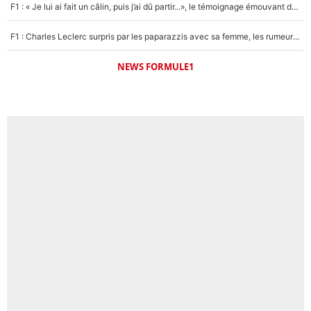
F1 : « Je lui ai fait un câlin, puis j’ai dû partir...», le témoignage émouvant de Max Verstappen sur sa fille
F1 : Charles Leclerc surpris par les paparazzis avec sa femme, les rumeurs étaient vraies !
NEWS FORMULE1