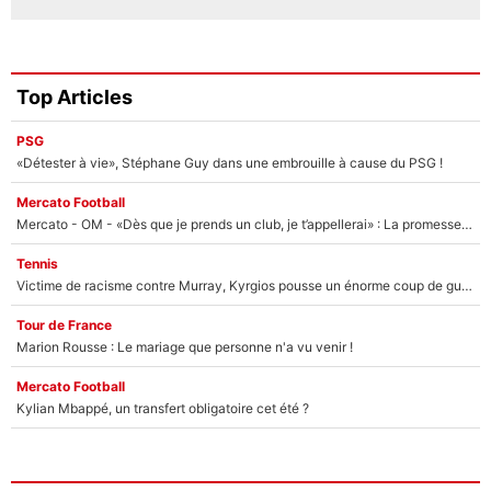
Top Articles
PSG
«Détester à vie», Stéphane Guy dans une embrouille à cause du PSG !
Mercato Football
Mercato - OM - «Dès que je prends un club, je t’appellerai» : La promesse de Marcelino au moment de claquer la porte
Tennis
Victime de racisme contre Murray, Kyrgios pousse un énorme coup de gueule !
Tour de France
Marion Rousse : Le mariage que personne n'a vu venir !
Mercato Football
Kylian Mbappé, un transfert obligatoire cet été ?