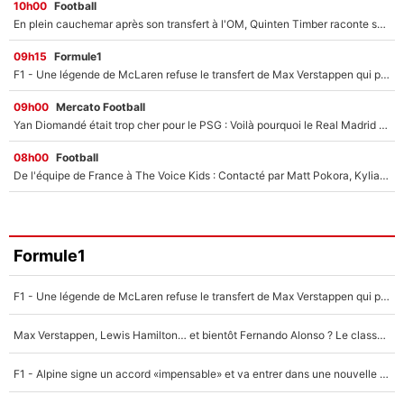
10h00
Football
En plein cauchemar après son transfert à l'OM, Quinten Timber raconte ses doutes après sa signature à Marseille
09h15
Formule1
F1 - Une légende de McLaren refuse le transfert de Max Verstappen qui pourrait «faire des vagues» et plomber l'ambiance dans l'équipe
09h00
Mercato Football
Yan Diomandé était trop cher pour le PSG : Voilà pourquoi le Real Madrid a accepté de payer la somme record de 140M€ pour boucler son transfert !
08h00
Football
De l'équipe de France à The Voice Kids : Contacté par Matt Pokora, Kylian Mbappé a accepté de jouer un rôle inédit sur TF1 !
Formule1
F1 - Une légende de McLaren refuse le transfert de Max Verstappen qui pourrait «faire des vagues» et plomber l'ambiance dans l'équipe
Max Verstappen, Lewis Hamilton… et bientôt Fernando Alonso ? Le classement des pilotes les mieux payés en Formule 1 risque de changer !
F1 - Alpine signe un accord «impensable» et va entrer dans une nouvelle dimension : Grande nouvelle pour Pierre Gasly !