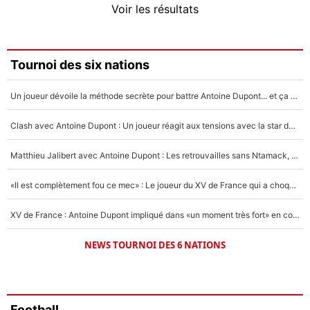
Voir les résultats
Amine Harit
3%
Faris Moumbagna
Tournoi des six nations
4%
Un joueur dévoile la méthode secrète pour battre Antoine Dupont... et ça marche !
Un autre joueur
5%
Clash avec Antoine Dupont : Un joueur réagit aux tensions avec la star du XV de France !
1675 personnes ont participé aux votes.
Matthieu Jalibert avec Antoine Dupont : Les retrouvailles sans Ntamack, «il y a eu des discussions»
«Il est complètement fou ce mec» : Le joueur du XV de France qui a choqué Matthieu Jalibert !
XV de France : Antoine Dupont impliqué dans «un moment très fort» en coulisses
NEWS TOURNOI DES 6 NATIONS
Football