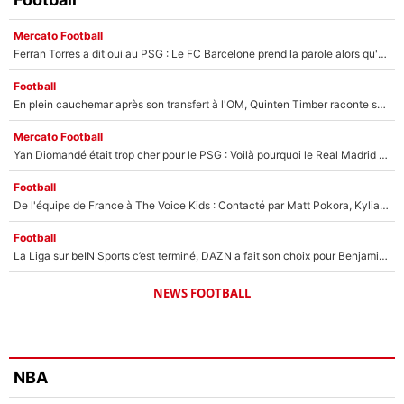
Mercato Football
Ferran Torres a dit oui au PSG : Le FC Barcelone prend la parole alors qu'un transfert de l'attaquant espagnol prend forme
Football
En plein cauchemar après son transfert à l'OM, Quinten Timber raconte ses doutes après sa signature à Marseille
Mercato Football
Yan Diomandé était trop cher pour le PSG : Voilà pourquoi le Real Madrid a accepté de payer la somme record de 140M€ pour boucler son transfert !
Football
De l'équipe de France à The Voice Kids : Contacté par Matt Pokora, Kylian Mbappé a accepté de jouer un rôle inédit sur TF1 !
Football
La Liga sur beIN Sports c’est terminé, DAZN a fait son choix pour Benjamin Da Silva et Omar Da Fonseca !
NEWS FOOTBALL
NBA