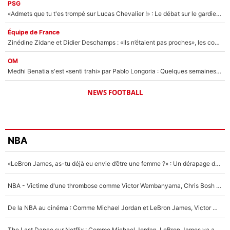
PSG
«Admets que tu t'es trompé sur Lucas Chevalier !» : Le débat sur le gardien du PSG vire au clash à l'After Foot
Équipe de France
Zinédine Zidane et Didier Deschamps : «Ils n’étaient pas proches», les confidences d’un membre de l’équipe de France 1998 sur leur relation spéciale
OM
Medhi Benatia s'est «senti trahi» par Pablo Longoria : Quelques semaines après son départ, l'ancien directeur de football de l'OM règle ses comptes
NEWS FOOTBALL
NBA
«LeBron James, as-tu déjà eu envie d’être une femme ?» : Un dérapage de Donald Trump sur la superstar de la NBA refait surface
NBA - Victime d'une thrombose comme Victor Wembanyama, Chris Bosh prévient le Français des risques sur sa santé : «J’ai failli mourir sur le coup et j’ai été ramené à la vie»
De la NBA au cinéma : Comme Michael Jordan et LeBron James, Victor Wembanyama rêve d'une carrière d'acteur !
The Last Dance sur Netflix : Comme Michael Jordan, LeBron James va avoir le droit à sa série !