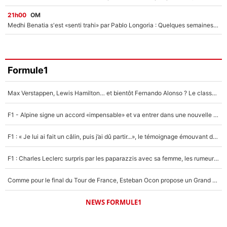
21h00
OM
Medhi Benatia s'est «senti trahi» par Pablo Longoria : Quelques semaines après son départ, l'ancien directeur de football de l'OM règle ses comptes
Formule1
Max Verstappen, Lewis Hamilton… et bientôt Fernando Alonso ? Le classement des pilotes les mieux payés en Formule 1 risque de changer !
F1 - Alpine signe un accord «impensable» et va entrer dans une nouvelle dimension : Grande nouvelle pour Pierre Gasly !
F1 : « Je lui ai fait un câlin, puis j’ai dû partir...», le témoignage émouvant de Max Verstappen sur sa fille
F1 : Charles Leclerc surpris par les paparazzis avec sa femme, les rumeurs étaient vraies !
Comme pour le final du Tour de France, Esteban Ocon propose un Grand Prix de Formule 1 à Paris : «Autour de l’Arc de Triomphe, ce serait génial» !
NEWS FORMULE1