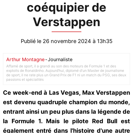
coéquipier de
Verstappen
Publié le 26 novembre 2024 à 13h35
Arthur Montagne
-
Journaliste
Affamé de sport, il a grandi au son des moteurs de Formule 1 et des
exploits de Ronaldinho. Aujourd’hui, diplomé d'un Master de journalisme
de sport, il ne rate plus un Grand Prix de F1 ni un match du PSG, ses deux
passions et spécialités
Ce week-end à Las Vegas, Max Verstappen
est devenu quadruple champion du monde,
entrant ainsi un peu plus dans la légende de
la Formule 1. Mais le pilote Red Bull est
également entré dans l'histoire d'une autre