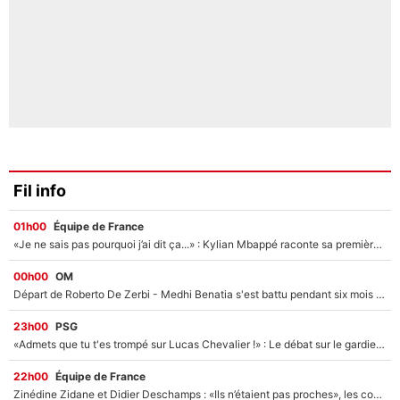
Fil info
01h00
Équipe de France
«Je ne sais pas pourquoi j’ai dit ça...» : Kylian Mbappé raconte sa première rencontre avec Zinédine Zidane (et c’est très drôle)
00h00
OM
Départ de Roberto De Zerbi - Medhi Benatia s'est battu pendant six mois pour le retenir à l'OM, le PSG a été le naufrage de trop : «Je pars avec toi»
23h00
PSG
«Admets que tu t'es trompé sur Lucas Chevalier !» : Le débat sur le gardien du PSG vire au clash à l'After Foot
22h00
Équipe de France
Zinédine Zidane et Didier Deschamps : «Ils n’étaient pas proches», les confidences d’un membre de l’équipe de France 1998 sur leur relation spéciale