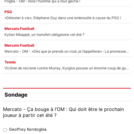
Pogba - OM : Voilà l'homme qui a tout gâché !
PSG
«Détester à vie», Stéphane Guy dans une embrouille à cause du PSG !
Mercato Football
Kylian Mbappé, un transfert obligatoire cet été ?
Mercato Football
Mercato - OM - «Dès que je prends un club, je t’appellerai» : La promesse de Marcelino au moment de claquer la porte
Tennis
Victime de racisme contre Murray, Kyrgios pousse un énorme coup de gueule !
Sondage
Mercato - Ça bouge à l’OM : Qui doit être le prochain
joueur à partir cet été ?
Geoffrey Kondogbia
Geoffrey Kondogbia
38%