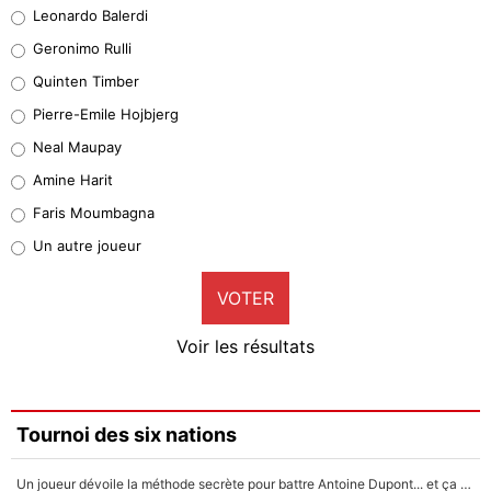
Leonardo Balerdi
Leonardo Balerdi
Geronimo Rulli
32%
Quinten Timber
Geronimo Rulli
Pierre-Emile Hojbjerg
5%
Neal Maupay
Quinten Timber
Amine Harit
1%
Faris Moumbagna
Pierre-Emile Hojbjerg
Un autre joueur
9%
VOTER
Neal Maupay
4%
Voir les résultats
Amine Harit
3%
Faris Moumbagna
Tournoi des six nations
4%
Un joueur dévoile la méthode secrète pour battre Antoine Dupont... et ça marche !