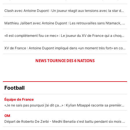
Un autre joueur
5%
Clash avec Antoine Dupont : Un joueur réagit aux tensions avec la star du XV de France !
1619 personnes ont participé aux votes.
Matthieu Jalibert avec Antoine Dupont : Les retrouvailles sans Ntamack, «il y a eu des discussions»
«Il est complètement fou ce mec» : Le joueur du XV de France qui a choqué Matthieu Jalibert !
XV de France : Antoine Dupont impliqué dans «un moment très fort» en coulisses
NEWS TOURNOI DES 6 NATIONS
Football
Équipe de France
«Je ne sais pas pourquoi j’ai dit ça...» : Kylian Mbappé raconte sa première rencontre avec Zinédine Zidane (et c’est très drôle)
OM
Départ de Roberto De Zerbi - Medhi Benatia s'est battu pendant six mois pour le retenir à l'OM, le PSG a été le naufrage de trop : «Je pars avec toi»