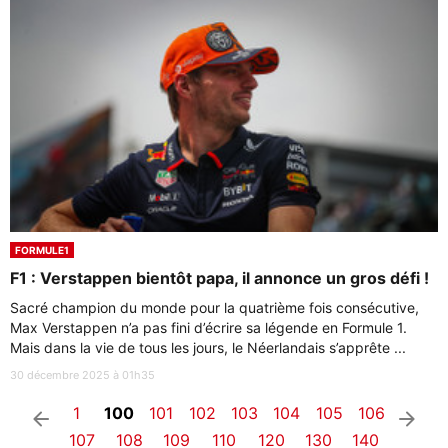
FORMULE1
F1 : Verstappen bientôt papa, il annonce un gros défi !
Sacré champion du monde pour la quatrième fois consécutive,
Max Verstappen n’a pas fini d’écrire sa légende en Formule 1.
Mais dans la vie de tous les jours, le Néerlandais s’apprête ...
30 décembre 2025 à 01h35
1
100
101
102
103
104
105
106
arrow_left
arrow_right
107
108
109
110
120
130
140