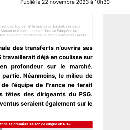
Publié le 22 novembre 2023 à 10h30
n rond du football et le orange du basket, ses deux
Master et d’une Licence à l’Institut Européen du
 près les aventures d’Arsenal et des Los Angeles Lakers.
nale des transferts n’ouvrira ses
 travaillerait déjà en coulisse sur
 en profondeur sur le marché.
 partie. Néanmoins, le milieu de
 de l’équipe de France ne ferait
s têtes des dirigeants du PSG.
ventus seraient également sur le