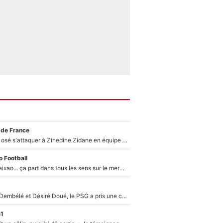
 de France
Franck Ribéry a osé s'attaquer à Zinedine Zidane en équipe de France : «Je n'aurais jamais fait ça»
 Football
Medina, Rulli, Paixao... ça part dans tous les sens sur le mercato de l'OM : Frank McCourt va enfin récupérer l'argent qu'il attend ?
Sans Ousmane Dembélé et Désiré Doué, le PSG a pris une correction face à Majorque : Luis Enrique attend avec impatience des renforts !
e1