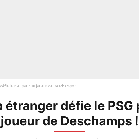
 défie le PSG pour un joueur de Deschamps !
 étranger défie le PSG
joueur de Deschamps !