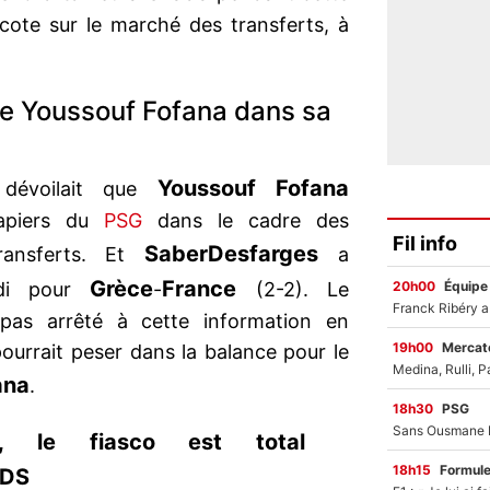
a cote sur le marché des transferts, à
e Youssouf Fofana dans sa
Youssouf Fofana
évoilait que
papiers du
PSG
dans le cadre des
Fil info
Saber
Desfarges
ransferts. Et
a
Grèce
France
20h00
Équipe
rdi pour
-
(2-2). Le
pas arrêté à cette information en
19h00
Mercato
ourrait peser dans la balance pour le
ana
.
18h30
PSG
, le fiasco est total
18h15
Formul
FDS