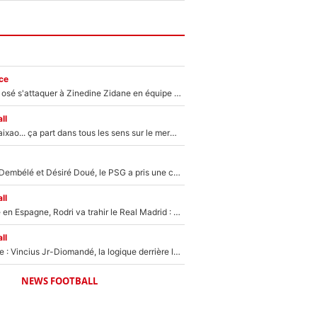
ce
Franck Ribéry a osé s'attaquer à Zinedine Zidane en équipe de France : «Je n'aurais jamais fait ça»
ll
Medina, Rulli, Paixao... ça part dans tous les sens sur le mercato de l'OM : Frank McCourt va enfin récupérer l'argent qu'il attend ?
Sans Ousmane Dembélé et Désiré Doué, le PSG a pris une correction face à Majorque : Luis Enrique attend avec impatience des renforts !
ll
Coup de théâtre en Espagne, Rodri va trahir le Real Madrid : Le Ballon d'Or a choisi de signer au FC Barcelone !
ll
Mercato Analyse : Vincius Jr-Diomandé, la logique derrière la concordance des temps
NEWS FOOTBALL