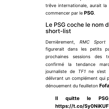
trêve internationale, aurait l
PSG
commencer par le
.
Le PSG coche le nom d
short-list
Dernièrement,
RMC Sport
d
figurerait dans les petits 
prochaines sessions des t
confirmé la tendance ma
journaliste de
TF1
ne s’est 
délivrant un complément qui p
Fof
dénouement du feuilleton
Il quitte le PSG
https://t.co/Sy0NiKU