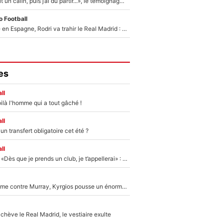
F1 : « Je lui ai fait un câlin, puis j’ai dû partir...», le témoignage émouvant de Max Verstappen sur sa fille
 Football
Coup de théâtre en Espagne, Rodri va trahir le Real Madrid : Le Ballon d'Or a choisi de signer au FC Barcelone !
es
ll
ilà l'homme qui a tout gâché !
ll
n transfert obligatoire cet été ?
ll
Mercato - OM - «Dès que je prends un club, je t’appellerai» : La promesse de Marcelino au moment de claquer la porte
Victime de racisme contre Murray, Kyrgios pousse un énorme coup de gueule !
hève le Real Madrid, le vestiaire exulte