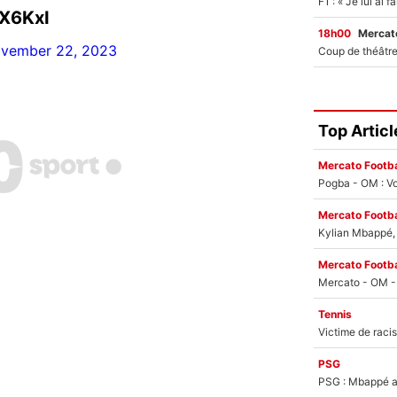
lX6KxI
18h00
Mercato
vember 22, 2023
Top Articl
Mercato Footba
Pogba - OM : Vo
Mercato Footba
Kylian Mbappé, u
Mercato Footba
Tennis
PSG
PSG : Mbappé ac