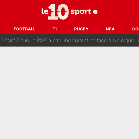
uer à Zinedine Zidane en équipe de France : «Je n'aurais jam
rt dans tous les sens sur le mercato de l'OM : Frank McCourt va enf
FOOTBALL
F1
RUGBY
NBA
CO
 Doué, le PSG a pris une correction face à Majorque : Luis Enrique a
, puis j’ai dû partir...», le témoignage émouvant de Max Verstapp
 Rodri va trahir le Real Madrid : Le Ballon d'Or a choisi de 