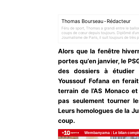
Thomas Bourseau
-
Rédacteur
Féru de sport, Thomas a grandi entre le ballo
coups de cœur depuis toujours. Diplômé d’un 
Journalisme de Paris, il suit toujours de très
Alors que la fenêtre hiver
portes qu’en janvier, le PSG
des dossiers à étudier
Youssouf Fofana en ferait
terrain de l’AS Monaco et
pas seulement tourner le
Leurs homologues de la Ju
coup.