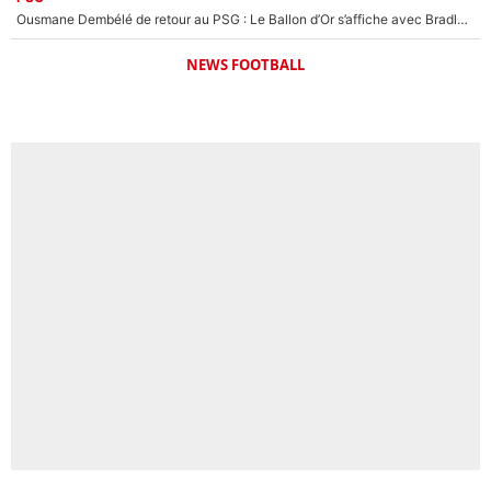
Ousmane Dembélé de retour au PSG : Le Ballon d’Or s’affiche avec Bradley Barcola en plein cœur du feuilleton sur son départ !
NEWS FOOTBALL