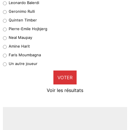
Leonardo Balerdi
Leonardo Balerdi
Geronimo Rulli
32%
Quinten Timber
Geronimo Rulli
Pierre-Emile Hojbjerg
5%
Neal Maupay
Quinten Timber
Amine Harit
1%
Faris Moumbagna
Pierre-Emile Hojbjerg
Un autre joueur
9%
VOTER
Neal Maupay
4%
Voir les résultats
Amine Harit
3%
Faris Moumbagna
4%
Un autre joueur