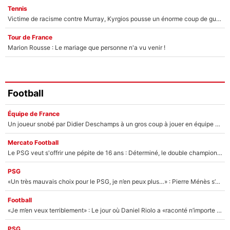
Tennis
Victime de racisme contre Murray, Kyrgios pousse un énorme coup de gueule !
Tour de France
Marion Rousse : Le mariage que personne n'a vu venir !
Football
Équipe de France
Un joueur snobé par Didier Deschamps à un gros coup à jouer en équipe de France : Zinedine Zidane a trouvé son numéro 9 ?
Mercato Football
Le PSG veut s'offrir une pépite de 16 ans : Déterminé, le double champion d'Europe en titre est prêt à lâcher 40M€ pour celui que l'on compare déjà à Vinicius Jr !
PSG
«Un très mauvais choix pour le PSG, je n’en peux plus…» : Pierre Ménès s’est complètement trompé avec Luis Enrique et ces déclarations le prouvent !
Football
«Je m’en veux terriblement» : Le jour où Daniel Riolo a «raconté n’importe quoi» dans l'After Foot !
PSG