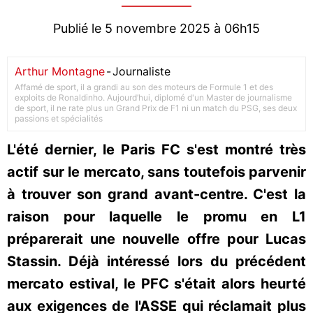
Publié le 5 novembre 2025 à 06h15
Arthur Montagne
-
Journaliste
Affamé de sport, il a grandi au son des moteurs de Formule 1 et des
exploits de Ronaldinho. Aujourd’hui, diplomé d'un Master de journalisme
de sport, il ne rate plus un Grand Prix de F1 ni un match du PSG, ses deux
passions et spécialités
L'été dernier, le Paris FC s'est montré très
actif sur le mercato, sans toutefois parvenir
à trouver son grand avant-centre. C'est la
raison pour laquelle le promu en L1
préparerait une nouvelle offre pour Lucas
Stassin. Déjà intéressé lors du précédent
mercato estival, le PFC s'était alors heurté
aux exigences de l'ASSE qui réclamait plus