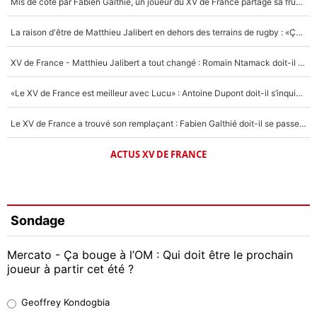
Mis de côté par Fabien Galthié, un joueur du XV de France partage sa frustration : «ils ne me l’ont pas dit tout de suite»
La raison d'être de Matthieu Jalibert en dehors des terrains de rugby : «Ça m'atteint autant que si tu touches à un membre de ma famille»
XV de France - Matthieu Jalibert a tout changé : Romain Ntamack doit-il s’inquiéter pour sa place à un an de la Coupe du monde ?
«Le XV de France est meilleur avec Lucu» : Antoine Dupont doit-il s’inquiéter pour sa place ?
Le XV de France a trouvé son remplaçant : Fabien Galthié doit-il se passer d'Antoine Dupont ?
ACTUS XV DE FRANCE
Sondage
Mercato - Ça bouge à l’OM : Qui doit être le prochain
joueur à partir cet été ?
Geoffrey Kondogbia
Geoffrey Kondogbia
38%