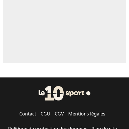
5%
1710 personnes ont participé aux votes.
Contact
CGU
CGV
Mentions légales
Politique de protection des données
Plan du site