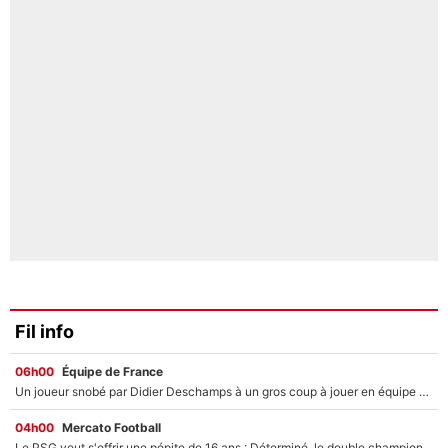
Fil info
06h00
Équipe de France
Un joueur snobé par Didier Deschamps à un gros coup à jouer en équipe de France : Zinedine Zidane a trouvé son numéro 9 ?
04h00
Mercato Football
Le PSG veut s'offrir une pépite de 16 ans : Déterminé, le double champion d'Europe en titre est prêt à lâcher 40M€ pour celui que l'on compare déjà à Vinicius Jr !