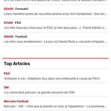
02h30
Formule1
Lewis Hamilton poste de nouvelles photos avec Kim Kardashian : Ses fans le voient déjà redevenir champion du monde de F1 grâce à elle !
01h00
PSG
«Un très mauvais choix pour le PSG, je n’en peux plus…» : Pierre Ménès s’est complètement trompé avec Luis Enrique et ces déclarations le prouvent !
00h00
Football
«Je m’en veux terriblement» : Le jour où Daniel Riolo a «raconté n’importe quoi» dans l'After Foot !
Top Articles
PSG
«Détester à vie», Stéphane Guy dans une embrouille à cause du PSG !
OM
«La vente était prévue», la grande annonce de l’OM
Mercato Football
Mercato - OM - «Dès que je prends un club, je t’appellerai» : La promesse de Marcelino au moment de claquer la porte