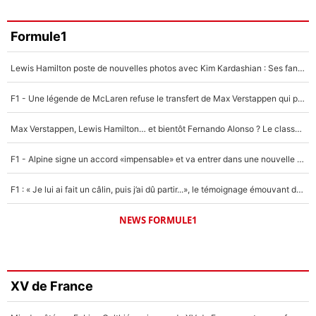
Formule1
Lewis Hamilton poste de nouvelles photos avec Kim Kardashian : Ses fans le voient déjà redevenir champion du monde de F1 grâce à elle !
F1 - Une légende de McLaren refuse le transfert de Max Verstappen qui pourrait «faire des vagues» et plomber l'ambiance dans l'équipe
Max Verstappen, Lewis Hamilton… et bientôt Fernando Alonso ? Le classement des pilotes les mieux payés en Formule 1 risque de changer !
F1 - Alpine signe un accord «impensable» et va entrer dans une nouvelle dimension : Grande nouvelle pour Pierre Gasly !
F1 : « Je lui ai fait un câlin, puis j’ai dû partir...», le témoignage émouvant de Max Verstappen sur sa fille
NEWS FORMULE1
XV de France