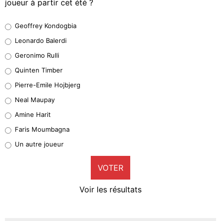
joueur à partir cet été ?
Geoffrey Kondogbia
Geoffrey Kondogbia
38%
Leonardo Balerdi
Leonardo Balerdi
Geronimo Rulli
32%
Quinten Timber
Geronimo Rulli
Pierre-Emile Hojbjerg
5%
Neal Maupay
Quinten Timber
Amine Harit
1%
Faris Moumbagna
Pierre-Emile Hojbjerg
Un autre joueur
9%
VOTER
Neal Maupay
4%
Voir les résultats
Amine Harit
3%