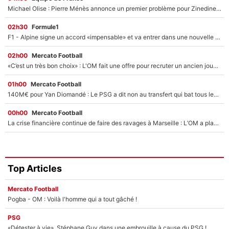
Michael Olise : Pierre Ménès annonce un premier problème pour Zinedine Zidane en équipe de France
02h30
Formule1
F1 - Alpine signe un accord «impensable» et va entrer dans une nouvelle dimension : Grande nouvelle pour Pierre Gasly !
02h00
Mercato Football
«C’est un très bon choix» : L'OM fait une offre pour recruter un ancien joueur du PSG... et c'est validé dans l'After Foot !
01h00
Mercato Football
140M€ pour Yan Diomandé : Le PSG a dit non au transfert qui bat tous les records sur le mercato
00h00
Mercato Football
La crise financière continue de faire des ravages à Marseille : L’OM a placé 12 joueurs sur le marché des transferts… et ça pourrait lui rapporter près de 100M€ !
Top Articles
Mercato Football
Pogba - OM : Voilà l'homme qui a tout gâché !
PSG
«Détester à vie», Stéphane Guy dans une embrouille à cause du PSG !