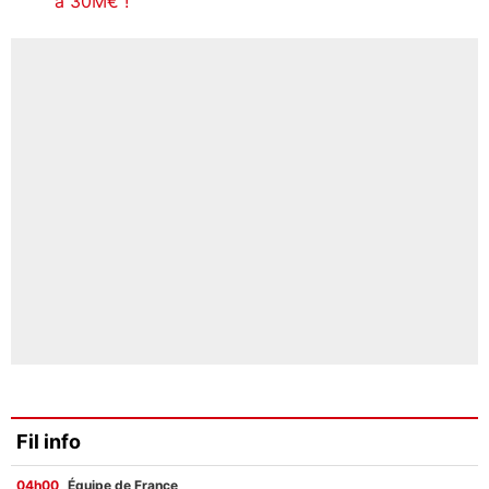
à 30M€ !
Fil info
04h00
Équipe de France