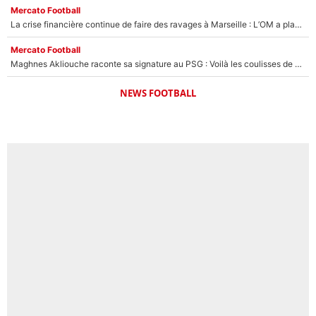
Mercato Football
La crise financière continue de faire des ravages à Marseille : L’OM a placé 12 joueurs sur le marché des transferts… et ça pourrait lui rapporter près de 100M€ !
Mercato Football
Maghnes Akliouche raconte sa signature au PSG : Voilà les coulisses de son transfert de rêve à 50M€
NEWS FOOTBALL