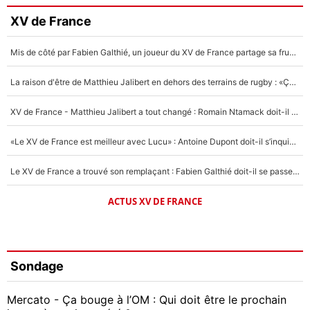
XV de France
Mis de côté par Fabien Galthié, un joueur du XV de France partage sa frustration : «ils ne me l’ont pas dit tout de suite»
La raison d'être de Matthieu Jalibert en dehors des terrains de rugby : «Ça m'atteint autant que si tu touches à un membre de ma famille»
XV de France - Matthieu Jalibert a tout changé : Romain Ntamack doit-il s’inquiéter pour sa place à un an de la Coupe du monde ?
«Le XV de France est meilleur avec Lucu» : Antoine Dupont doit-il s’inquiéter pour sa place ?
Le XV de France a trouvé son remplaçant : Fabien Galthié doit-il se passer d'Antoine Dupont ?
ACTUS XV DE FRANCE
Sondage
Mercato - Ça bouge à l’OM : Qui doit être le prochain