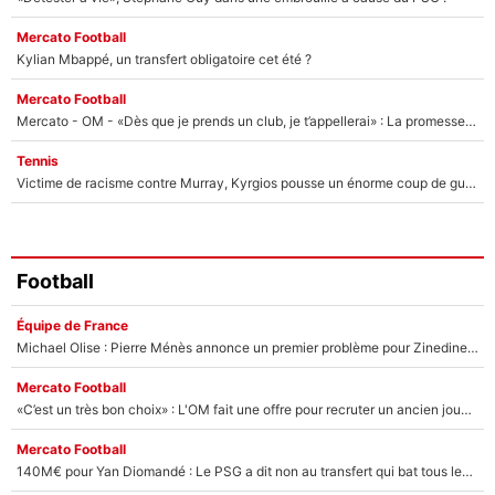
Mercato Football
Kylian Mbappé, un transfert obligatoire cet été ?
Mercato Football
Mercato - OM - «Dès que je prends un club, je t’appellerai» : La promesse de Marcelino au moment de claquer la porte
Tennis
Victime de racisme contre Murray, Kyrgios pousse un énorme coup de gueule !
Football
Équipe de France
Michael Olise : Pierre Ménès annonce un premier problème pour Zinedine Zidane en équipe de France
Mercato Football
«C’est un très bon choix» : L'OM fait une offre pour recruter un ancien joueur du PSG... et c'est validé dans l'After Foot !
Mercato Football
140M€ pour Yan Diomandé : Le PSG a dit non au transfert qui bat tous les records sur le mercato