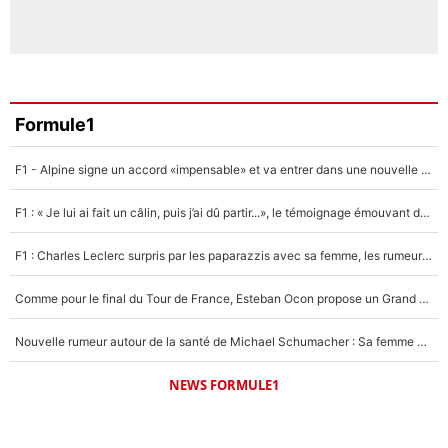
Formule1
F1 - Alpine signe un accord «impensable» et va entrer dans une nouvelle dimension : Grande nouvelle pour Pierre Gasly !
F1 : « Je lui ai fait un câlin, puis j’ai dû partir...», le témoignage émouvant de Max Verstappen sur sa fille
F1 : Charles Leclerc surpris par les paparazzis avec sa femme, les rumeurs étaient vraies !
Comme pour le final du Tour de France, Esteban Ocon propose un Grand Prix de Formule 1 à Paris : «Autour de l’Arc de Triomphe, ce serait génial» !
Nouvelle rumeur autour de la santé de Michael Schumacher : Sa femme Corinna sort du silence
NEWS FORMULE1