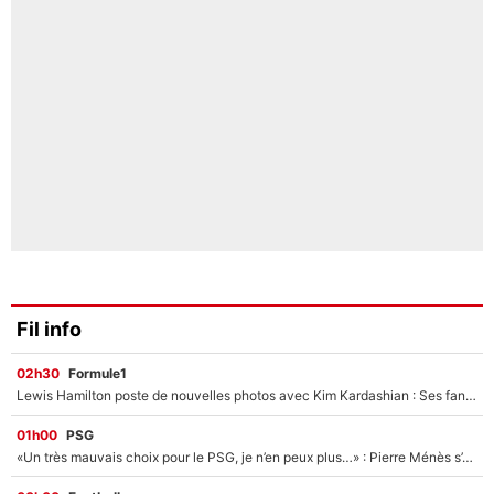
Fil info
02h30
Formule1
Lewis Hamilton poste de nouvelles photos avec Kim Kardashian : Ses fans le voient déjà redevenir champion du monde de F1 grâce à elle !
01h00
PSG
«Un très mauvais choix pour le PSG, je n’en peux plus…» : Pierre Ménès s’est complètement trompé avec Luis Enrique et ces déclarations le prouvent !