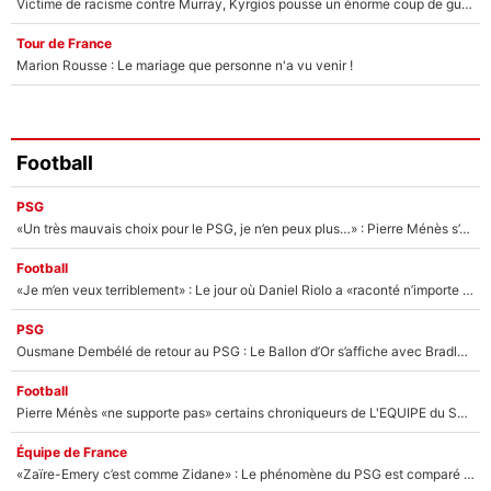
Victime de racisme contre Murray, Kyrgios pousse un énorme coup de gueule !
Tour de France
Marion Rousse : Le mariage que personne n'a vu venir !
Football
PSG
«Un très mauvais choix pour le PSG, je n’en peux plus…» : Pierre Ménès s’est complètement trompé avec Luis Enrique et ces déclarations le prouvent !
Football
«Je m’en veux terriblement» : Le jour où Daniel Riolo a «raconté n’importe quoi» dans l'After Foot !
PSG
Ousmane Dembélé de retour au PSG : Le Ballon d’Or s’affiche avec Bradley Barcola en plein cœur du feuilleton sur son départ !
Football
Pierre Ménès «ne supporte pas» certains chroniqueurs de L'EQUIPE du Soir : Ils vont tous partir !
Équipe de France
«Zaïre-Emery c’est comme Zidane» : Le phénomène du PSG est comparé à son nouveau sélectionneur... et ils vont se retrouver en Bleus !