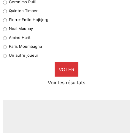
Geronimo Rulli
32%
Quinten Timber
Geronimo Rulli
Pierre-Emile Hojbjerg
5%
Neal Maupay
Quinten Timber
Amine Harit
1%
Faris Moumbagna
Pierre-Emile Hojbjerg
Un autre joueur
9%
VOTER
Neal Maupay
4%
Voir les résultats
Amine Harit
3%
Faris Moumbagna
4%
Un autre joueur
5%