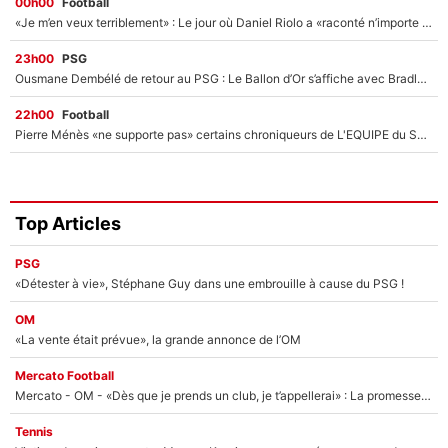
00h00
Football
«Je m’en veux terriblement» : Le jour où Daniel Riolo a «raconté n’importe quoi» dans l'After Foot !
23h00
PSG
Ousmane Dembélé de retour au PSG : Le Ballon d’Or s’affiche avec Bradley Barcola en plein cœur du feuilleton sur son départ !
22h00
Football
Pierre Ménès «ne supporte pas» certains chroniqueurs de L'EQUIPE du Soir : Ils vont tous partir !
Top Articles
PSG
«Détester à vie», Stéphane Guy dans une embrouille à cause du PSG !
OM
«La vente était prévue», la grande annonce de l’OM
Mercato Football
Mercato - OM - «Dès que je prends un club, je t’appellerai» : La promesse de Marcelino au moment de claquer la porte
Tennis