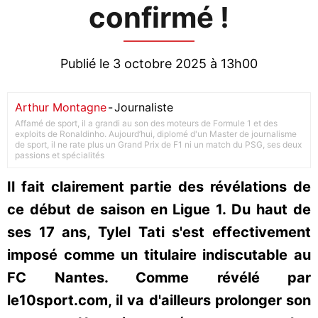
confirmé !
Publié le 3 octobre 2025 à 13h00
Arthur Montagne
-
Journaliste
Affamé de sport, il a grandi au son des moteurs de Formule 1 et des
exploits de Ronaldinho. Aujourd’hui, diplomé d'un Master de journalisme
de sport, il ne rate plus un Grand Prix de F1 ni un match du PSG, ses deux
passions et spécialités
Il fait clairement partie des révélations de
ce début de saison en Ligue 1. Du haut de
ses 17 ans, Tylel Tati s'est effectivement
imposé comme un titulaire indiscutable au
FC Nantes. Comme révélé par
le10sport.com, il va d'ailleurs prolonger son