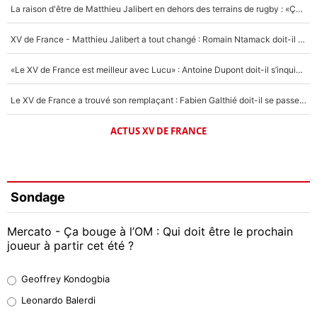
La raison d'être de Matthieu Jalibert en dehors des terrains de rugby : «Ça m'atteint autant que si tu touches à un membre de ma famille»
XV de France - Matthieu Jalibert a tout changé : Romain Ntamack doit-il s’inquiéter pour sa place à un an de la Coupe du monde ?
«Le XV de France est meilleur avec Lucu» : Antoine Dupont doit-il s’inquiéter pour sa place ?
Le XV de France a trouvé son remplaçant : Fabien Galthié doit-il se passer d'Antoine Dupont ?
ACTUS XV DE FRANCE
Sondage
Mercato - Ça bouge à l’OM : Qui doit être le prochain
joueur à partir cet été ?
Geoffrey Kondogbia
Geoffrey Kondogbia
38%
Leonardo Balerdi
Leonardo Balerdi