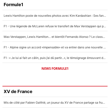
Formule1
Lewis Hamilton poste de nouvelles photos avec Kim Kardashian : Ses fans le voient déjà redevenir champion du monde de F1 grâce à elle !
F1 - Une légende de McLaren refuse le transfert de Max Verstappen qui pourrait «faire des vagues» et plomber l'ambiance dans l'équipe
Max Verstappen, Lewis Hamilton… et bientôt Fernando Alonso ? Le classement des pilotes les mieux payés en Formule 1 risque de changer !
F1 - Alpine signe un accord «impensable» et va entrer dans une nouvelle dimension : Grande nouvelle pour Pierre Gasly !
F1 : « Je lui ai fait un câlin, puis j’ai dû partir...», le témoignage émouvant de Max Verstappen sur sa fille
NEWS FORMULE1
XV de France
Mis de côté par Fabien Galthié, un joueur du XV de France partage sa frustration : «ils ne me l’ont pas dit tout de suite»