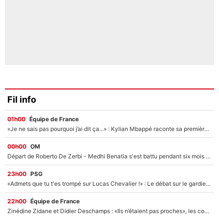
Fil info
01h00
Équipe de France
«Je ne sais pas pourquoi j’ai dit ça...» : Kylian Mbappé raconte sa première rencontre avec Zinédine Zidane (et c’est très drôle)
00h00
OM
Départ de Roberto De Zerbi - Medhi Benatia s'est battu pendant six mois pour le retenir à l'OM, le PSG a été le naufrage de trop : «Je pars avec toi»
23h00
PSG
«Admets que tu t'es trompé sur Lucas Chevalier !» : Le débat sur le gardien du PSG vire au clash à l'After Foot
22h00
Équipe de France
Zinédine Zidane et Didier Deschamps : «Ils n’étaient pas proches», les confidences d’un membre de l’équipe de France 1998 sur leur relation spéciale