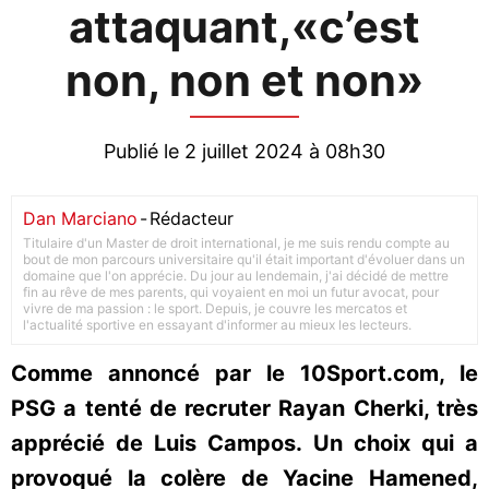
attaquant,«c’est
non, non et non»
Publié le 2 juillet 2024 à 08h30
Dan Marciano
-
Rédacteur
Titulaire d'un Master de droit international, je me suis rendu compte au
bout de mon parcours universitaire qu'il était important d'évoluer dans un
domaine que l'on apprécie. Du jour au lendemain, j'ai décidé de mettre
fin au rêve de mes parents, qui voyaient en moi un futur avocat, pour
vivre de ma passion : le sport. Depuis, je couvre les mercatos et
l'actualité sportive en essayant d'informer au mieux les lecteurs.
Comme annoncé par le 10Sport.com, le
PSG a tenté de recruter Rayan Cherki, très
apprécié de Luis Campos. Un choix qui a
provoqué la colère de Yacine Hamened,