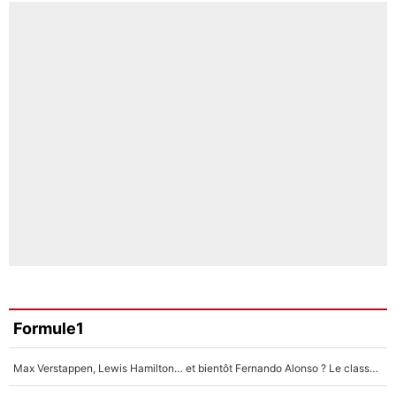
Formule1
Max Verstappen, Lewis Hamilton… et bientôt Fernando Alonso ? Le classement des pilotes les mieux payés en Formule 1 risque de changer !