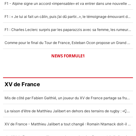
F1 - Alpine signe un accord «impensable» et va entrer dans une nouvelle dimension : Grande nouvelle pour Pierre Gasly !
F1 : « Je lui ai fait un câlin, puis j’ai dû partir...», le témoignage émouvant de Max Verstappen sur sa fille
F1 : Charles Leclerc surpris par les paparazzis avec sa femme, les rumeurs étaient vraies !
Comme pour le final du Tour de France, Esteban Ocon propose un Grand Prix de Formule 1 à Paris : «Autour de l’Arc de Triomphe, ce serait génial» !
NEWS FORMULE1
XV de France
Mis de côté par Fabien Galthié, un joueur du XV de France partage sa frustration : «ils ne me l’ont pas dit tout de suite»
La raison d'être de Matthieu Jalibert en dehors des terrains de rugby : «Ça m'atteint autant que si tu touches à un membre de ma famille»
XV de France - Matthieu Jalibert a tout changé : Romain Ntamack doit-il s’inquiéter pour sa place à un an de la Coupe du monde ?