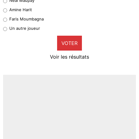
Neal Maupay
Quinten Timber
Amine Harit
1%
Faris Moumbagna
Pierre-Emile Hojbjerg
Un autre joueur
9%
VOTER
Neal Maupay
4%
Voir les résultats
Amine Harit
3%
Faris Moumbagna
4%
Un autre joueur
5%
1619 personnes ont participé aux votes.