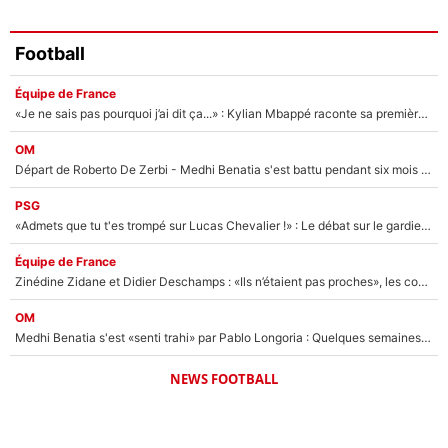
Football
Équipe de France
«Je ne sais pas pourquoi j’ai dit ça...» : Kylian Mbappé raconte sa première rencontre avec Zinédine Zidane (et c’est très drôle)
OM
Départ de Roberto De Zerbi - Medhi Benatia s'est battu pendant six mois pour le retenir à l'OM, le PSG a été le naufrage de trop : «Je pars avec toi»
PSG
«Admets que tu t'es trompé sur Lucas Chevalier !» : Le débat sur le gardien du PSG vire au clash à l'After Foot
Équipe de France
Zinédine Zidane et Didier Deschamps : «Ils n’étaient pas proches», les confidences d’un membre de l’équipe de France 1998 sur leur relation spéciale
OM
Medhi Benatia s'est «senti trahi» par Pablo Longoria : Quelques semaines après son départ, l'ancien directeur de football de l'OM règle ses comptes
NEWS FOOTBALL