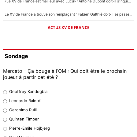
«Le XV de France est meilleur avec Lucu» : Antoine Dupont doit-il s’inquiéter pour sa place ?
Le XV de France a trouvé son remplaçant : Fabien Galthié doit-il se passer d'Antoine Dupont ?
ACTUS XV DE FRANCE
Sondage
Mercato - Ça bouge à l’OM : Qui doit être le prochain
joueur à partir cet été ?
Geoffrey Kondogbia
Geoffrey Kondogbia
38%
Leonardo Balerdi
Leonardo Balerdi
Geronimo Rulli
32%
Quinten Timber
Geronimo Rulli
Pierre-Emile Hojbjerg
5%