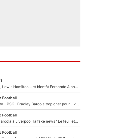
e1
Max Verstappen, Lewis Hamilton… et bientôt Fernando Alonso ? Le classement des pilotes les mieux payés en Formule 1 risque de changer !
 Football
EXCLU - Mercato - PSG : Bradley Barcola trop cher pour Liverpool
 Football
PSG - Bradley Barcola à Liverpool, la fake news : Le feuilleton continue !
 Football