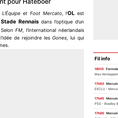
ent pour Hateboer
OL
r
L’Équipe
et
Foot Mercato
, l’
est
Stade Rennais
e
dans l’optique d’un
 Selon
FM
, l’international néerlandais
l’idée de rejoindre les
Gones
, lui qui
nes.
Fil info
18h15
Formul
17h50
Mercato
17h45
Mercato
17h00
Mercato