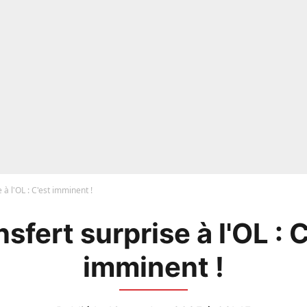
 à l'OL : C'est imminent !
sfert surprise à l'OL : 
imminent !