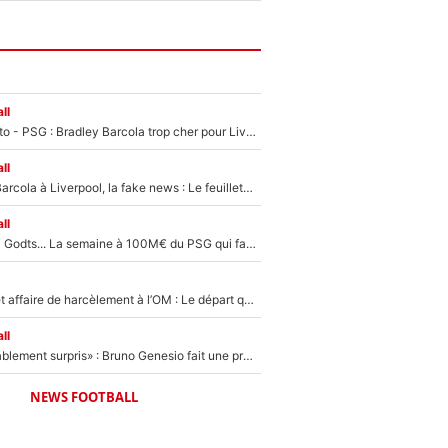
ll
EXCLU - Mercato - PSG : Bradley Barcola trop cher pour Liverpool
ll
PSG - Bradley Barcola à Liverpool, la fake news : Le feuilleton continue !
ll
Akliouche, Mika Godts... La semaine à 100M€ du PSG qui fait basculer le mercato du PSG !
Climat toxique et affaire de harcèlement à l’OM : Le départ qui soulage le vestiaire de Bruno Genesio
ll
«Très, très agréablement surpris» : Bruno Genesio fait une promesse pour la suite du mercato de l’OM et rassure les supporters
NEWS FOOTBALL