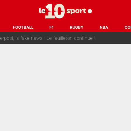
 et bientôt Fernando Alonso ? Le classement des pilotes les mieux p
dley Barcola trop cher pour Liverpool
FOOTBALL
F1
RUGBY
NBA
CO
rpool, la fake news : Le feuilleton continue !
a semaine à 100M€ du PSG qui fait basculer le mercato du PS
e harcèlement à l’OM : Le départ qui soulage le vestiaire de 