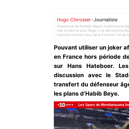
Hugo Chirossel
-
Journaliste
Passionné de football depuis le plus jeune âg
une évidence pour Hugo. Il se découvrira plus
horizons comme ceux de la Formule 1 et de l
Pouvant utiliser un joker a
en France hors période de
sur Hans Hateboer. Les
discussion avec le Stad
transfert du défenseur âgé
les plans d’Habib Beye.