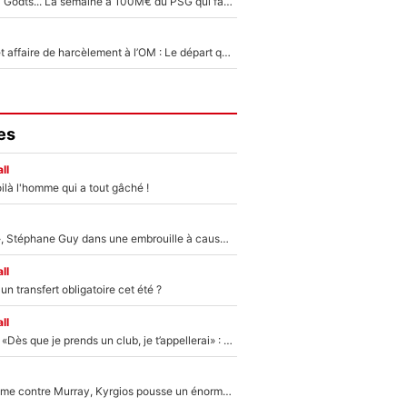
Akliouche, Mika Godts... La semaine à 100M€ du PSG qui fait basculer le mercato du PSG !
Climat toxique et affaire de harcèlement à l’OM : Le départ qui soulage le vestiaire de Bruno Genesio
es
ll
ilà l'homme qui a tout gâché !
«Détester à vie», Stéphane Guy dans une embrouille à cause du PSG !
ll
n transfert obligatoire cet été ?
ll
Mercato - OM - «Dès que je prends un club, je t’appellerai» : La promesse de Marcelino au moment de claquer la porte
Victime de racisme contre Murray, Kyrgios pousse un énorme coup de gueule !