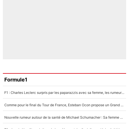
Formule1
F1 : Charles Leclerc surpris par les paparazzis avec sa femme, les rumeurs étaient vraies !
Comme pour le final du Tour de France, Esteban Ocon propose un Grand Prix de Formule 1 à Paris : «Autour de l’Arc de Triomphe, ce serait génial» !
Nouvelle rumeur autour de la santé de Michael Schumacher : Sa femme Corinna sort du silence