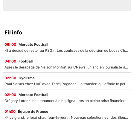
Fil info
06h00
Mercato Football
«Il a décidé de rester au PSG» : Les coulisses de la décision de Lucas Chevalier pour son transfert
04h00
Football
Après le dérapage de Nelson Monfort sur CNews, un ancien journaliste de France Télévisions relance la polémique sur les incendies en Gironde
02h30
Cyclisme
Paul Seixas chez UAE avec Tadej Pogacar : Le transfert qui effraie le peloton, «c’est la pire des choses qui puisse arriver»
02h00
Mercato Football
Grégory Lorenzi doit renoncer à cinq signatures en pleine crise financière : L’IA propose sept noms à l’OM pour un mercato réussi... à seulement 5M€ !
01h00
Équipe de France
«Plus grand, je ferai chauffeur-livreur» : Nouveau sélectionneur des Bleus, Zinédine Zidane s’était imaginé un avenir très différent lorsqu'il était enfant