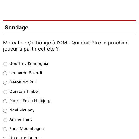
Sondage
Mercato - Ça bouge à l’OM : Qui doit être le prochain
joueur à partir cet été ?
Geoffrey Kondogbia
Geoffrey Kondogbia
38%
Leonardo Balerdi
Leonardo Balerdi
Geronimo Rulli
32%
Quinten Timber
Geronimo Rulli
Pierre-Emile Hojbjerg
4%
Neal Maupay
Quinten Timber
Amine Harit
1%
Faris Moumbagna
Pierre-Emile Hojbjerg
Un autre joueur