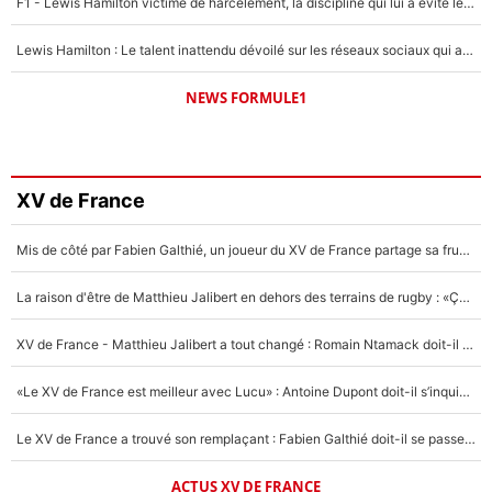
F1 - Lewis Hamilton victime de harcèlement, la discipline qui lui a évité le pire : «J'aurais probablement mal tourné»
Lewis Hamilton : Le talent inattendu dévoilé sur les réseaux sociaux qui a impressionné Kim Kardashian pendant leurs vacances en amoureux !
NEWS FORMULE1
XV de France
Mis de côté par Fabien Galthié, un joueur du XV de France partage sa frustration : «ils ne me l’ont pas dit tout de suite»
La raison d'être de Matthieu Jalibert en dehors des terrains de rugby : «Ça m'atteint autant que si tu touches à un membre de ma famille»
XV de France - Matthieu Jalibert a tout changé : Romain Ntamack doit-il s’inquiéter pour sa place à un an de la Coupe du monde ?
«Le XV de France est meilleur avec Lucu» : Antoine Dupont doit-il s’inquiéter pour sa place ?
Le XV de France a trouvé son remplaçant : Fabien Galthié doit-il se passer d'Antoine Dupont ?
ACTUS XV DE FRANCE