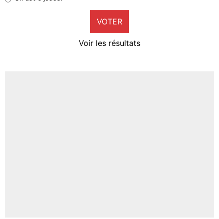
9%
VOTER
Neal Maupay
4%
Voir les résultats
Amine Harit
3%
Faris Moumbagna
4%
Un autre joueur
5%
1462 personnes ont participé aux votes.