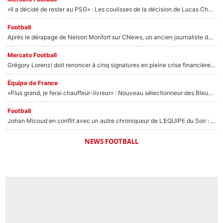
«Il a décidé de rester au PSG» : Les coulisses de la décision de Lucas Chevalier pour son transfert
Football
Après le dérapage de Nelson Monfort sur CNews, un ancien journaliste de France Télévisions relance la polémique sur les incendies en Gironde
Mercato Football
Grégory Lorenzi doit renoncer à cinq signatures en pleine crise financière : L’IA propose sept noms à l’OM pour un mercato réussi... à seulement 5M€ !
Équipe de France
«Plus grand, je ferai chauffeur-livreur» : Nouveau sélectionneur des Bleus, Zinédine Zidane s’était imaginé un avenir très différent lorsqu'il était enfant
Football
Johan Micoud en conflit avec un autre chroniqueur de L’EQUIPE du Soir : «Pendant un moment, je ne les ai pas remis ensemble dans l'émission»
NEWS FOOTBALL