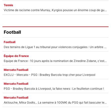
Tennis
Victime de racisme contre Murray, Kyrgios pousse un énorme coup de gueule !
Football
Football
Des terrains de Ligue 1 au tribunal pour violences conjugales : Un arbitre français encourt une peine de 18 mois de prison !
Équipe de France
Equipe de France : 10 jours après la nomination de Zinedine Zidane, c'est au tour de son fils de prendre un nouveau départ !
Mercato Football
EXCLU - Mercato - PSG : Bradley Barcola trop cher pour Liverpool
Mercato Football
PSG - Bradley Barcola à Liverpool, la fake news : Le feuilleton continue !
Mercato Football
Akliouche, Mika Godts... La semaine à 100M€ du PSG qui fait basculer le mercato du PSG !