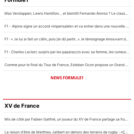
Max Verstappen, Lewis Hamilton… et bientôt Fernando Alonso ? Le classement des pilotes les mieux payés en Formule 1 risque de changer !
F1 - Alpine signe un accord «impensable» et va entrer dans une nouvelle dimension : Grande nouvelle pour Pierre Gasly !
F1 : « Je lui ai fait un câlin, puis j’ai dû partir...», le témoignage émouvant de Max Verstappen sur sa fille
F1 : Charles Leclerc surpris par les paparazzis avec sa femme, les rumeurs étaient vraies !
Comme pour le final du Tour de France, Esteban Ocon propose un Grand Prix de Formule 1 à Paris : «Autour de l’Arc de Triomphe, ce serait génial» !
NEWS FORMULE1
XV de France
Mis de côté par Fabien Galthié, un joueur du XV de France partage sa frustration : «ils ne me l’ont pas dit tout de suite»
La raison d'être de Matthieu Jalibert en dehors des terrains de rugby : «Ça m'atteint autant que si tu touches à un membre de ma famille»