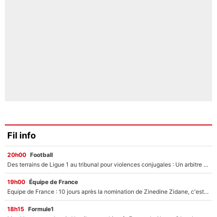
Fil info
20h00
Football
Des terrains de Ligue 1 au tribunal pour violences conjugales : Un arbitre français encourt une peine de 18 mois de prison !
19h00
Équipe de France
Equipe de France : 10 jours après la nomination de Zinedine Zidane, c'est au tour de son fils de prendre un nouveau départ !
18h15
Formule1