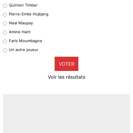
32%
Quinten Timber
Geronimo Rulli
Pierre-Emile Hojbjerg
5%
Neal Maupay
Quinten Timber
Amine Harit
1%
Faris Moumbagna
Pierre-Emile Hojbjerg
Un autre joueur
9%
VOTER
Neal Maupay
4%
Voir les résultats
Amine Harit
3%
Faris Moumbagna
4%
Un autre joueur
5%