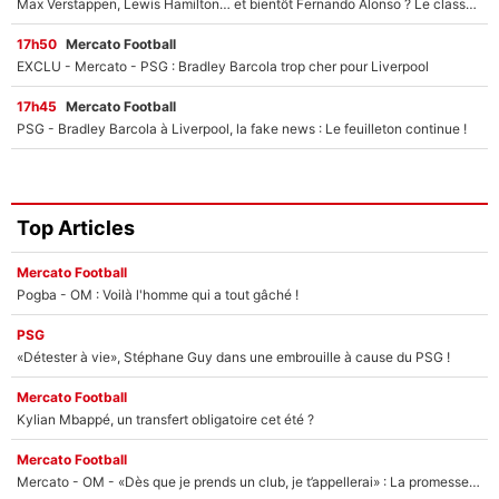
Max Verstappen, Lewis Hamilton… et bientôt Fernando Alonso ? Le classement des pilotes les mieux payés en Formule 1 risque de changer !
17h50
Mercato Football
EXCLU - Mercato - PSG : Bradley Barcola trop cher pour Liverpool
17h45
Mercato Football
PSG - Bradley Barcola à Liverpool, la fake news : Le feuilleton continue !
Top Articles
Mercato Football
Pogba - OM : Voilà l'homme qui a tout gâché !
PSG
«Détester à vie», Stéphane Guy dans une embrouille à cause du PSG !
Mercato Football
Kylian Mbappé, un transfert obligatoire cet été ?
Mercato Football
Mercato - OM - «Dès que je prends un club, je t’appellerai» : La promesse de Marcelino au moment de claquer la porte