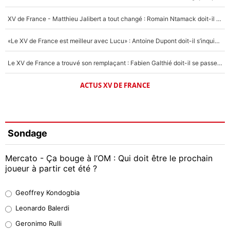
XV de France - Matthieu Jalibert a tout changé : Romain Ntamack doit-il s’inquiéter pour sa place à un an de la Coupe du monde ?
«Le XV de France est meilleur avec Lucu» : Antoine Dupont doit-il s’inquiéter pour sa place ?
Le XV de France a trouvé son remplaçant : Fabien Galthié doit-il se passer d'Antoine Dupont ?
ACTUS XV DE FRANCE
Sondage
Mercato - Ça bouge à l’OM : Qui doit être le prochain
joueur à partir cet été ?
Geoffrey Kondogbia
Geoffrey Kondogbia
38%
Leonardo Balerdi
Leonardo Balerdi
Geronimo Rulli