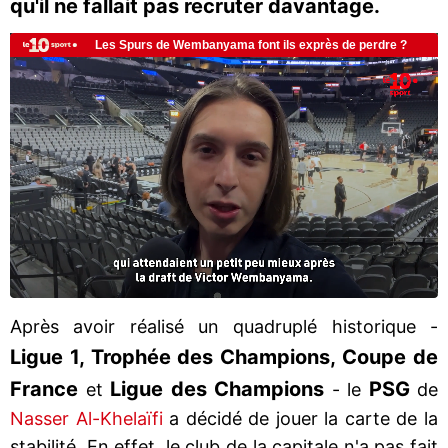
qu'il ne fallait pas recruter davantage.
Après avoir réalisé un quadruplé historique -
Ligue 1, Trophée des Champions, Coupe de
France
Ligue des Champions
PSG
et
- le
de
Nasser Al-Khelaïfi
a décidé de jouer la carte de la
stabilité. En effet, le club de la capitale n'a pas fait