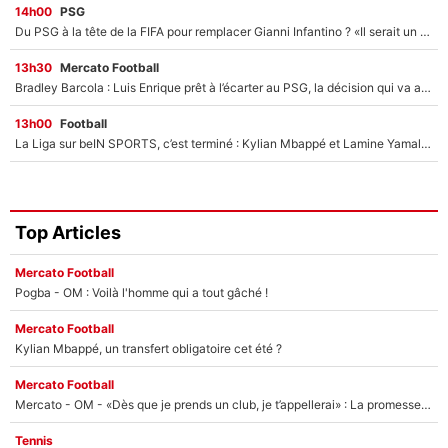
14h00
PSG
Du PSG à la tête de la FIFA pour remplacer Gianni Infantino ? «Il serait un mauvais président», le patron de la Liga s'attaque à Nasser Al-Khelaïfi !
13h30
Mercato Football
Bradley Barcola : Luis Enrique prêt à l’écarter au PSG, la décision qui va accélérer son transfert à Liverpool ?
13h00
Football
La Liga sur beIN SPORTS, c’est terminé : Kylian Mbappé et Lamine Yamal changent de chaîne, «le moment était venu d'ouvrir un nouveau chapitre»
Top Articles
Mercato Football
Pogba - OM : Voilà l'homme qui a tout gâché !
Mercato Football
Kylian Mbappé, un transfert obligatoire cet été ?
Mercato Football
Mercato - OM - «Dès que je prends un club, je t’appellerai» : La promesse de Marcelino au moment de claquer la porte
Tennis