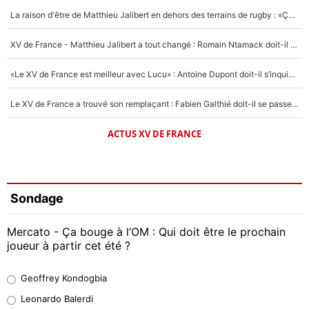
La raison d'être de Matthieu Jalibert en dehors des terrains de rugby : «Ça m'atteint autant que si tu touches à un membre de ma famille»
XV de France - Matthieu Jalibert a tout changé : Romain Ntamack doit-il s’inquiéter pour sa place à un an de la Coupe du monde ?
«Le XV de France est meilleur avec Lucu» : Antoine Dupont doit-il s’inquiéter pour sa place ?
Le XV de France a trouvé son remplaçant : Fabien Galthié doit-il se passer d'Antoine Dupont ?
ACTUS XV DE FRANCE
Sondage
Mercato - Ça bouge à l’OM : Qui doit être le prochain
joueur à partir cet été ?
Geoffrey Kondogbia
Geoffrey Kondogbia
38%
Leonardo Balerdi