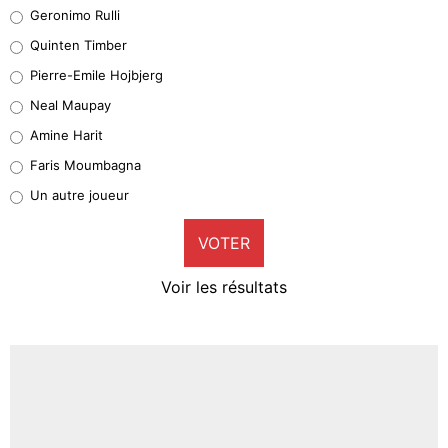
Leonardo Balerdi
Geronimo Rulli
32%
Quinten Timber
Geronimo Rulli
Pierre-Emile Hojbjerg
4%
Neal Maupay
Quinten Timber
Amine Harit
1%
Faris Moumbagna
Pierre-Emile Hojbjerg
Un autre joueur
9%
VOTER
Neal Maupay
4%
Voir les résultats
Amine Harit
3%
Faris Moumbagna
4%
Un autre joueur