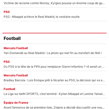
Victime de racisme contre Murray, Kyrgios pousse un énorme coup de gueule !
PSG
PSG : Mbappé achève le Real Madrid, le vestiaire exulte
Football
Mercato Football
Yan Diomandé au Real Madrid : La photo qui met fin au transfert de l’été !
PSG
Du PSG à la tête de la FIFA pour remplacer Gianni Infantino ? «Il serait un mauvais président», le patron de la Liga s'attaque à Nasser Al-Khelaïfi !
Mercato Football
Bradley Barcola : Luis Enrique prêt à l’écarter au PSG, la décision qui va accélérer son transfert à Liverpool ?
Football
La Liga sur beIN SPORTS, c’est terminé : Kylian Mbappé et Lamine Yamal changent de chaîne, «le moment était venu d'ouvrir un nouveau chapitre»
Équipe de France
Avant l’annonce de sa première liste, Zidane a décidé d’accueillir une nouvelle tête en équipe de France