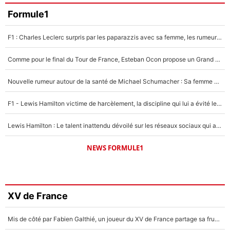
Formule1
F1 : Charles Leclerc surpris par les paparazzis avec sa femme, les rumeurs étaient vraies !
Comme pour le final du Tour de France, Esteban Ocon propose un Grand Prix de Formule 1 à Paris : «Autour de l’Arc de Triomphe, ce serait génial» !
Nouvelle rumeur autour de la santé de Michael Schumacher : Sa femme Corinna sort du silence
F1 - Lewis Hamilton victime de harcèlement, la discipline qui lui a évité le pire : «J'aurais probablement mal tourné»
Lewis Hamilton : Le talent inattendu dévoilé sur les réseaux sociaux qui a impressionné Kim Kardashian pendant leurs vacances en amoureux !
NEWS FORMULE1
XV de France
Mis de côté par Fabien Galthié, un joueur du XV de France partage sa frustration : «ils ne me l’ont pas dit tout de suite»