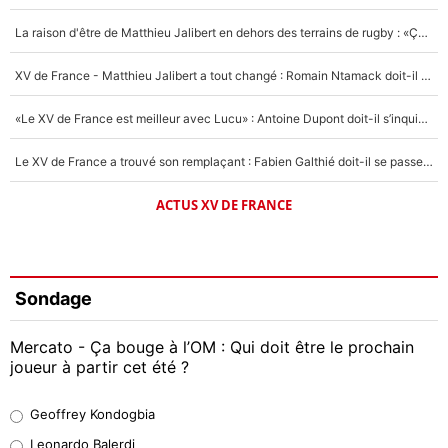
La raison d'être de Matthieu Jalibert en dehors des terrains de rugby : «Ça m'atteint autant que si tu touches à un membre de ma famille»
XV de France - Matthieu Jalibert a tout changé : Romain Ntamack doit-il s’inquiéter pour sa place à un an de la Coupe du monde ?
«Le XV de France est meilleur avec Lucu» : Antoine Dupont doit-il s’inquiéter pour sa place ?
Le XV de France a trouvé son remplaçant : Fabien Galthié doit-il se passer d'Antoine Dupont ?
ACTUS XV DE FRANCE
Sondage
Mercato - Ça bouge à l’OM : Qui doit être le prochain
joueur à partir cet été ?
Geoffrey Kondogbia
Geoffrey Kondogbia
38%
Leonardo Balerdi