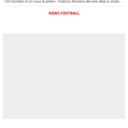
«On l’achète et on vous le prête» : Fabrizio Romano dévoile déjà la stratégie du PSG avec le transfert de Zion Suzuki !
NEWS FOOTBALL