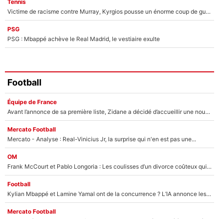
Tennis
Victime de racisme contre Murray, Kyrgios pousse un énorme coup de gueule !
PSG
PSG : Mbappé achève le Real Madrid, le vestiaire exulte
Football
Équipe de France
Avant l’annonce de sa première liste, Zidane a décidé d’accueillir une nouvelle tête en équipe de France
Mercato Football
Mercato - Analyse : Real-Vinicius Jr, la surprise qui n'en est pas une...
OM
Frank McCourt et Pablo Longoria : Les coulisses d’un divorce coûteux qui ruine l’OM à petit feu…
Football
Kylian Mbappé et Lamine Yamal ont de la concurrence ? L’IA annonce les 5 joueurs qui vont dominer le football dans les années à venir !
Mercato Football