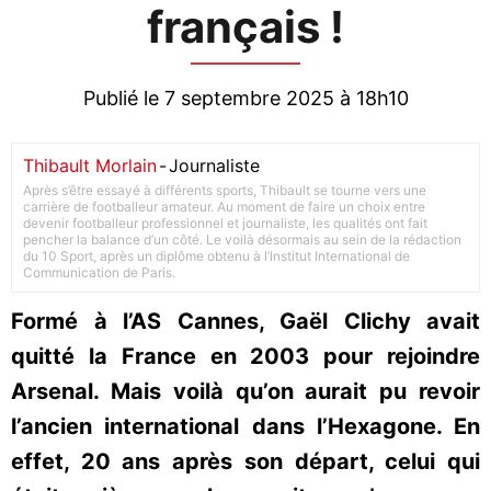
français !
Publié le 7 septembre 2025 à 18h10
Thibault Morlain
-
Journaliste
Après s’être essayé à différents sports, Thibault se tourne vers une
carrière de footballeur amateur. Au moment de faire un choix entre
devenir footballeur professionnel et journaliste, les qualités ont fait
pencher la balance d’un côté. Le voilà désormais au sein de la rédaction
du 10 Sport, après un diplôme obtenu à l’Institut International de
Communication de Paris.
Formé à l’AS Cannes, Gaël Clichy avait
quitté la France en 2003 pour rejoindre
Arsenal. Mais voilà qu’on aurait pu revoir
l’ancien international dans l’Hexagone. En
effet, 20 ans après son départ, celui qui