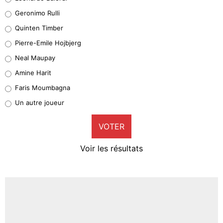
Leonardo Balerdi
Geronimo Rulli
32%
Quinten Timber
Geronimo Rulli
Pierre-Emile Hojbjerg
4%
Neal Maupay
Quinten Timber
Amine Harit
1%
Faris Moumbagna
Pierre-Emile Hojbjerg
Un autre joueur
9%
VOTER
Neal Maupay
4%
Voir les résultats
Amine Harit
3%
Faris Moumbagna
5%
Un autre joueur