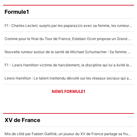
Formule1
F1 : Charles Leclerc surpris par les paparazzis avec sa femme, les rumeurs étaient vraies !
Comme pour le final du Tour de France, Esteban Ocon propose un Grand Prix de Formule 1 à Paris : «Autour de l’Arc de Triomphe, ce serait génial» !
Nouvelle rumeur autour de la santé de Michael Schumacher : Sa femme Corinna sort du silence
F1 - Lewis Hamilton victime de harcèlement, la discipline qui lui a évité le pire : «J'aurais probablement mal tourné»
Lewis Hamilton : Le talent inattendu dévoilé sur les réseaux sociaux qui a impressionné Kim Kardashian pendant leurs vacances en amoureux !
NEWS FORMULE1
XV de France
Mis de côté par Fabien Galthié, un joueur du XV de France partage sa frustration : «ils ne me l’ont pas dit tout de suite»