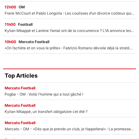
12h00
OM
Frank McCourt et Pablo Longoria : Les coulisses d’un divorce coûteux qui ruine l’OM à petit feu…
11h00
Football
Kylian Mbappé et Lamine Yamal ont de la concurrence ? L’IA annonce les 5 joueurs qui vont dominer le football dans les années à venir !
10h00
Mercato Football
«On l’achète et on vous le prête» : Fabrizio Romano dévoile déjà la stratégie du PSG avec le transfert de Zion Suzuki !
Top Articles
Mercato Football
Pogba - OM : Voilà l'homme qui a tout gâché !
Mercato Football
Kylian Mbappé, un transfert obligatoire cet été ?
Mercato Football
Mercato - OM - «Dès que je prends un club, je t’appellerai» : La promesse de Marcelino au moment de claquer la porte