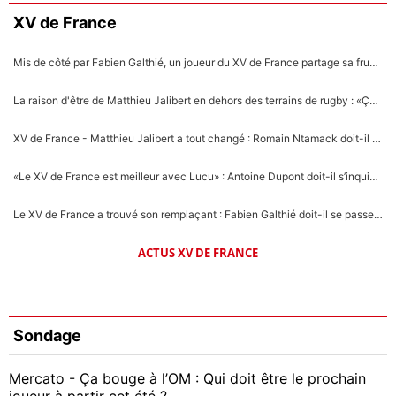
XV de France
Mis de côté par Fabien Galthié, un joueur du XV de France partage sa frustration : «ils ne me l’ont pas dit tout de suite»
La raison d'être de Matthieu Jalibert en dehors des terrains de rugby : «Ça m'atteint autant que si tu touches à un membre de ma famille»
XV de France - Matthieu Jalibert a tout changé : Romain Ntamack doit-il s’inquiéter pour sa place à un an de la Coupe du monde ?
«Le XV de France est meilleur avec Lucu» : Antoine Dupont doit-il s’inquiéter pour sa place ?
Le XV de France a trouvé son remplaçant : Fabien Galthié doit-il se passer d'Antoine Dupont ?
ACTUS XV DE FRANCE
Sondage
Mercato - Ça bouge à l’OM : Qui doit être le prochain
joueur à partir cet été ?