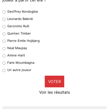
Geoffrey Kondogbia
Geoffrey Kondogbia
38%
Leonardo Balerdi
Leonardo Balerdi
Geronimo Rulli
32%
Quinten Timber
Geronimo Rulli
Pierre-Emile Hojbjerg
5%
Neal Maupay
Quinten Timber
Amine Harit
1%
Faris Moumbagna
Pierre-Emile Hojbjerg
Un autre joueur
9%
VOTER
Neal Maupay
4%
Voir les résultats
Amine Harit
3%