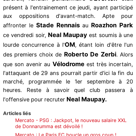
présent à l'entrainement ce jeudi, ayant participé
aux oppositions d'avant-match. Apte pour
Stade Rennais
Roazhon
Park
affronter le
au
Neal
Maupay
ce vendredi soir,
est soumis à une
OM
lourde concurrence à l'
, étant loin d'être l'un
Roberto De Zerbi
des premiers choix de
. Alors
Vélodrome
que son avenir au
est très incertain,
l'attaquant de 29 ans pourrait partir d'ici la fin du
marché, programmée le 1er septembre à 20
heures. Reste à savoir quel club passera à
Neal Maupay.
l'offensive pour recruter
Articles liés
Mercato - PSG : Jackpot, le nouveau salaire XXL
de Donnarumma est dévoilé !
Mercato : Le Paris FC boucle un gros coup !