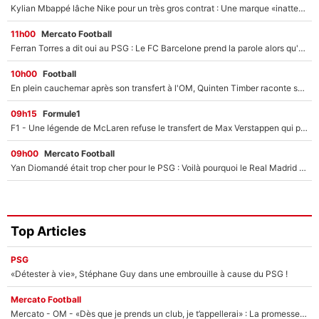
Kylian Mbappé lâche Nike pour un très gros contrat : Une marque «inattendue» va frapper très fort
11h00
Mercato Football
Ferran Torres a dit oui au PSG : Le FC Barcelone prend la parole alors qu'un transfert de l'attaquant espagnol prend forme
10h00
Football
En plein cauchemar après son transfert à l'OM, Quinten Timber raconte ses doutes après sa signature à Marseille
09h15
Formule1
F1 - Une légende de McLaren refuse le transfert de Max Verstappen qui pourrait «faire des vagues» et plomber l'ambiance dans l'équipe
09h00
Mercato Football
Yan Diomandé était trop cher pour le PSG : Voilà pourquoi le Real Madrid a accepté de payer la somme record de 140M€ pour boucler son transfert !
Top Articles
PSG
«Détester à vie», Stéphane Guy dans une embrouille à cause du PSG !
Mercato Football
Mercato - OM - «Dès que je prends un club, je t’appellerai» : La promesse de Marcelino au moment de claquer la porte