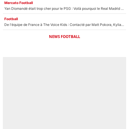
Mercato Football
Yan Diomandé était trop cher pour le PSG : Voilà pourquoi le Real Madrid a accepté de payer la somme record de 140M€ pour boucler son transfert !
Football
De l'équipe de France à The Voice Kids : Contacté par Matt Pokora, Kylian Mbappé a accepté de jouer un rôle inédit sur TF1 !
NEWS FOOTBALL