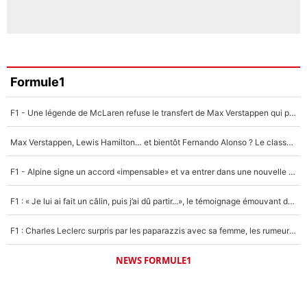
Formule1
F1 - Une légende de McLaren refuse le transfert de Max Verstappen qui pourrait «faire des vagues» et plomber l'ambiance dans l'équipe
Max Verstappen, Lewis Hamilton… et bientôt Fernando Alonso ? Le classement des pilotes les mieux payés en Formule 1 risque de changer !
F1 - Alpine signe un accord «impensable» et va entrer dans une nouvelle dimension : Grande nouvelle pour Pierre Gasly !
F1 : « Je lui ai fait un câlin, puis j’ai dû partir...», le témoignage émouvant de Max Verstappen sur sa fille
F1 : Charles Leclerc surpris par les paparazzis avec sa femme, les rumeurs étaient vraies !
NEWS FORMULE1