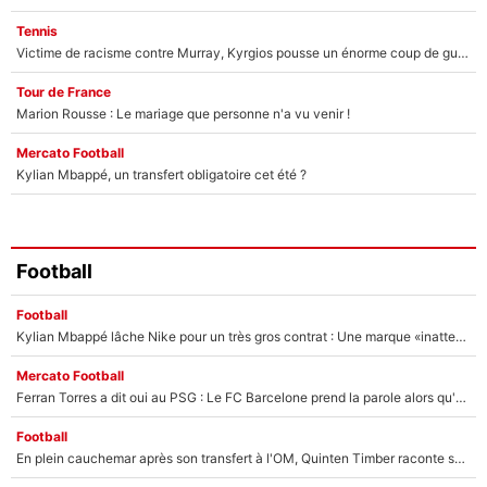
Tennis
Victime de racisme contre Murray, Kyrgios pousse un énorme coup de gueule !
Tour de France
Marion Rousse : Le mariage que personne n'a vu venir !
Mercato Football
Kylian Mbappé, un transfert obligatoire cet été ?
Football
Football
Kylian Mbappé lâche Nike pour un très gros contrat : Une marque «inattendue» va frapper très fort
Mercato Football
Ferran Torres a dit oui au PSG : Le FC Barcelone prend la parole alors qu'un transfert de l'attaquant espagnol prend forme
Football
En plein cauchemar après son transfert à l'OM, Quinten Timber raconte ses doutes après sa signature à Marseille