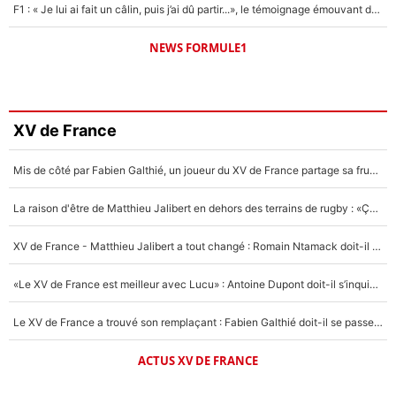
F1 : « Je lui ai fait un câlin, puis j’ai dû partir...», le témoignage émouvant de Max Verstappen sur sa fille
NEWS FORMULE1
XV de France
Mis de côté par Fabien Galthié, un joueur du XV de France partage sa frustration : «ils ne me l’ont pas dit tout de suite»
La raison d'être de Matthieu Jalibert en dehors des terrains de rugby : «Ça m'atteint autant que si tu touches à un membre de ma famille»
XV de France - Matthieu Jalibert a tout changé : Romain Ntamack doit-il s’inquiéter pour sa place à un an de la Coupe du monde ?
«Le XV de France est meilleur avec Lucu» : Antoine Dupont doit-il s’inquiéter pour sa place ?
Le XV de France a trouvé son remplaçant : Fabien Galthié doit-il se passer d'Antoine Dupont ?
ACTUS XV DE FRANCE