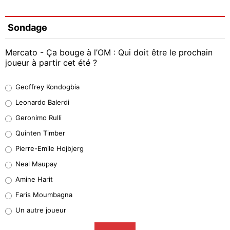
Sondage
Mercato - Ça bouge à l’OM : Qui doit être le prochain
joueur à partir cet été ?
Geoffrey Kondogbia
Geoffrey Kondogbia
38%
Leonardo Balerdi
Leonardo Balerdi
Geronimo Rulli
32%
Quinten Timber
Geronimo Rulli
Pierre-Emile Hojbjerg
5%
Neal Maupay
Quinten Timber
Amine Harit
1%
Faris Moumbagna
Pierre-Emile Hojbjerg
Un autre joueur
9%