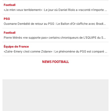
Football
«Je m’en veux terriblement» : Le jour où Daniel Riolo a «raconté n’importe quoi» dans l'After Foot !
PSG
Ousmane Dembélé de retour au PSG : Le Ballon d’Or s’affiche avec Bradley Barcola en plein cœur du feuilleton sur son départ !
Football
Pierre Ménès «ne supporte pas» certains chroniqueurs de L'EQUIPE du Soir : Ils vont tous partir !
Équipe de France
«Zaïre-Emery c’est comme Zidane» : Le phénomène du PSG est comparé à son nouveau sélectionneur... et ils vont se retrouver en Bleus !
NEWS FOOTBALL