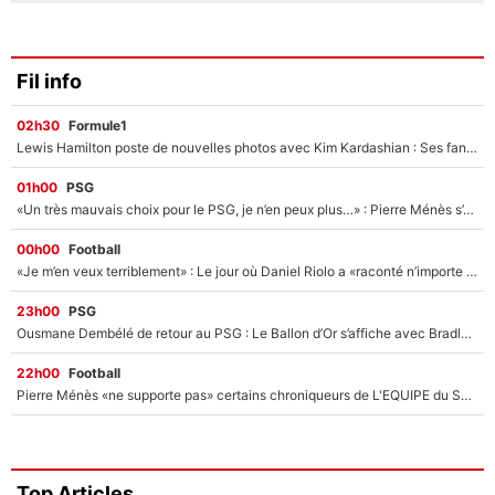
Fil info
02h30
Formule1
Lewis Hamilton poste de nouvelles photos avec Kim Kardashian : Ses fans le voient déjà redevenir champion du monde de F1 grâce à elle !
01h00
PSG
«Un très mauvais choix pour le PSG, je n’en peux plus…» : Pierre Ménès s’est complètement trompé avec Luis Enrique et ces déclarations le prouvent !
00h00
Football
«Je m’en veux terriblement» : Le jour où Daniel Riolo a «raconté n’importe quoi» dans l'After Foot !
23h00
PSG
Ousmane Dembélé de retour au PSG : Le Ballon d’Or s’affiche avec Bradley Barcola en plein cœur du feuilleton sur son départ !
22h00
Football
Pierre Ménès «ne supporte pas» certains chroniqueurs de L'EQUIPE du Soir : Ils vont tous partir !
Top Articles