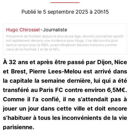
Publié le 5 septembre 2025 à 20h15
Hugo Chirossel
-
Journaliste
Passionné de football depuis le plus jeune âge, devenir journaliste sportif
est rapidement devenu une évidence pour Hugo. Il se découvrira plus
tard un amour pour la NBA, avant d’explorer d’autres horizons comme
ceux de la Formule 1 et de la NFL.
À 32 ans et après être passé par Dijon, Nice
et Brest, Pierre Lees-Melou est arrivé dans
la capitale la semaine dernière, lui qui a été
transféré au Paris FC contre environ 6,5M€.
Comme il l’a confié, il ne s’attendait pas à
jouer un jour dans cette ville et doit encore
s’habituer à tous les inconvénients de la vie
parisienne.