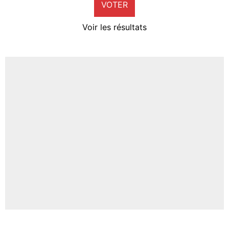
VOTER
Neal Maupay
4%
Voir les résultats
Amine Harit
3%
Faris Moumbagna
4%
Un autre joueur
5%
1704 personnes ont participé aux votes.