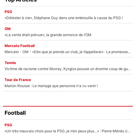
PSG
«Détester à vie», Stéphane Guy dans une embrouille à cause du PSG !
OM
«La vente était prévue», la grande annonce de l’OM
Mercato Football
Mercato - OM - «Dès que je prends un club, je t’appellerai» : La promesse de Marcelino au moment de claquer la porte
Tennis
Victime de racisme contre Murray, Kyrgios pousse un énorme coup de gueule !
Tour de France
Marion Rousse : Le mariage que personne n'a vu venir !
Football
PSG
«Un très mauvais choix pour le PSG, je n’en peux plus…» : Pierre Ménès s’est complètement trompé avec Luis Enrique et ces déclarations le prouvent !