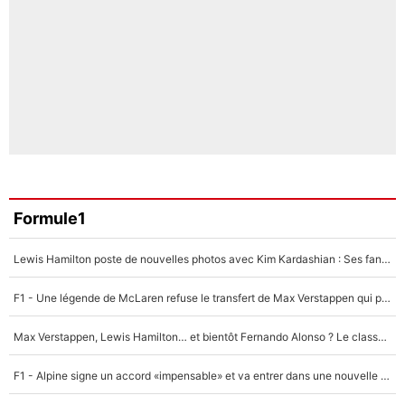
Formule1
Lewis Hamilton poste de nouvelles photos avec Kim Kardashian : Ses fans le voient déjà redevenir champion du monde de F1 grâce à elle !
F1 - Une légende de McLaren refuse le transfert de Max Verstappen qui pourrait «faire des vagues» et plomber l'ambiance dans l'équipe
Max Verstappen, Lewis Hamilton… et bientôt Fernando Alonso ? Le classement des pilotes les mieux payés en Formule 1 risque de changer !
F1 - Alpine signe un accord «impensable» et va entrer dans une nouvelle dimension : Grande nouvelle pour Pierre Gasly !