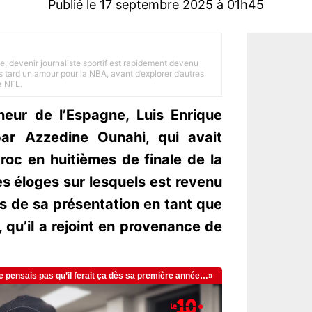
Publié le 17 septembre 2025 à 01h45
e, devenir journaliste sportif est rapidement devenu
 tard un amour pour la NBA, avant d’explorer d’autres
a NFL.
nneur de l’Espagne, Luis Enrique
par Azzedine Ounahi, qui avait
roc en huitièmes de finale de la
 éloges sur lesquels est revenu
rs de sa présentation en tant que
qu’il a rejoint en provenance de