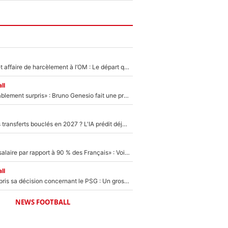
Climat toxique et affaire de harcèlement à l’OM : Le départ qui soulage le vestiaire de Bruno Genesio
ll
«Très, très agréablement surpris» : Bruno Genesio fait une promesse pour la suite du mercato de l’OM et rassure les supporters
PSG : Deux gros transferts bouclés en 2027 ? L'IA prédit déjà les deux joueurs qui pourraient rejoindre Luis Enrique !
«C'est un beau salaire par rapport à 90 % des Français» : Voilà combien touchait Nelson Monfort sur France Télévisions avant de rejoindre CNews
ll
Ferran Torres a pris sa décision concernant le PSG : Un gros club étranger prêt à relancer le feuilleton pour la signature du champion du monde 2026 !
NEWS FOOTBALL