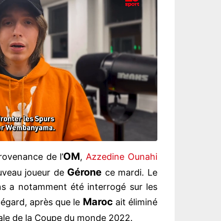
OM
rovenance de l’
,
Azzedine Ounahi
Gérone
ouveau joueur de
ce mardi. Le
ns a notamment été interrogé sur les
Maroc
égard, après que le
ait éliminé
nale de la Coupe du monde 2022.