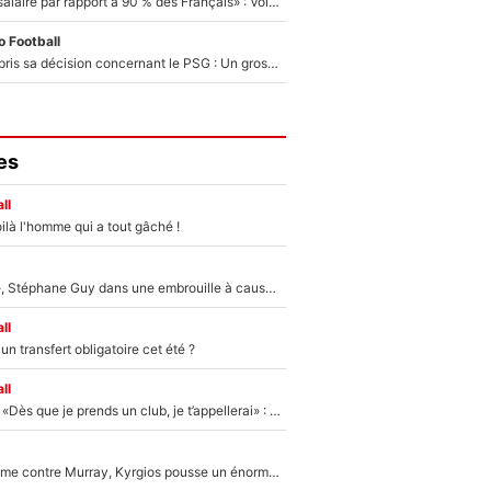
«C'est un beau salaire par rapport à 90 % des Français» : Voilà combien touchait Nelson Monfort sur France Télévisions avant de rejoindre CNews
 Football
Ferran Torres a pris sa décision concernant le PSG : Un gros club étranger prêt à relancer le feuilleton pour la signature du champion du monde 2026 !
es
ll
ilà l'homme qui a tout gâché !
«Détester à vie», Stéphane Guy dans une embrouille à cause du PSG !
ll
n transfert obligatoire cet été ?
ll
Mercato - OM - «Dès que je prends un club, je t’appellerai» : La promesse de Marcelino au moment de claquer la porte
Victime de racisme contre Murray, Kyrgios pousse un énorme coup de gueule !