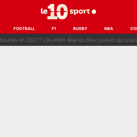
e harcèlement à l’OM : Le départ qui soulage le vestiaire de 
ris» : Bruno Genesio fait une promesse pour la suite du mercato
FOOTBALL
F1
RUGBY
NBA
CO
ouclés en 2027 ? L'IA prédit déjà les deux joueurs qui pourra
t à 90 % des Français» : Voilà combien touchait Nelson Monfort sur Franc
oncernant le PSG : Un gros club étranger prêt à relancer le feuilleton pour 