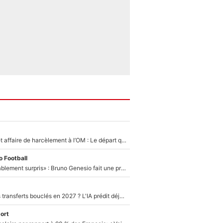
Climat toxique et affaire de harcèlement à l’OM : Le départ qui soulage le vestiaire de Bruno Genesio
 Football
«Très, très agréablement surpris» : Bruno Genesio fait une promesse pour la suite du mercato de l’OM et rassure les supporters
PSG : Deux gros transferts bouclés en 2027 ? L'IA prédit déjà les deux joueurs qui pourraient rejoindre Luis Enrique !
ort