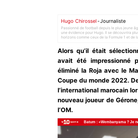
Hugo Chirossel
-
Journaliste
Passionné de football depuis le plus jeune âg
une évidence pour Hugo. Il se découvrira plus
horizons comme ceux de la Formule 1 et de l
Alors qu’il était sélectio
avait été impressionné 
éliminé la Roja avec le Ma
Coupe du monde 2022. Des
l’international marocain lo
nouveau joueur de Gérone, 
l’OM.