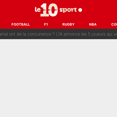
cius Jr, la surprise qui n'en est pas une...
oria : Les coulisses d’un divorce coûteux qui ruine l’OM à p
FOOTBALL
F1
RUGBY
NBA
CO
nt de la concurrence ? L’IA annonce les 5 joueurs qui vont dominer 
prête» : Fabrizio Romano dévoile déjà la stratégie du PSG avec
 pont d’or en Arabie saoudite : Didier Deschamps a donné sa