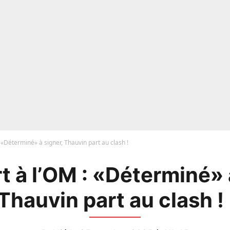
: «Déterminé» à signer, Thauvin part au clash !
t à l’OM : «Déterminé» 
Thauvin part au clash 