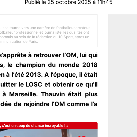
Publié le 25 octobre 2025 à 11h45
ult se tourne vers une carrière de footballeur amateur.
balleur professionnel et journaliste, les qualités ont
ésormais au sein de la rédaction du 10 Sport, après un
Communication de Paris.
’apprête à retrouver l’OM, lui qui
ns, le champion du monde 2018
n à l’été 2013. A l’époque, il était
uitter le LOSC et obtenir ce qu’il
 à Marseille. Thauvin était plus
idée de rejoindre l’OM comme l’a