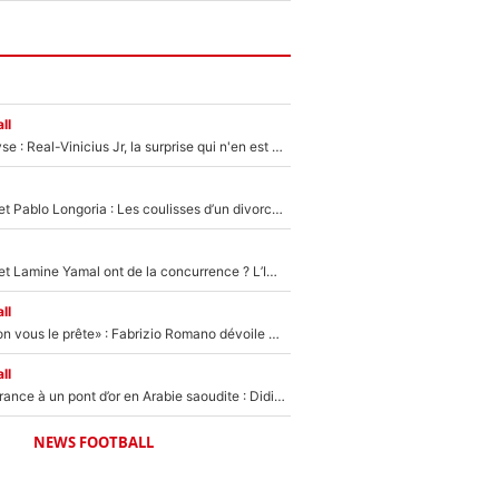
ll
Mercato - Analyse : Real-Vinicius Jr, la surprise qui n'en est pas une...
Frank McCourt et Pablo Longoria : Les coulisses d’un divorce coûteux qui ruine l’OM à petit feu…
Kylian Mbappé et Lamine Yamal ont de la concurrence ? L’IA annonce les 5 joueurs qui vont dominer le football dans les années à venir !
ll
«On l’achète et on vous le prête» : Fabrizio Romano dévoile déjà la stratégie du PSG avec le transfert de Zion Suzuki !
ll
De l’équipe de France à un pont d’or en Arabie saoudite : Didier Deschamps a donné sa réponse !
NEWS FOOTBALL