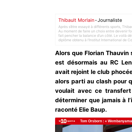
Thibault Morlain
-
Journaliste
Après s’être essayé à différents sports, Thiba
Au moment de faire un choix entre devenir foot
fait pencher la balance d’un côté. Le voilà d
diplôme obtenu à l’Institut International de 
Alors que Florian Thauvin s
est désormais au RC Le
avait rejoint le club phocée
alors parti au clash pour q
voulait avec ce transfert
déterminer que jamais à l’
raconté Elie Baup.