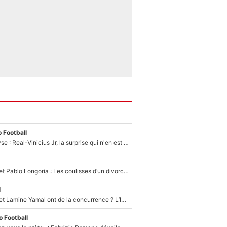
 Football
Mercato - Analyse : Real-Vinicius Jr, la surprise qui n'en est pas une...
Frank McCourt et Pablo Longoria : Les coulisses d’un divorce coûteux qui ruine l’OM à petit feu…
l
Kylian Mbappé et Lamine Yamal ont de la concurrence ? L’IA annonce les 5 joueurs qui vont dominer le football dans les années à venir !
 Football