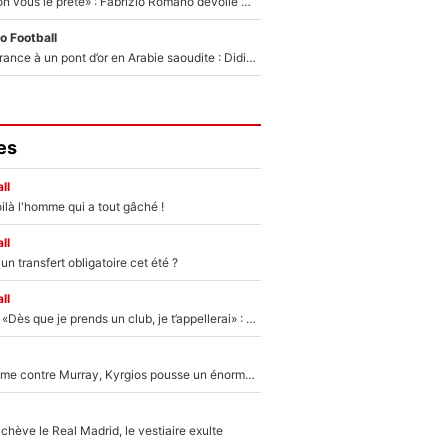
«On l’achète et on vous le prête» : Fabrizio Romano dévoile déjà la stratégie du PSG avec le transfert de Zion Suzuki !
o Football
De l’équipe de France à un pont d’or en Arabie saoudite : Didier Deschamps a donné sa réponse !
es
ll
ilà l'homme qui a tout gâché !
ll
n transfert obligatoire cet été ?
ll
Mercato - OM - «Dès que je prends un club, je t’appellerai» : La promesse de Marcelino au moment de claquer la porte
Victime de racisme contre Murray, Kyrgios pousse un énorme coup de gueule !
hève le Real Madrid, le vestiaire exulte