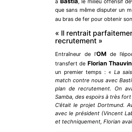
Bastia
à
, le milieu offensif d
que sans même disputer un matc
au bras de fer pour obtenir son 
« Il rentrait parfaitem
recrutement »
OM
Entraîneur de l’
de l’ép
Florian Thauvin
transfert de
un premier temps : «
La sai
match contre nous avec Bastia
plan de recrutement. On ava
Samba, des espoirs à très fort 
C’était le projet Dortmund. A
avec le président (Vincent L
et techniquement, Florian ava