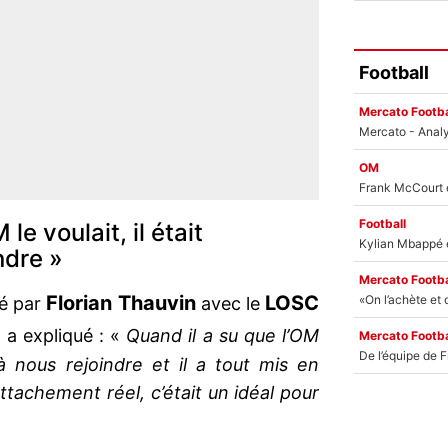
Football
Mercato Footba
OM
Football
le voulait, il était
ndre »
Mercato Footba
Florian Thauvin
LOSC
ié par
avec le
p
a expliqué : «
Quand il a su que l’OM
Mercato Footba
 à nous rejoindre et il a tout mis en
attachement réel, c’était un idéal pour