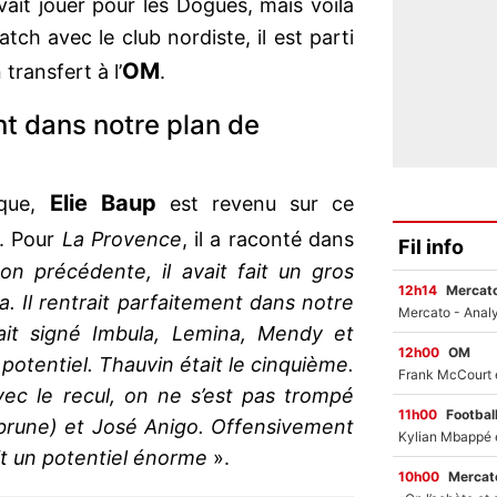
evait jouer pour les Dogues, mais voilà
h avec le club nordiste, il est parti
OM
transfert à l’
.
ent dans notre plan de
Elie Baup
oque,
est revenu sur ce
. Pour
La Provence
, il a raconté dans
Fil info
son précédente, il avait fait un gros
12h14
Mercato
. Il rentrait parfaitement dans notre
it signé Imbula, Lemina, Mendy et
12h00
OM
potentiel. Thauvin était le cinquième.
vec le recul, on ne s’est pas trompé
11h00
Footbal
abrune) et José Anigo. Offensivement
it un potentiel énorme
».
10h00
Mercato