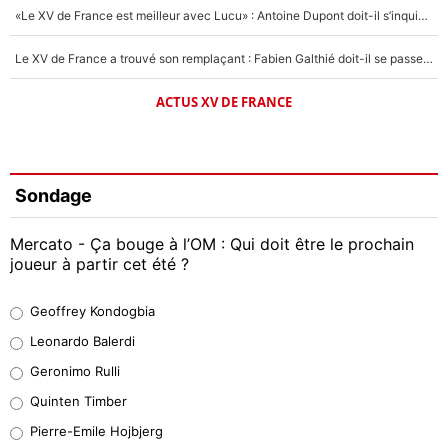
«Le XV de France est meilleur avec Lucu» : Antoine Dupont doit-il s’inquiéter pour sa place ?
Le XV de France a trouvé son remplaçant : Fabien Galthié doit-il se passer d'Antoine Dupont ?
ACTUS XV DE FRANCE
Sondage
Mercato - Ça bouge à l’OM : Qui doit être le prochain
joueur à partir cet été ?
Geoffrey Kondogbia
Geoffrey Kondogbia
38%
Leonardo Balerdi
Leonardo Balerdi
Geronimo Rulli
32%
Quinten Timber
Geronimo Rulli
Pierre-Emile Hojbjerg
5%