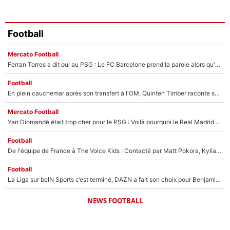
Football
Mercato Football
Ferran Torres a dit oui au PSG : Le FC Barcelone prend la parole alors qu'un transfert de l'attaquant espagnol prend forme
Football
En plein cauchemar après son transfert à l'OM, Quinten Timber raconte ses doutes après sa signature à Marseille
Mercato Football
Yan Diomandé était trop cher pour le PSG : Voilà pourquoi le Real Madrid a accepté de payer la somme record de 140M€ pour boucler son transfert !
Football
De l'équipe de France à The Voice Kids : Contacté par Matt Pokora, Kylian Mbappé a accepté de jouer un rôle inédit sur TF1 !
Football
La Liga sur beIN Sports c’est terminé, DAZN a fait son choix pour Benjamin Da Silva et Omar Da Fonseca !
NEWS FOOTBALL