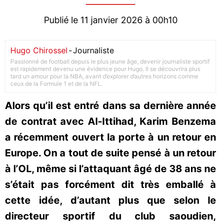
Publié le 11 janvier 2026 à 00h10
Hugo Chirossel
-
Journaliste
Passionné de football depuis le plus jeune âge, devenir journaliste sportif
est rapidement devenu une évidence pour Hugo. Il se découvrira plus
tard un amour pour la NBA, avant d’explorer d’autres horizons comme
ceux de la Formule 1 et de la NFL.
Alors qu’il est entré dans sa dernière année
de contrat avec Al-Ittihad, Karim Benzema
a récemment ouvert la porte à un retour en
Europe. On a tout de suite pensé à un retour
à l’OL, même si l’attaquant âgé de 38 ans ne
s’était pas forcément dit très emballé à
cette idée, d’autant plus que selon le
directeur sportif du club saoudien,