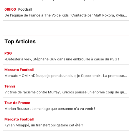
08h00
Football
De l'équipe de France à The Voice Kids : Contacté par Matt Pokora, Kylian Mbappé a accepté de jouer un rôle inédit sur TF1 !
Top Articles
PSG
«Détester à vie», Stéphane Guy dans une embrouille à cause du PSG !
Mercato Football
Mercato - OM - «Dès que je prends un club, je t’appellerai» : La promesse de Marcelino au moment de claquer la porte
Tennis
Victime de racisme contre Murray, Kyrgios pousse un énorme coup de gueule !
Tour de France
Marion Rousse : Le mariage que personne n'a vu venir !
Mercato Football
Kylian Mbappé, un transfert obligatoire cet été ?