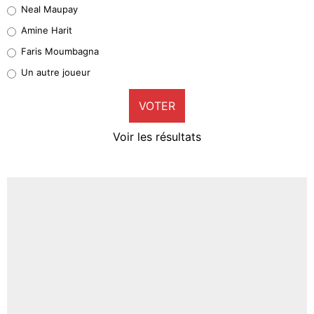
Neal Maupay
Quinten Timber
Amine Harit
1%
Faris Moumbagna
Pierre-Emile Hojbjerg
Un autre joueur
9%
VOTER
Neal Maupay
4%
Voir les résultats
Amine Harit
3%
Faris Moumbagna
4%
Un autre joueur
5%
1672 personnes ont participé aux votes.