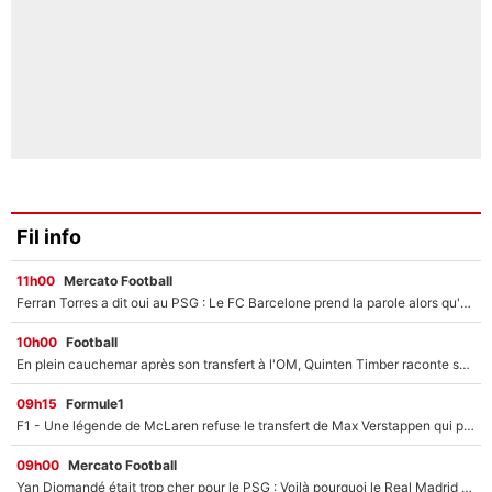
Fil info
11h00
Mercato Football
Ferran Torres a dit oui au PSG : Le FC Barcelone prend la parole alors qu'un transfert de l'attaquant espagnol prend forme
10h00
Football
En plein cauchemar après son transfert à l'OM, Quinten Timber raconte ses doutes après sa signature à Marseille
09h15
Formule1
F1 - Une légende de McLaren refuse le transfert de Max Verstappen qui pourrait «faire des vagues» et plomber l'ambiance dans l'équipe
09h00
Mercato Football
Yan Diomandé était trop cher pour le PSG : Voilà pourquoi le Real Madrid a accepté de payer la somme record de 140M€ pour boucler son transfert !