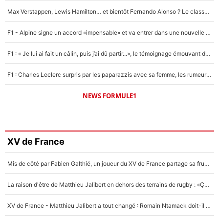
Max Verstappen, Lewis Hamilton… et bientôt Fernando Alonso ? Le classement des pilotes les mieux payés en Formule 1 risque de changer !
F1 - Alpine signe un accord «impensable» et va entrer dans une nouvelle dimension : Grande nouvelle pour Pierre Gasly !
F1 : « Je lui ai fait un câlin, puis j’ai dû partir...», le témoignage émouvant de Max Verstappen sur sa fille
F1 : Charles Leclerc surpris par les paparazzis avec sa femme, les rumeurs étaient vraies !
NEWS FORMULE1
XV de France
Mis de côté par Fabien Galthié, un joueur du XV de France partage sa frustration : «ils ne me l’ont pas dit tout de suite»
La raison d'être de Matthieu Jalibert en dehors des terrains de rugby : «Ça m'atteint autant que si tu touches à un membre de ma famille»
XV de France - Matthieu Jalibert a tout changé : Romain Ntamack doit-il s’inquiéter pour sa place à un an de la Coupe du monde ?