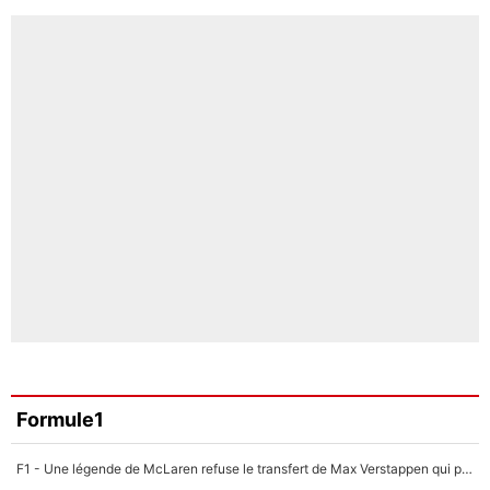
Formule1
F1 - Une légende de McLaren refuse le transfert de Max Verstappen qui pourrait «faire des vagues» et plomber l'ambiance dans l'équipe