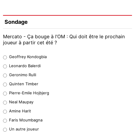
Sondage
Mercato - Ça bouge à l’OM : Qui doit être le prochain
joueur à partir cet été ?
Geoffrey Kondogbia
Geoffrey Kondogbia
38%
Leonardo Balerdi
Leonardo Balerdi
Geronimo Rulli
32%
Quinten Timber
Geronimo Rulli
Pierre-Emile Hojbjerg
5%
Neal Maupay
Quinten Timber
Amine Harit
1%
Faris Moumbagna
Pierre-Emile Hojbjerg
Un autre joueur
9%