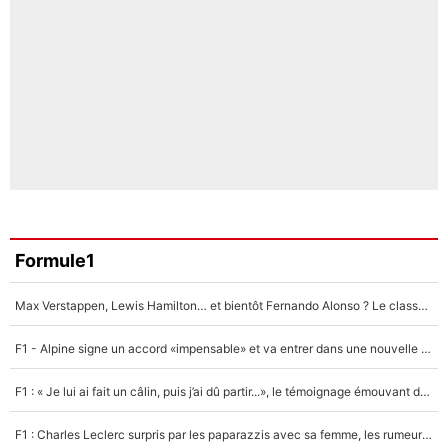
Formule1
Max Verstappen, Lewis Hamilton… et bientôt Fernando Alonso ? Le classement des pilotes les mieux payés en Formule 1 risque de changer !
F1 - Alpine signe un accord «impensable» et va entrer dans une nouvelle dimension : Grande nouvelle pour Pierre Gasly !
F1 : « Je lui ai fait un câlin, puis j’ai dû partir...», le témoignage émouvant de Max Verstappen sur sa fille
F1 : Charles Leclerc surpris par les paparazzis avec sa femme, les rumeurs étaient vraies !