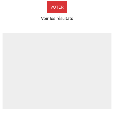
VOTER
Neal Maupay
4%
Voir les résultats
Amine Harit
3%
Faris Moumbagna
4%
Un autre joueur
5%
1630 personnes ont participé aux votes.