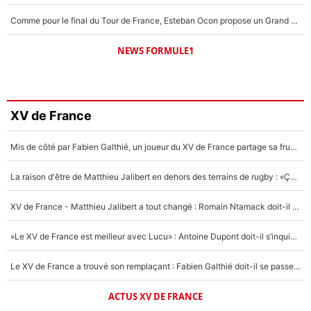
Comme pour le final du Tour de France, Esteban Ocon propose un Grand Prix de Formule 1 à Paris : «Autour de l’Arc de Triomphe, ce serait génial» !
NEWS FORMULE1
XV de France
Mis de côté par Fabien Galthié, un joueur du XV de France partage sa frustration : «ils ne me l’ont pas dit tout de suite»
La raison d'être de Matthieu Jalibert en dehors des terrains de rugby : «Ça m'atteint autant que si tu touches à un membre de ma famille»
XV de France - Matthieu Jalibert a tout changé : Romain Ntamack doit-il s’inquiéter pour sa place à un an de la Coupe du monde ?
«Le XV de France est meilleur avec Lucu» : Antoine Dupont doit-il s’inquiéter pour sa place ?
Le XV de France a trouvé son remplaçant : Fabien Galthié doit-il se passer d'Antoine Dupont ?
ACTUS XV DE FRANCE