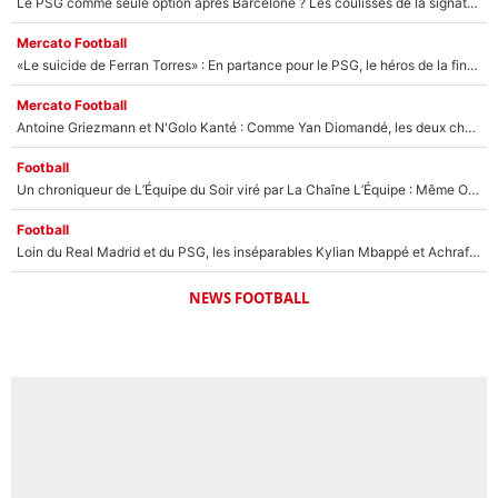
Le PSG comme seule option après Barcelone ? Les coulisses de la signature historique de Lionel Messi sont révélées au grand jour !
Mercato Football
«Le suicide de Ferran Torres» : En partance pour le PSG, le héros de la finale de la Coupe du monde s'attire les foudres de la presse espagnole !
Mercato Football
Antoine Griezmann et N'Golo Kanté : Comme Yan Diomandé, les deux champions du monde ont refusé de signer au PSG !
Football
Un chroniqueur de L’Équipe du Soir viré par La Chaîne L’Équipe : Même Olivier Ménard n’avait pas pu empêcher son départ, «je l’ai appris sur Twitter, je l’ai vécu assez mal»
Football
Loin du Real Madrid et du PSG, les inséparables Kylian Mbappé et Achraf Hakimi changent d'équipe le temps d'une journée !
NEWS FOOTBALL