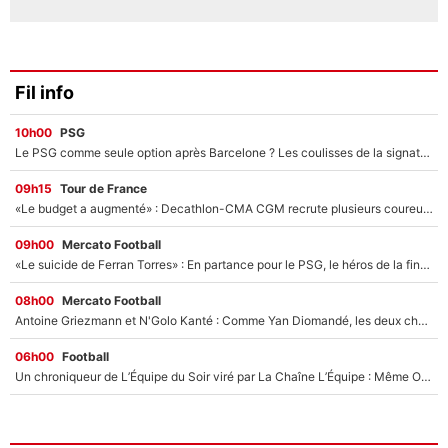
Fil info
10h00
PSG
Le PSG comme seule option après Barcelone ? Les coulisses de la signature historique de Lionel Messi sont révélées au grand jour !
09h15
Tour de France
«Le budget a augmenté» : Decathlon-CMA CGM recrute plusieurs coureurs pour offrir à Paul Seixas une équipe pour gagner le Tour de France 2027
09h00
Mercato Football
«Le suicide de Ferran Torres» : En partance pour le PSG, le héros de la finale de la Coupe du monde s'attire les foudres de la presse espagnole !
08h00
Mercato Football
Antoine Griezmann et N'Golo Kanté : Comme Yan Diomandé, les deux champions du monde ont refusé de signer au PSG !
06h00
Football
Un chroniqueur de L’Équipe du Soir viré par La Chaîne L’Équipe : Même Olivier Ménard n’avait pas pu empêcher son départ, «je l’ai appris sur Twitter, je l’ai vécu assez mal»