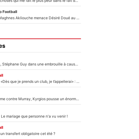
«C’est l'une des choses qui me fait le plus peur dans le fait de devenir maman» : En couple avec Antoine Dupont, Iris Mittenaere s'inquiète déjà pour ses futurs enfants !
 Football
Le transfert de Maghnes Akliouche menace Désiré Doué au PSG : «Je valide à 200%»
es
«Détester à vie», Stéphane Guy dans une embrouille à cause du PSG !
ll
Mercato - OM - «Dès que je prends un club, je t’appellerai» : La promesse de Marcelino au moment de claquer la porte
Victime de racisme contre Murray, Kyrgios pousse un énorme coup de gueule !
 Le mariage que personne n'a vu venir !
ll
n transfert obligatoire cet été ?