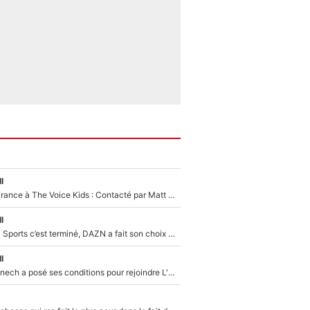
l
De l'équipe de France à The Voice Kids : Contacté par Matt Pokora, Kylian Mbappé a accepté de jouer un rôle inédit sur TF1 !
l
La Liga sur beIN Sports c’est terminé, DAZN a fait son choix pour Benjamin Da Silva et Omar Da Fonseca !
l
Raymond Domenech a posé ses conditions pour rejoindre L'EQUIPE du Soir : Il refuse de faire l'émission avec un autre chroniqueur !