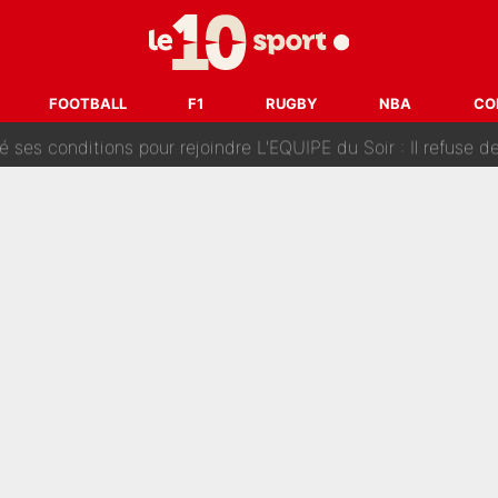
Voice Kids : Contacté par Matt Pokora, Kylian Mbappé a accepté
est terminé, DAZN a fait son choix pour Benjamin Da Silva et
FOOTBALL
F1
RUGBY
NBA
CO
onditions pour rejoindre L'EQUIPE du Soir : Il refuse de faire l'
 plus peur dans le fait de devenir maman» : En couple avec Antoine Dupont, Iris Mitte
kliouche menace Désiré Doué au PSG : «Je valide à 200%»