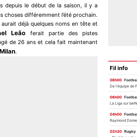
 depuis le début de la saison, il y a
es choses différemment l’été prochain.
ale aurait déjà quelques noms en tête et
ael Leão
ferait partie des pistes
âgé de 26 ans et cela fait maintenant
Milan
.
Fil info
08h00
Footbal
06h00
Footbal
04h00
Footbal
02h30
Rugby