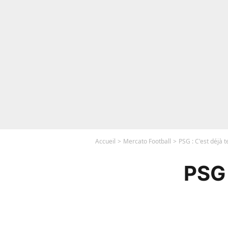
Accueil
Mercato Football
PSG : C'est déjà t
PSG 