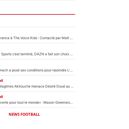
De l'équipe de France à The Voice Kids : Contacté par Matt Pokora, Kylian Mbappé a accepté de jouer un rôle inédit sur TF1 !
La Liga sur beIN Sports c’est terminé, DAZN a fait son choix pour Benjamin Da Silva et Omar Da Fonseca !
Raymond Domenech a posé ses conditions pour rejoindre L'EQUIPE du Soir : Il refuse de faire l'émission avec un autre chroniqueur !
ll
Le transfert de Maghnes Akliouche menace Désiré Doué au PSG : «Je valide à 200%»
ll
«La porte est ouverte pour tout le monde» : Mason Greenwood et Pierre-Emerick Aubameyang ont quitté l'OM, Amine Gouiri balance sur la suite du mercato et sur la réaction du vestiaire !
NEWS FOOTBALL