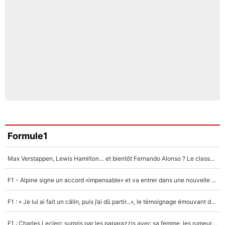
Formule1
Max Verstappen, Lewis Hamilton… et bientôt Fernando Alonso ? Le classement des pilotes les mieux payés en Formule 1 risque de changer !
F1 - Alpine signe un accord «impensable» et va entrer dans une nouvelle dimension : Grande nouvelle pour Pierre Gasly !
F1 : « Je lui ai fait un câlin, puis j’ai dû partir...», le témoignage émouvant de Max Verstappen sur sa fille
F1 : Charles Leclerc surpris par les paparazzis avec sa femme, les rumeurs étaient vraies !