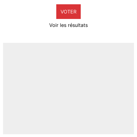
9%
VOTER
Neal Maupay
4%
Voir les résultats
Amine Harit
3%
Faris Moumbagna
4%
Un autre joueur
5%
1664 personnes ont participé aux votes.