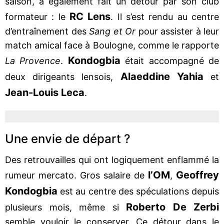
saison, a également fait un détour par son club
RC Lens
formateur : le
. Il s’est rendu au centre
d’entraînement des
Sang et Or
pour assister à leur
match amical face à Boulogne, comme le rapporte
Kondogbia
La Provence
.
était accompagné de
Alaeddine Yahia
deux dirigeants lensois,
et
Jean-Louis Leca
.
Une envie de départ ?
Des retrouvailles qui ont logiquement enflammé la
l’OM
Geoffrey
rumeur mercato. Gros salaire de
,
Kondogbia
est au centre des spéculations depuis
Roberto De Zerbi
plusieurs mois, même si
semble vouloir le conserver. Ce détour dans le