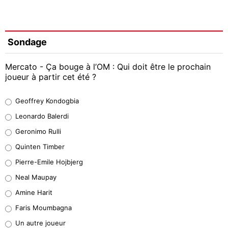
Sondage
Mercato - Ça bouge à l’OM : Qui doit être le prochain
joueur à partir cet été ?
Geoffrey Kondogbia
Geoffrey Kondogbia
38%
Leonardo Balerdi
Leonardo Balerdi
Geronimo Rulli
32%
Quinten Timber
Geronimo Rulli
Pierre-Emile Hojbjerg
5%
Neal Maupay
Quinten Timber
Amine Harit
1%
Faris Moumbagna
Pierre-Emile Hojbjerg
Un autre joueur