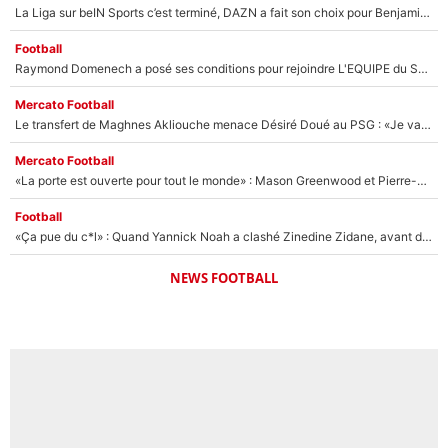
La Liga sur beIN Sports c’est terminé, DAZN a fait son choix pour Benjamin Da Silva et Omar Da Fonseca !
Football
Raymond Domenech a posé ses conditions pour rejoindre L'EQUIPE du Soir : Il refuse de faire l'émission avec un autre chroniqueur !
Mercato Football
Le transfert de Maghnes Akliouche menace Désiré Doué au PSG : «Je valide à 200%»
Mercato Football
«La porte est ouverte pour tout le monde» : Mason Greenwood et Pierre-Emerick Aubameyang ont quitté l'OM, Amine Gouiri balance sur la suite du mercato et sur la réaction du vestiaire !
Football
«Ça pue du c*l» : Quand Yannick Noah a clashé Zinedine Zidane, avant de se faire recadrer par le nouveau sélectionneur de l'équipe de France !
NEWS FOOTBALL