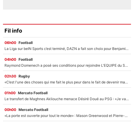
Fil info
06h00
Football
La Liga sur beIN Sports c’est terminé, DAZN a fait son choix pour Benjamin Da Silva et Omar Da Fonseca !
04h00
Football
Raymond Domenech a posé ses conditions pour rejoindre L'EQUIPE du Soir : Il refuse de faire l'émission avec un autre chroniqueur !
02h30
Rugby
«C’est l'une des choses qui me fait le plus peur dans le fait de devenir maman» : En couple avec Antoine Dupont, Iris Mittenaere s'inquiète déjà pour ses futurs enfants !
01h00
Mercato Football
Le transfert de Maghnes Akliouche menace Désiré Doué au PSG : «Je valide à 200%»
00h00
Mercato Football
«La porte est ouverte pour tout le monde» : Mason Greenwood et Pierre-Emerick Aubameyang ont quitté l'OM, Amine Gouiri balance sur la suite du mercato et sur la réaction du vestiaire !