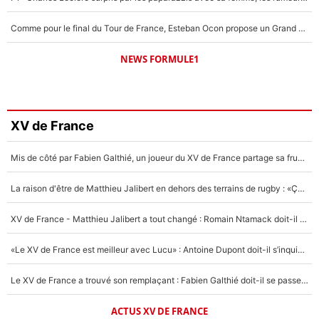
Comme pour le final du Tour de France, Esteban Ocon propose un Grand Prix de Formule 1 à Paris : «Autour de l’Arc de Triomphe, ce serait génial» !
NEWS FORMULE1
XV de France
Mis de côté par Fabien Galthié, un joueur du XV de France partage sa frustration : «ils ne me l’ont pas dit tout de suite»
La raison d'être de Matthieu Jalibert en dehors des terrains de rugby : «Ça m'atteint autant que si tu touches à un membre de ma famille»
XV de France - Matthieu Jalibert a tout changé : Romain Ntamack doit-il s’inquiéter pour sa place à un an de la Coupe du monde ?
«Le XV de France est meilleur avec Lucu» : Antoine Dupont doit-il s’inquiéter pour sa place ?
Le XV de France a trouvé son remplaçant : Fabien Galthié doit-il se passer d'Antoine Dupont ?
ACTUS XV DE FRANCE