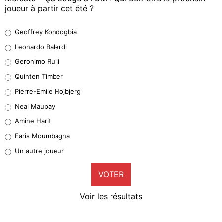
joueur à partir cet été ?
Geoffrey Kondogbia
Geoffrey Kondogbia
38%
Leonardo Balerdi
Leonardo Balerdi
Geronimo Rulli
32%
Quinten Timber
Geronimo Rulli
Pierre-Emile Hojbjerg
5%
Neal Maupay
Quinten Timber
Amine Harit
1%
Faris Moumbagna
Pierre-Emile Hojbjerg
Un autre joueur
9%
VOTER
Neal Maupay
4%
Voir les résultats
Amine Harit
3%