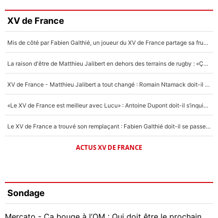
XV de France
Mis de côté par Fabien Galthié, un joueur du XV de France partage sa frustration : «ils ne me l’ont pas dit tout de suite»
La raison d'être de Matthieu Jalibert en dehors des terrains de rugby : «Ça m'atteint autant que si tu touches à un membre de ma famille»
XV de France - Matthieu Jalibert a tout changé : Romain Ntamack doit-il s’inquiéter pour sa place à un an de la Coupe du monde ?
«Le XV de France est meilleur avec Lucu» : Antoine Dupont doit-il s’inquiéter pour sa place ?
Le XV de France a trouvé son remplaçant : Fabien Galthié doit-il se passer d'Antoine Dupont ?
ACTUS XV DE FRANCE
Sondage
Mercato - Ça bouge à l’OM : Qui doit être le prochain