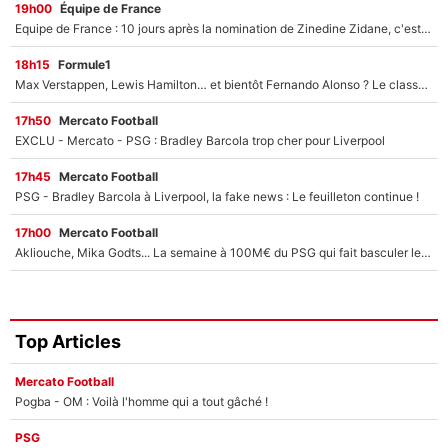
19h00
Équipe de France
Equipe de France : 10 jours après la nomination de Zinedine Zidane, c'est au tour de son fils de prendre un nouveau départ !
18h15
Formule1
Max Verstappen, Lewis Hamilton… et bientôt Fernando Alonso ? Le classement des pilotes les mieux payés en Formule 1 risque de changer !
17h50
Mercato Football
EXCLU - Mercato - PSG : Bradley Barcola trop cher pour Liverpool
17h45
Mercato Football
PSG - Bradley Barcola à Liverpool, la fake news : Le feuilleton continue !
17h00
Mercato Football
Akliouche, Mika Godts... La semaine à 100M€ du PSG qui fait basculer le mercato du PSG !
Top Articles
Mercato Football
Pogba - OM : Voilà l'homme qui a tout gâché !
PSG