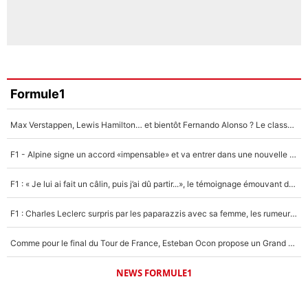
Formule1
Max Verstappen, Lewis Hamilton… et bientôt Fernando Alonso ? Le classement des pilotes les mieux payés en Formule 1 risque de changer !
F1 - Alpine signe un accord «impensable» et va entrer dans une nouvelle dimension : Grande nouvelle pour Pierre Gasly !
F1 : « Je lui ai fait un câlin, puis j’ai dû partir...», le témoignage émouvant de Max Verstappen sur sa fille
F1 : Charles Leclerc surpris par les paparazzis avec sa femme, les rumeurs étaient vraies !
Comme pour le final du Tour de France, Esteban Ocon propose un Grand Prix de Formule 1 à Paris : «Autour de l’Arc de Triomphe, ce serait génial» !
NEWS FORMULE1