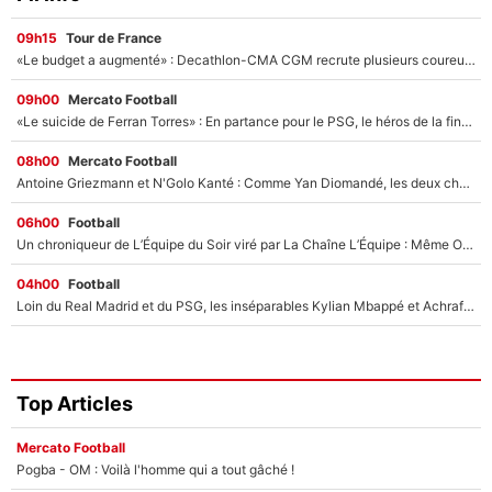
09h15
Tour de France
«Le budget a augmenté» : Decathlon-CMA CGM recrute plusieurs coureurs pour offrir à Paul Seixas une équipe pour gagner le Tour de France 2027
09h00
Mercato Football
«Le suicide de Ferran Torres» : En partance pour le PSG, le héros de la finale de la Coupe du monde s'attire les foudres de la presse espagnole !
08h00
Mercato Football
Antoine Griezmann et N'Golo Kanté : Comme Yan Diomandé, les deux champions du monde ont refusé de signer au PSG !
06h00
Football
Un chroniqueur de L’Équipe du Soir viré par La Chaîne L’Équipe : Même Olivier Ménard n’avait pas pu empêcher son départ, «je l’ai appris sur Twitter, je l’ai vécu assez mal»
04h00
Football
Loin du Real Madrid et du PSG, les inséparables Kylian Mbappé et Achraf Hakimi changent d'équipe le temps d'une journée !
Top Articles
Mercato Football
Pogba - OM : Voilà l'homme qui a tout gâché !