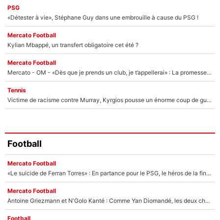
PSG
«Détester à vie», Stéphane Guy dans une embrouille à cause du PSG !
Mercato Football
Kylian Mbappé, un transfert obligatoire cet été ?
Mercato Football
Mercato - OM - «Dès que je prends un club, je t’appellerai» : La promesse de Marcelino au moment de claquer la porte
Tennis
Victime de racisme contre Murray, Kyrgios pousse un énorme coup de gueule !
Football
Mercato Football
«Le suicide de Ferran Torres» : En partance pour le PSG, le héros de la finale de la Coupe du monde s'attire les foudres de la presse espagnole !
Mercato Football
Antoine Griezmann et N'Golo Kanté : Comme Yan Diomandé, les deux champions du monde ont refusé de signer au PSG !
Football