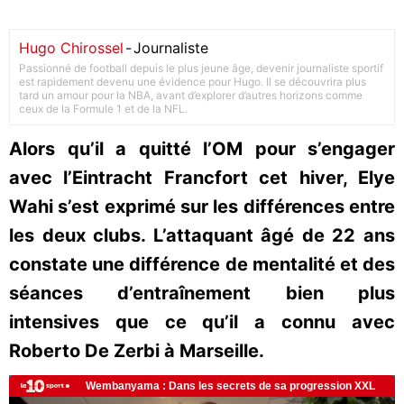
Hugo Chirossel
-
Journaliste
Passionné de football depuis le plus jeune âge, devenir journaliste sportif
est rapidement devenu une évidence pour Hugo. Il se découvrira plus
tard un amour pour la NBA, avant d’explorer d’autres horizons comme
ceux de la Formule 1 et de la NFL.
Alors qu’il a quitté l’OM pour s’engager
avec l’Eintracht Francfort cet hiver, Elye
Wahi s’est exprimé sur les différences entre
les deux clubs. L’attaquant âgé de 22 ans
constate une différence de mentalité et des
séances d’entraînement bien plus
intensives que ce qu’il a connu avec
Roberto De Zerbi à Marseille.