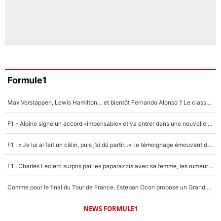
Formule1
Max Verstappen, Lewis Hamilton… et bientôt Fernando Alonso ? Le classement des pilotes les mieux payés en Formule 1 risque de changer !
F1 - Alpine signe un accord «impensable» et va entrer dans une nouvelle dimension : Grande nouvelle pour Pierre Gasly !
F1 : « Je lui ai fait un câlin, puis j’ai dû partir...», le témoignage émouvant de Max Verstappen sur sa fille
F1 : Charles Leclerc surpris par les paparazzis avec sa femme, les rumeurs étaient vraies !
Comme pour le final du Tour de France, Esteban Ocon propose un Grand Prix de Formule 1 à Paris : «Autour de l’Arc de Triomphe, ce serait génial» !
NEWS FORMULE1