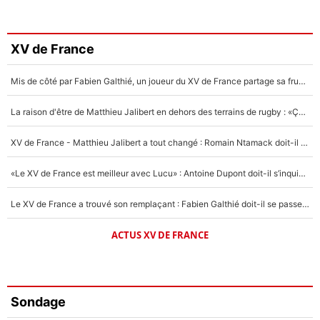
XV de France
Mis de côté par Fabien Galthié, un joueur du XV de France partage sa frustration : «ils ne me l’ont pas dit tout de suite»
La raison d'être de Matthieu Jalibert en dehors des terrains de rugby : «Ça m'atteint autant que si tu touches à un membre de ma famille»
XV de France - Matthieu Jalibert a tout changé : Romain Ntamack doit-il s’inquiéter pour sa place à un an de la Coupe du monde ?
«Le XV de France est meilleur avec Lucu» : Antoine Dupont doit-il s’inquiéter pour sa place ?
Le XV de France a trouvé son remplaçant : Fabien Galthié doit-il se passer d'Antoine Dupont ?
ACTUS XV DE FRANCE
Sondage