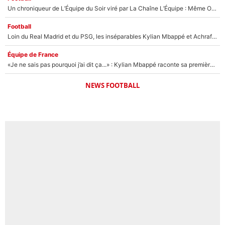
Un chroniqueur de L’Équipe du Soir viré par La Chaîne L’Équipe : Même Olivier Ménard n’avait pas pu empêcher son départ, «je l’ai appris sur Twitter, je l’ai vécu assez mal»
Football
Loin du Real Madrid et du PSG, les inséparables Kylian Mbappé et Achraf Hakimi changent d'équipe le temps d'une journée !
Équipe de France
«Je ne sais pas pourquoi j’ai dit ça...» : Kylian Mbappé raconte sa première rencontre avec Zinédine Zidane (et c’est très drôle)
NEWS FOOTBALL