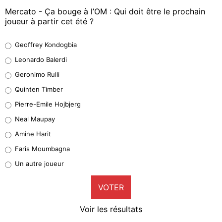
Mercato - Ça bouge à l’OM : Qui doit être le prochain
joueur à partir cet été ?
Geoffrey Kondogbia
Geoffrey Kondogbia
38%
Leonardo Balerdi
Leonardo Balerdi
Geronimo Rulli
32%
Quinten Timber
Geronimo Rulli
Pierre-Emile Hojbjerg
5%
Neal Maupay
Quinten Timber
Amine Harit
1%
Faris Moumbagna
Pierre-Emile Hojbjerg
Un autre joueur
9%
VOTER
Neal Maupay
4%
Voir les résultats
Amine Harit