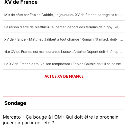
XV de France
Mis de côté par Fabien Galthié, un joueur du XV de France partage sa frustration : «ils ne me l’ont pas dit tout de suite»
La raison d'être de Matthieu Jalibert en dehors des terrains de rugby : «Ça m'atteint autant que si tu touches à un membre de ma famille»
XV de France - Matthieu Jalibert a tout changé : Romain Ntamack doit-il s’inquiéter pour sa place à un an de la Coupe du monde ?
«Le XV de France est meilleur avec Lucu» : Antoine Dupont doit-il s’inquiéter pour sa place ?
Le XV de France a trouvé son remplaçant : Fabien Galthié doit-il se passer d'Antoine Dupont ?
ACTUS XV DE FRANCE
Sondage
Mercato - Ça bouge à l’OM : Qui doit être le prochain
joueur à partir cet été ?