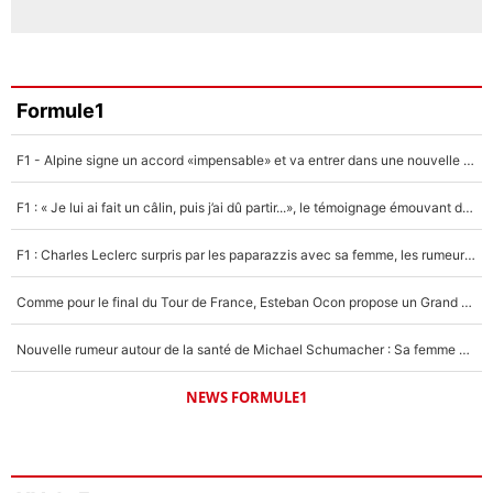
Formule1
F1 - Alpine signe un accord «impensable» et va entrer dans une nouvelle dimension : Grande nouvelle pour Pierre Gasly !
F1 : « Je lui ai fait un câlin, puis j’ai dû partir...», le témoignage émouvant de Max Verstappen sur sa fille
F1 : Charles Leclerc surpris par les paparazzis avec sa femme, les rumeurs étaient vraies !
Comme pour le final du Tour de France, Esteban Ocon propose un Grand Prix de Formule 1 à Paris : «Autour de l’Arc de Triomphe, ce serait génial» !
Nouvelle rumeur autour de la santé de Michael Schumacher : Sa femme Corinna sort du silence
NEWS FORMULE1