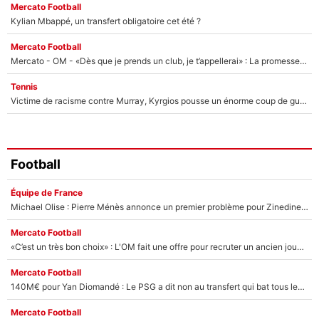
Mercato Football
Kylian Mbappé, un transfert obligatoire cet été ?
Mercato Football
Mercato - OM - «Dès que je prends un club, je t’appellerai» : La promesse de Marcelino au moment de claquer la porte
Tennis
Victime de racisme contre Murray, Kyrgios pousse un énorme coup de gueule !
Football
Équipe de France
Michael Olise : Pierre Ménès annonce un premier problème pour Zinedine Zidane en équipe de France
Mercato Football
«C’est un très bon choix» : L'OM fait une offre pour recruter un ancien joueur du PSG... et c'est validé dans l'After Foot !
Mercato Football
140M€ pour Yan Diomandé : Le PSG a dit non au transfert qui bat tous les records sur le mercato
Mercato Football