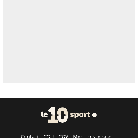
5%
Un autre joueur
5%
1542 personnes ont participé aux votes.
Contact
CGU
CGV
Mentions légales