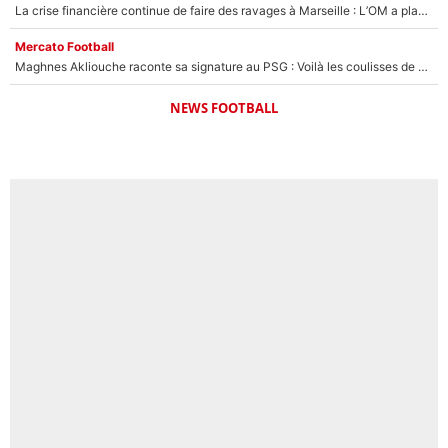
La crise financière continue de faire des ravages à Marseille : L’OM a placé 12 joueurs sur le marché des transferts… et ça pourrait lui rapporter près de 100M€ !
Mercato Football
Maghnes Akliouche raconte sa signature au PSG : Voilà les coulisses de son transfert de rêve à 50M€
NEWS FOOTBALL