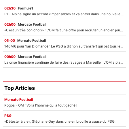
02h30
Formule1
F1 - Alpine signe un accord «impensable» et va entrer dans une nouvelle dimension : Grande nouvelle pour Pierre Gasly !
02h00
Mercato Football
«C’est un très bon choix» : L'OM fait une offre pour recruter un ancien joueur du PSG... et c'est validé dans l'After Foot !
01h00
Mercato Football
140M€ pour Yan Diomandé : Le PSG a dit non au transfert qui bat tous les records sur le mercato
00h00
Mercato Football
La crise financière continue de faire des ravages à Marseille : L’OM a placé 12 joueurs sur le marché des transferts… et ça pourrait lui rapporter près de 100M€ !
Top Articles
Mercato Football
Pogba - OM : Voilà l'homme qui a tout gâché !
PSG
«Détester à vie», Stéphane Guy dans une embrouille à cause du PSG !