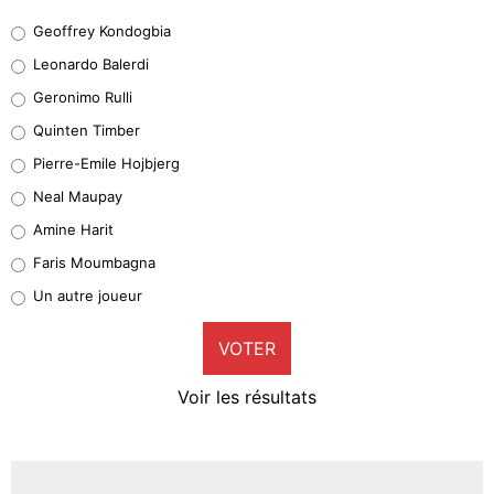
Geoffrey Kondogbia
Geoffrey Kondogbia
38%
Leonardo Balerdi
Leonardo Balerdi
Geronimo Rulli
32%
Quinten Timber
Geronimo Rulli
Pierre-Emile Hojbjerg
5%
Neal Maupay
Quinten Timber
Amine Harit
1%
Faris Moumbagna
Pierre-Emile Hojbjerg
Un autre joueur
9%
VOTER
Neal Maupay
4%
Voir les résultats
Amine Harit
3%
Faris Moumbagna