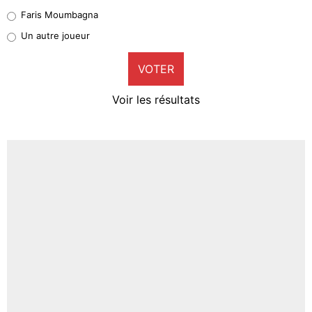
1%
Faris Moumbagna
Pierre-Emile Hojbjerg
Un autre joueur
9%
VOTER
Neal Maupay
4%
Voir les résultats
Amine Harit
3%
Faris Moumbagna
5%
Un autre joueur
5%
1551 personnes ont participé aux votes.