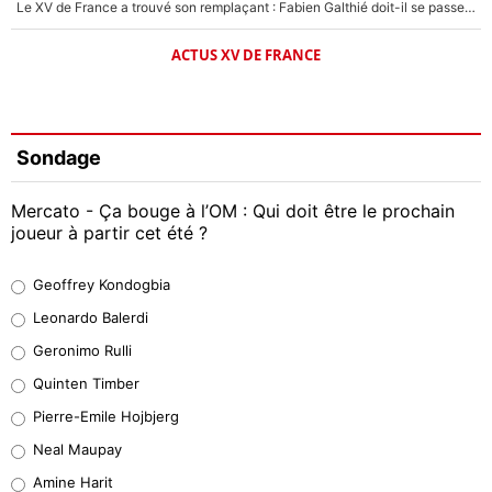
Le XV de France a trouvé son remplaçant : Fabien Galthié doit-il se passer d'Antoine Dupont ?
ACTUS XV DE FRANCE
Sondage
Mercato - Ça bouge à l’OM : Qui doit être le prochain
joueur à partir cet été ?
Geoffrey Kondogbia
Geoffrey Kondogbia
38%
Leonardo Balerdi
Leonardo Balerdi
Geronimo Rulli
32%
Quinten Timber
Geronimo Rulli
Pierre-Emile Hojbjerg
5%
Neal Maupay
Quinten Timber
Amine Harit