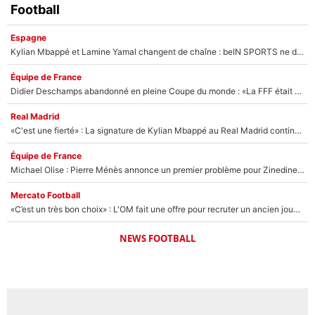
Football
Espagne
Kylian Mbappé et Lamine Yamal changent de chaîne : beIN SPORTS ne digère pas cette décision historique et prédit un fiasco pour la Liga
Équipe de France
Didier Deschamps abandonné en pleine Coupe du monde : «La FFF était déjà passée à Zinedine Zidane»
Real Madrid
«C'est une fierté» : La signature de Kylian Mbappé au Real Madrid continue de régaler l'Espagne
Équipe de France
Michael Olise : Pierre Ménès annonce un premier problème pour Zinedine Zidane en équipe de France
Mercato Football
«C’est un très bon choix» : L'OM fait une offre pour recruter un ancien joueur du PSG... et c'est validé dans l'After Foot !
NEWS FOOTBALL