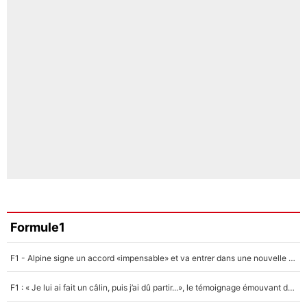
Formule1
F1 - Alpine signe un accord «impensable» et va entrer dans une nouvelle dimension : Grande nouvelle pour Pierre Gasly !
F1 : « Je lui ai fait un câlin, puis j’ai dû partir...», le témoignage émouvant de Max Verstappen sur sa fille