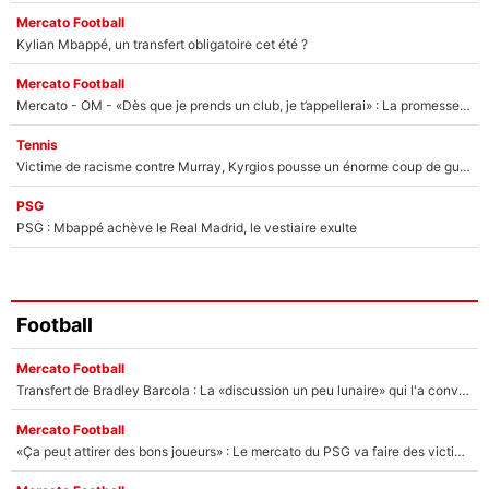
Mercato Football
Kylian Mbappé, un transfert obligatoire cet été ?
Mercato Football
Mercato - OM - «Dès que je prends un club, je t’appellerai» : La promesse de Marcelino au moment de claquer la porte
Tennis
Victime de racisme contre Murray, Kyrgios pousse un énorme coup de gueule !
PSG
PSG : Mbappé achève le Real Madrid, le vestiaire exulte
Football
Mercato Football
Transfert de Bradley Barcola : La «discussion un peu lunaire» qui l'a convaincu de quitter le PSG, son entourage est pointé du doigt
Mercato Football
«Ça peut attirer des bons joueurs» : Le mercato du PSG va faire des victimes dans l'effectif de Luis Enrique ?