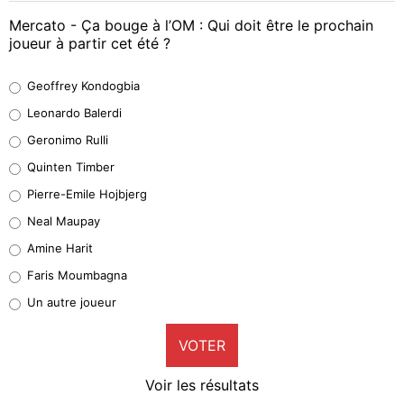
Mercato - Ça bouge à l’OM : Qui doit être le prochain
joueur à partir cet été ?
Geoffrey Kondogbia
Geoffrey Kondogbia
38%
Leonardo Balerdi
Leonardo Balerdi
Geronimo Rulli
32%
Quinten Timber
Geronimo Rulli
Pierre-Emile Hojbjerg
4%
Neal Maupay
Quinten Timber
Amine Harit
1%
Faris Moumbagna
Pierre-Emile Hojbjerg
Un autre joueur
9%
VOTER
Neal Maupay
4%
Voir les résultats
Amine Harit