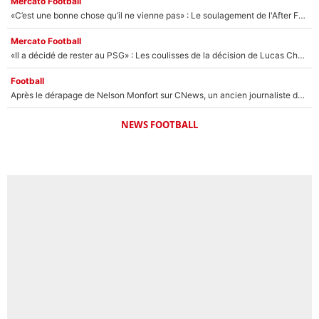
Mercato Football
«C’est une bonne chose qu’il ne vienne pas» : Le soulagement de l'After Foot après le transfert avorté de Yan Diomandé au PSG
Mercato Football
«Il a décidé de rester au PSG» : Les coulisses de la décision de Lucas Chevalier pour son transfert
Football
Après le dérapage de Nelson Monfort sur CNews, un ancien journaliste de France Télévisions relance la polémique sur les incendies en Gironde
NEWS FOOTBALL