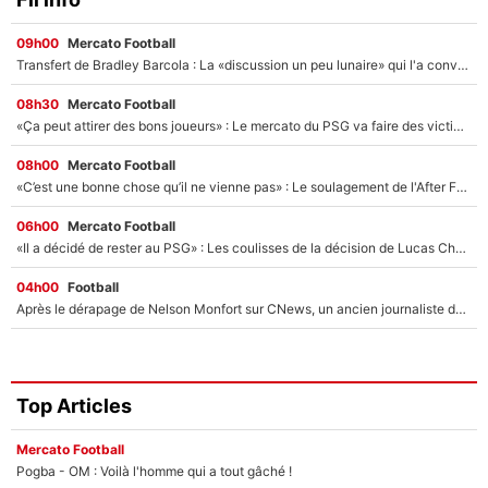
09h00
Mercato Football
Transfert de Bradley Barcola : La «discussion un peu lunaire» qui l'a convaincu de quitter le PSG, son entourage est pointé du doigt
08h30
Mercato Football
«Ça peut attirer des bons joueurs» : Le mercato du PSG va faire des victimes dans l'effectif de Luis Enrique ?
08h00
Mercato Football
«C’est une bonne chose qu’il ne vienne pas» : Le soulagement de l'After Foot après le transfert avorté de Yan Diomandé au PSG
06h00
Mercato Football
«Il a décidé de rester au PSG» : Les coulisses de la décision de Lucas Chevalier pour son transfert
04h00
Football
Après le dérapage de Nelson Monfort sur CNews, un ancien journaliste de France Télévisions relance la polémique sur les incendies en Gironde
Top Articles
Mercato Football
Pogba - OM : Voilà l'homme qui a tout gâché !