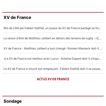
XV de France
Mis de côté par Fabien Galthié, un joueur du XV de France partage sa frustration : «ils ne me l’ont pas dit tout de suite»
La raison d'être de Matthieu Jalibert en dehors des terrains de rugby : «Ça m'atteint autant que si tu touches à un membre de ma famille»
XV de France - Matthieu Jalibert a tout changé : Romain Ntamack doit-il s’inquiéter pour sa place à un an de la Coupe du monde ?
«Le XV de France est meilleur avec Lucu» : Antoine Dupont doit-il s’inquiéter pour sa place ?
Le XV de France a trouvé son remplaçant : Fabien Galthié doit-il se passer d'Antoine Dupont ?
ACTUS XV DE FRANCE
Sondage