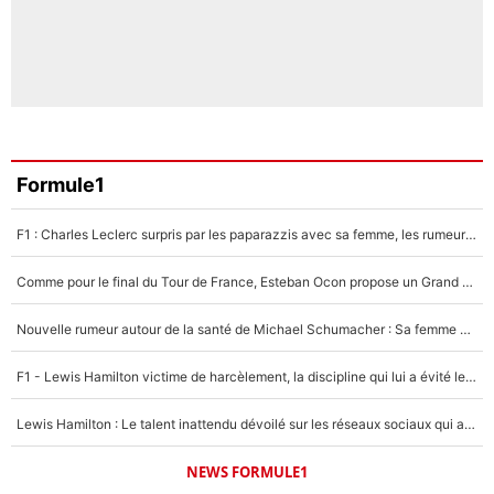
Formule1
F1 : Charles Leclerc surpris par les paparazzis avec sa femme, les rumeurs étaient vraies !
Comme pour le final du Tour de France, Esteban Ocon propose un Grand Prix de Formule 1 à Paris : «Autour de l’Arc de Triomphe, ce serait génial» !
Nouvelle rumeur autour de la santé de Michael Schumacher : Sa femme Corinna sort du silence
F1 - Lewis Hamilton victime de harcèlement, la discipline qui lui a évité le pire : «J'aurais probablement mal tourné»
Lewis Hamilton : Le talent inattendu dévoilé sur les réseaux sociaux qui a impressionné Kim Kardashian pendant leurs vacances en amoureux !
NEWS FORMULE1