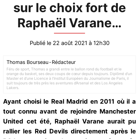
sur le choix fort de
Raphaël Varane…
Publié le 22 août 2021 à 12h30
Thomas Bourseau
-
Rédacteur
Féru de sport, Thomas a grandi entre le ballon rond du football et le
orange du basket, ses deux coups de cœur depuis toujours. Diplômé d’un
Master et d’une Licence à l’Institut Européen du Journalisme de Paris, il
suit toujours de très près les aventures d’Arsenal et des Los Angeles
Lakers.
Ayant choisi le Real Madrid en 2011 où il a
tout connu avant de rejoindre Manchester
United cet été, Raphaël Varane aurait pu
rallier les Red Devils directement après le