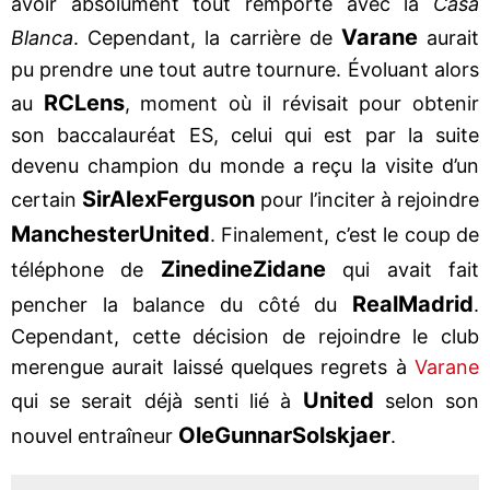
avoir absolument tout remporté avec la
Casa
Varane
Blanca
. Cependant, la carrière de
aurait
pu prendre une tout autre tournure. Évoluant alors
RC
Lens
au
, moment où il révisait pour obtenir
son baccalauréat ES, celui qui est par la suite
devenu champion du monde a reçu la visite d’un
Sir
Alex
Ferguson
certain
pour l’inciter à rejoindre
Manchester
United
. Finalement, c’est le coup de
Zinedine
Zidane
téléphone de
qui avait fait
Real
Madrid
pencher la balance du côté du
.
Cependant, cette décision de rejoindre le club
merengue aurait laissé quelques regrets à
Varane
United
qui se serait déjà senti lié à
selon son
Ole
Gunnar
Solskjaer
nouvel entraîneur
.