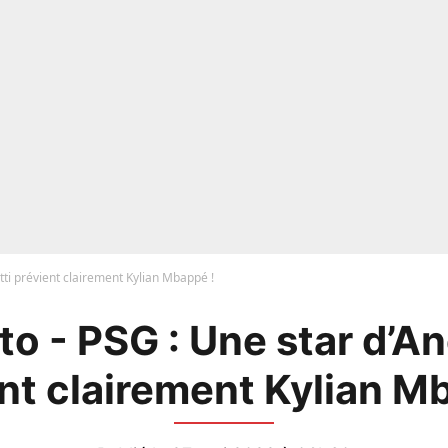
tti prévient clairement Kylian Mbappé !
o - PSG : Une star d’An
nt clairement Kylian M