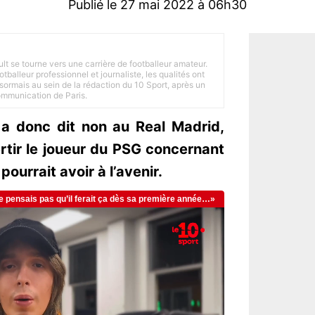
Publié le 27 mai 2022 à 06h30
ult se tourne vers une carrière de footballeur amateur.
balleur professionnel et journaliste, les qualités ont
ésormais au sein de la rédaction du 10 Sport, après un
Communication de Paris.
a donc dit non au Real Madrid,
rtir le joueur du PSG concernant
pourrait avoir à l’avenir.