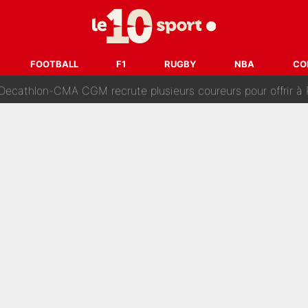
 Comme Jean-Jacques Goldman et Mylène Farmer, le nouveau sélectionneur de l'équipe 
ès Barcelone ? Les coulisses de la signature historique de Lionel 
FOOTBALL
F1
RUGBY
NBA
CO
on-CMA CGM recrute plusieurs coureurs pour offrir à Paul Seixas une équ
n partance pour le PSG, le héros de la finale de la Coupe du monde s'atti
lo Kanté : Comme Yan Diomandé, les deux champions du mon