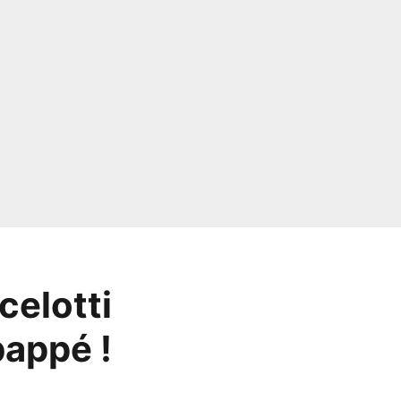
celotti
bappé !