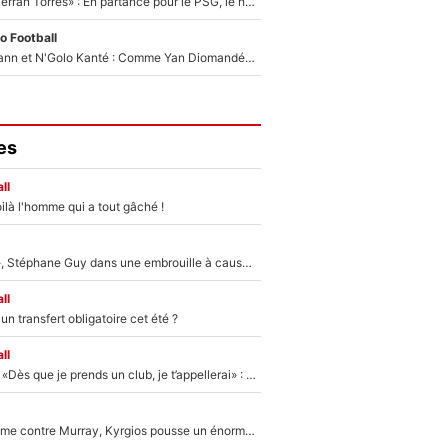
«Le suicide de Ferran Torres» : En partance pour le PSG, le héros de la finale de la Coupe du monde s'attire les foudres de la presse espagnole !
o Football
Antoine Griezmann et N'Golo Kanté : Comme Yan Diomandé, les deux champions du monde ont refusé de signer au PSG !
es
ll
ilà l'homme qui a tout gâché !
«Détester à vie», Stéphane Guy dans une embrouille à cause du PSG !
ll
n transfert obligatoire cet été ?
ll
Mercato - OM - «Dès que je prends un club, je t’appellerai» : La promesse de Marcelino au moment de claquer la porte
Victime de racisme contre Murray, Kyrgios pousse un énorme coup de gueule !