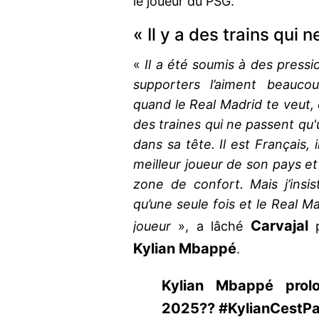
le joueur du PSG.
« Il y a des trains qui 
«
Il a été soumis à des pressio
supporters l’aiment beaucou
quand le Real Madrid te veut, c’
des traines qui ne passent qu'un
dans sa tête. Il est Français, i
meilleur joueur de son pays et 
zone de confort. Mais j’insis
qu’une seule fois et le Real M
Carvajal
joueur
», a lâché
p
Kylian Mbappé
.
Kylian Mbappé prolo
2025?? #KylianCestPa