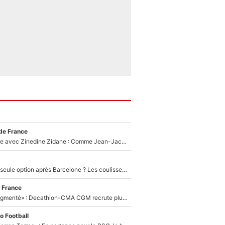
de France
Un documentaire avec Zinedine Zidane : Comme Jean-Jacques Goldman et Mylène Farmer, le nouveau sélectionneur de l'équipe de France a recalé une journaliste très connue
Le PSG comme seule option après Barcelone ? Les coulisses de la signature historique de Lionel Messi sont révélées au grand jour !
 France
«Le budget a augmenté» : Decathlon-CMA CGM recrute plusieurs coureurs pour offrir à Paul Seixas une équipe pour gagner le Tour de France 2027
o Football