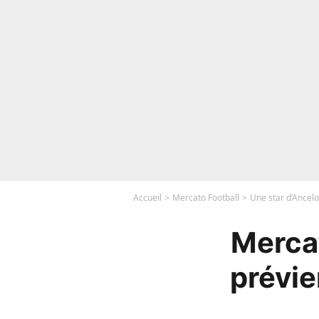
Accueil
Mercato Football
Une star d’Ancelo
Mercat
prévie