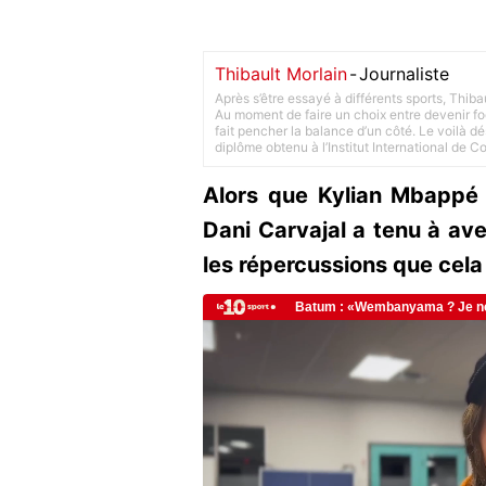
Thibault Morlain
-
Journaliste
Après s’être essayé à différents sports, Thiba
Au moment de faire un choix entre devenir foot
fait pencher la balance d’un côté. Le voilà d
diplôme obtenu à l’Institut International de 
Alors que Kylian Mbappé 
Dani Carvajal a tenu à ave
les répercussions que cela 