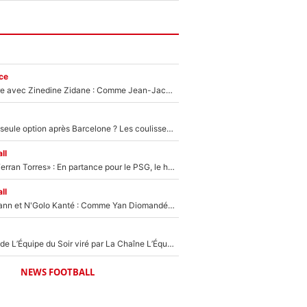
ce
Un documentaire avec Zinedine Zidane : Comme Jean-Jacques Goldman et Mylène Farmer, le nouveau sélectionneur de l'équipe de France a recalé une journaliste très connue
Le PSG comme seule option après Barcelone ? Les coulisses de la signature historique de Lionel Messi sont révélées au grand jour !
ll
«Le suicide de Ferran Torres» : En partance pour le PSG, le héros de la finale de la Coupe du monde s'attire les foudres de la presse espagnole !
ll
Antoine Griezmann et N'Golo Kanté : Comme Yan Diomandé, les deux champions du monde ont refusé de signer au PSG !
Un chroniqueur de L’Équipe du Soir viré par La Chaîne L’Équipe : Même Olivier Ménard n’avait pas pu empêcher son départ, «je l’ai appris sur Twitter, je l’ai vécu assez mal»
NEWS FOOTBALL