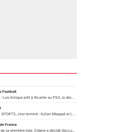
 Football
Bradley Barcola : Luis Enrique prêt à l’écarter au PSG, la décision qui va accélérer son transfert à Liverpool ?
l
La Liga sur beIN SPORTS, c’est terminé : Kylian Mbappé et Lamine Yamal changent de chaîne, «le moment était venu d'ouvrir un nouveau chapitre»
 de France
Avant l’annonce de sa première liste, Zidane a décidé d’accueillir une nouvelle tête en équipe de France