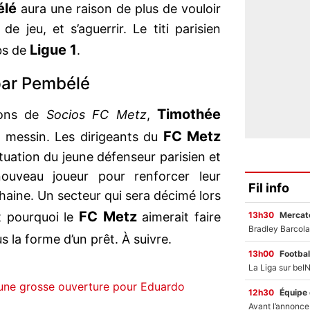
élé
aura une raison de plus de vouloir
e jeu, et s’aguerrir. Le titi parisien
Ligue 1
ubs de
.
par Pembélé
Timothée
tions de
Socios FC Metz
,
FC Metz
b messin. Les dirigeants du
ituation du jeune défenseur parisien et
nouveau joueur pour renforcer leur
Fil info
haine. Un secteur qui sera décimé lors
FC Metz
13h30
Mercato
st pourquoi le
aimerait faire
s la forme d’un prêt. À suivre.
13h00
Footbal
une grosse ouverture pour Eduardo
12h30
Équipe