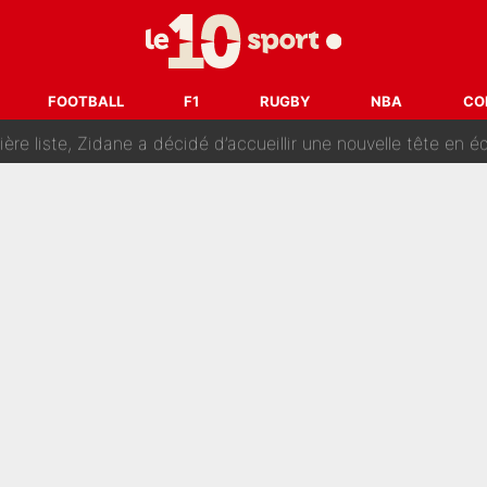
ue prêt à l’écarter au PSG, la décision qui va accélérer son tr
erminé : Kylian Mbappé et Lamine Yamal changent de chaîne, «le moment é
FOOTBALL
F1
RUGBY
NBA
CO
ère liste, Zidane a décidé d’accueillir une nouvelle tête en 
cius Jr, la surprise qui n'en est pas une...
oria : Les coulisses d’un divorce coûteux qui ruine l’OM à p