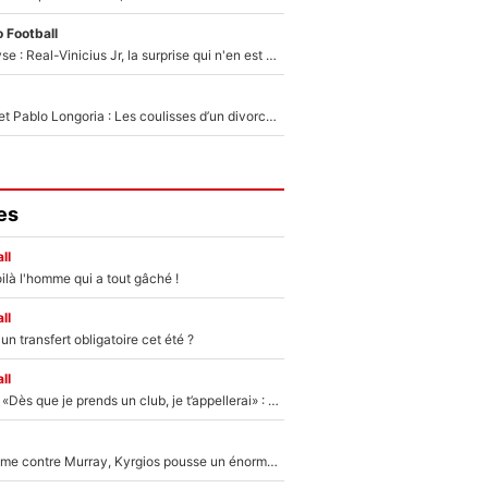
 Football
Mercato - Analyse : Real-Vinicius Jr, la surprise qui n'en est pas une...
Frank McCourt et Pablo Longoria : Les coulisses d’un divorce coûteux qui ruine l’OM à petit feu…
es
ll
ilà l'homme qui a tout gâché !
ll
n transfert obligatoire cet été ?
ll
Mercato - OM - «Dès que je prends un club, je t’appellerai» : La promesse de Marcelino au moment de claquer la porte
Victime de racisme contre Murray, Kyrgios pousse un énorme coup de gueule !