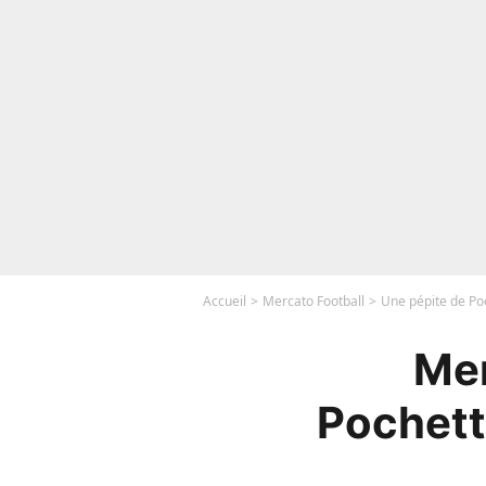
Accueil
Mercato Football
Une pépite de Poc
Mer
Pochetti