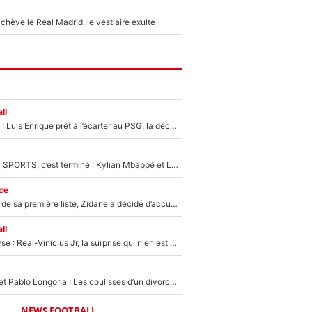
hève le Real Madrid, le vestiaire exulte
ll
Bradley Barcola : Luis Enrique prêt à l’écarter au PSG, la décision qui va accélérer son transfert à Liverpool ?
La Liga sur beIN SPORTS, c’est terminé : Kylian Mbappé et Lamine Yamal changent de chaîne, «le moment était venu d'ouvrir un nouveau chapitre»
ce
Avant l’annonce de sa première liste, Zidane a décidé d’accueillir une nouvelle tête en équipe de France
ll
Mercato - Analyse : Real-Vinicius Jr, la surprise qui n'en est pas une...
Frank McCourt et Pablo Longoria : Les coulisses d’un divorce coûteux qui ruine l’OM à petit feu…
NEWS FOOTBALL