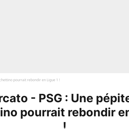
hettino pourrait rebondir en Ligue 1 !
cato - PSG : Une pépit
no pourrait rebondir e
!