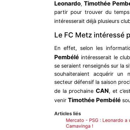
Leonardo
Timothée Pemb
,
partir pour trouver du temps d
intéresserait déjà plusieurs cl
Le FC Metz intéressé 
En effet, selon les informa
Pembélé
intéresserait le clu
se seraient renseignés sur la s
souhaiteraient acquérir un 
secteur défensif la saison proc
CAN
de la prochaine
, et c’e
Timothée Pembélé
venir
sou
Articles liés
Mercato - PSG : Leonardo a 
Camavinga !