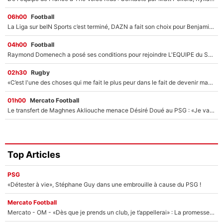
06h00
Football
La Liga sur beIN Sports c’est terminé, DAZN a fait son choix pour Benjamin Da Silva et Omar Da Fonseca !
04h00
Football
Raymond Domenech a posé ses conditions pour rejoindre L'EQUIPE du Soir : Il refuse de faire l'émission avec un autre chroniqueur !
02h30
Rugby
«C’est l'une des choses qui me fait le plus peur dans le fait de devenir maman» : En couple avec Antoine Dupont, Iris Mittenaere s'inquiète déjà pour ses futurs enfants !
01h00
Mercato Football
Le transfert de Maghnes Akliouche menace Désiré Doué au PSG : «Je valide à 200%»
Top Articles
PSG
«Détester à vie», Stéphane Guy dans une embrouille à cause du PSG !
Mercato Football
Mercato - OM - «Dès que je prends un club, je t’appellerai» : La promesse de Marcelino au moment de claquer la porte