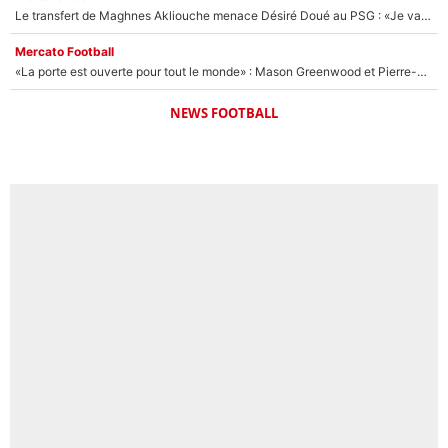
Le transfert de Maghnes Akliouche menace Désiré Doué au PSG : «Je valide à 200%»
Mercato Football
«La porte est ouverte pour tout le monde» : Mason Greenwood et Pierre-Emerick Aubameyang ont quitté l'OM, Amine Gouiri balance sur la suite du mercato et sur la réaction du vestiaire !
NEWS FOOTBALL