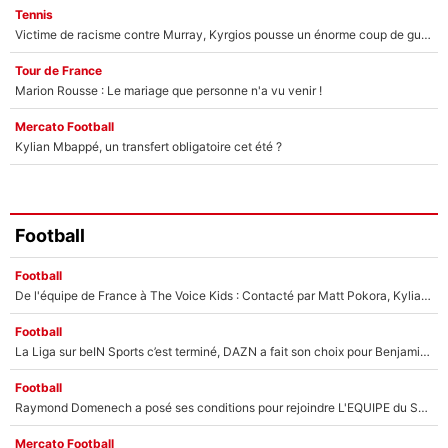
Tennis
Victime de racisme contre Murray, Kyrgios pousse un énorme coup de gueule !
Tour de France
Marion Rousse : Le mariage que personne n'a vu venir !
Mercato Football
Kylian Mbappé, un transfert obligatoire cet été ?
Football
Football
De l'équipe de France à The Voice Kids : Contacté par Matt Pokora, Kylian Mbappé a accepté de jouer un rôle inédit sur TF1 !
Football
La Liga sur beIN Sports c’est terminé, DAZN a fait son choix pour Benjamin Da Silva et Omar Da Fonseca !
Football
Raymond Domenech a posé ses conditions pour rejoindre L'EQUIPE du Soir : Il refuse de faire l'émission avec un autre chroniqueur !
Mercato Football