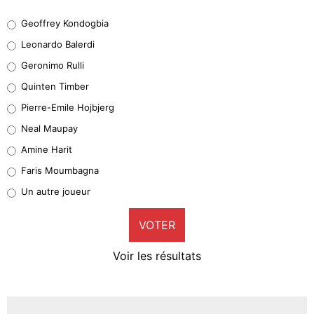
Geoffrey Kondogbia
Geoffrey Kondogbia
38%
Leonardo Balerdi
Leonardo Balerdi
Geronimo Rulli
32%
Quinten Timber
Geronimo Rulli
Pierre-Emile Hojbjerg
5%
Neal Maupay
Quinten Timber
Amine Harit
1%
Faris Moumbagna
Pierre-Emile Hojbjerg
Un autre joueur
9%
VOTER
Neal Maupay
4%
Voir les résultats
Amine Harit
3%
Faris Moumbagna