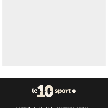
4%
Un autre joueur
5%
1666 personnes ont participé aux votes.