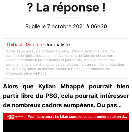
? La réponse !
Publié le 7 octobre 2021 à 06h30
Thibault Morlain
-
Journaliste
Après s’être essayé à différents sports, Thibault se tourne vers une
carrière de footballeur amateur. Au moment de faire un choix entre
devenir footballeur professionnel et journaliste, les qualités ont fait
pencher la balance d’un côté. Le voilà désormais au sein de la rédaction
du 10 Sport, après un diplôme obtenu à l’Institut International de
Communication de Paris.
Alors que Kylian Mbappé pourrait bien
partir libre du PSG, cela pourrait intéresser
de nombreux cadors européens. Ou pas…