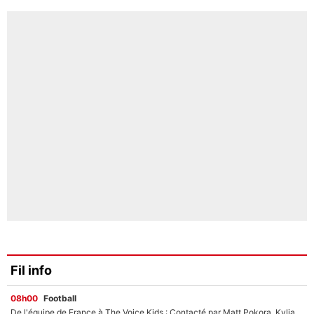
Fil info
08h00
Football
De l'équipe de France à The Voice Kids : Contacté par Matt Pokora, Kylian Mbappé a accepté de jouer un rôle inédit sur TF1 !