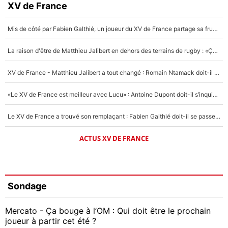
XV de France
Mis de côté par Fabien Galthié, un joueur du XV de France partage sa frustration : «ils ne me l’ont pas dit tout de suite»
La raison d'être de Matthieu Jalibert en dehors des terrains de rugby : «Ça m'atteint autant que si tu touches à un membre de ma famille»
XV de France - Matthieu Jalibert a tout changé : Romain Ntamack doit-il s’inquiéter pour sa place à un an de la Coupe du monde ?
«Le XV de France est meilleur avec Lucu» : Antoine Dupont doit-il s’inquiéter pour sa place ?
Le XV de France a trouvé son remplaçant : Fabien Galthié doit-il se passer d'Antoine Dupont ?
ACTUS XV DE FRANCE
Sondage
Mercato - Ça bouge à l’OM : Qui doit être le prochain
joueur à partir cet été ?