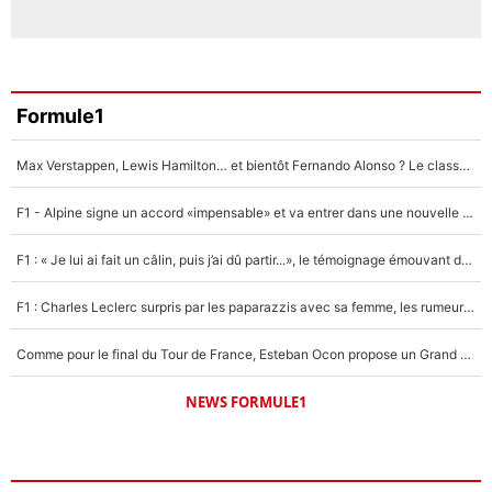
Formule1
Max Verstappen, Lewis Hamilton… et bientôt Fernando Alonso ? Le classement des pilotes les mieux payés en Formule 1 risque de changer !
F1 - Alpine signe un accord «impensable» et va entrer dans une nouvelle dimension : Grande nouvelle pour Pierre Gasly !
F1 : « Je lui ai fait un câlin, puis j’ai dû partir...», le témoignage émouvant de Max Verstappen sur sa fille
F1 : Charles Leclerc surpris par les paparazzis avec sa femme, les rumeurs étaient vraies !
Comme pour le final du Tour de France, Esteban Ocon propose un Grand Prix de Formule 1 à Paris : «Autour de l’Arc de Triomphe, ce serait génial» !
NEWS FORMULE1