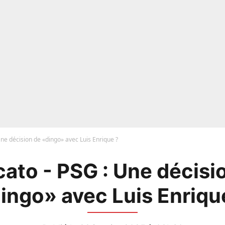
ne décision de «dingo» avec Luis Enrique ?
ato - PSG : Une décisi
ingo» avec Luis Enriqu