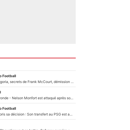
 Football
Trahison de Longoria, secrets de Frank McCourt, démission de Roberto De Zerbi : Medhi Benatia se lâche sur départ de l'OM et fait d'importantes révélations
l
Incendies en Gironde - Nelson Monfort est attaqué après son dérapage sur CNews : «Et lui, il prend combien pour parler dans un studio climatisé?»
 Football
Ferran Torres a pris sa décision : Son transfert au PSG est annoncé en Espagne !