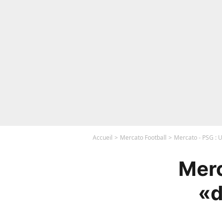
Accueil
Mercato Football
Mercato - PSG : U
Merc
«d