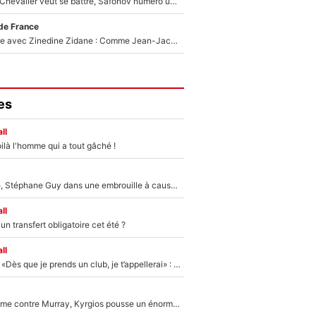
Suzuki recruté, Chevalier veut se battre, Safonov numéro un… Le PSG se lance encore dans un gros chantier pour le poste de gardien de but
de France
Un documentaire avec Zinedine Zidane : Comme Jean-Jacques Goldman et Mylène Farmer, le nouveau sélectionneur de l'équipe de France a recalé une journaliste très connue
es
ll
ilà l'homme qui a tout gâché !
«Détester à vie», Stéphane Guy dans une embrouille à cause du PSG !
ll
n transfert obligatoire cet été ?
ll
Mercato - OM - «Dès que je prends un club, je t’appellerai» : La promesse de Marcelino au moment de claquer la porte
Victime de racisme contre Murray, Kyrgios pousse un énorme coup de gueule !