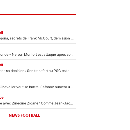
ll
Trahison de Longoria, secrets de Frank McCourt, démission de Roberto De Zerbi : Medhi Benatia se lâche sur départ de l'OM et fait d'importantes révélations
Incendies en Gironde - Nelson Monfort est attaqué après son dérapage sur CNews : «Et lui, il prend combien pour parler dans un studio climatisé?»
ll
Ferran Torres a pris sa décision : Son transfert au PSG est annoncé en Espagne !
Suzuki recruté, Chevalier veut se battre, Safonov numéro un… Le PSG se lance encore dans un gros chantier pour le poste de gardien de but
ce
Un documentaire avec Zinedine Zidane : Comme Jean-Jacques Goldman et Mylène Farmer, le nouveau sélectionneur de l'équipe de France a recalé une journaliste très connue
NEWS FOOTBALL