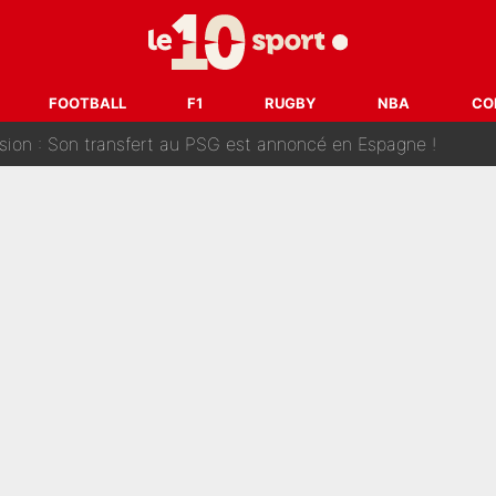
ank McCourt, démission de Roberto De Zerbi : Medhi Benatia se lâche sur départ
fort est attaqué après son dérapage sur CNews : «Et lui, il prend combie
FOOTBALL
F1
RUGBY
NBA
CO
ision : Son transfert au PSG est annoncé en Espagne !
se battre, Safonov numéro un… Le PSG se lance encore dans un gros ch
 Comme Jean-Jacques Goldman et Mylène Farmer, le nouveau sélectionneur de l'équipe 