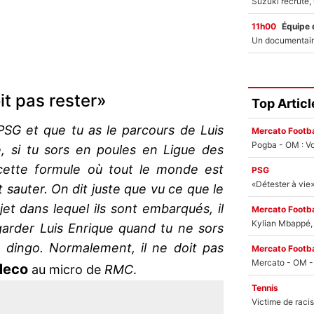
11h00
Équipe 
it pas rester»
Top Articl
PSG et que tu as le parcours de Luis
Mercato Footba
Pogba - OM : Vo
vé, si tu sors en poules en Ligue des
cette formule où tout le monde est
PSG
t sauter. On dit juste que vu ce que le
jet dans lequel ils sont embarqués, il
Mercato Footba
Kylian Mbappé, u
 garder Luis Enrique quand tu ne sors
e dingo. Normalement, il ne doit pas
Mercato Footba
 Meco
au micro de
RMC
.
Tennis