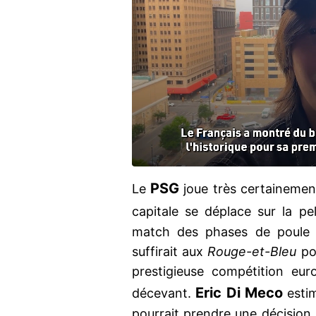
PSG
Le
joue très certainement
capitale se déplace sur la p
match des phases de poule 
suffirait aux
Rouge-et-Bleu
pou
prestigieuse compétition eu
Eric Di Meco
décevant.
estim
pourrait prendre une décision