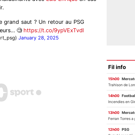
r.
le grand saut ? Un retour au PSG
eurs... 🧐
https://t.co/9ypVExTvdl
rt_psg)
January 28, 2025
Fil info
15h00
Mercato
14h00
Footbal
13h00
Mercato
12h00
PSG