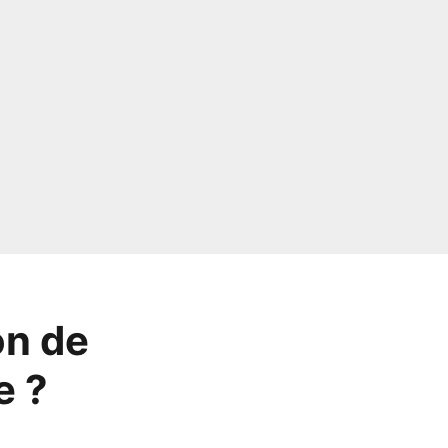
on de
e ?