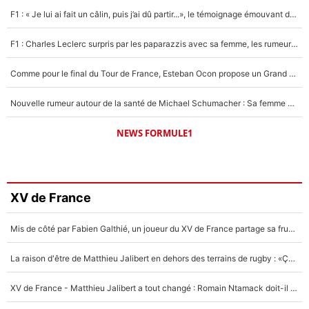
F1 : « Je lui ai fait un câlin, puis j’ai dû partir...», le témoignage émouvant de Max Verstappen sur sa fille
F1 : Charles Leclerc surpris par les paparazzis avec sa femme, les rumeurs étaient vraies !
Comme pour le final du Tour de France, Esteban Ocon propose un Grand Prix de Formule 1 à Paris : «Autour de l’Arc de Triomphe, ce serait génial» !
Nouvelle rumeur autour de la santé de Michael Schumacher : Sa femme Corinna sort du silence
NEWS FORMULE1
XV de France
Mis de côté par Fabien Galthié, un joueur du XV de France partage sa frustration : «ils ne me l’ont pas dit tout de suite»
La raison d'être de Matthieu Jalibert en dehors des terrains de rugby : «Ça m'atteint autant que si tu touches à un membre de ma famille»
XV de France - Matthieu Jalibert a tout changé : Romain Ntamack doit-il s’inquiéter pour sa place à un an de la Coupe du monde ?