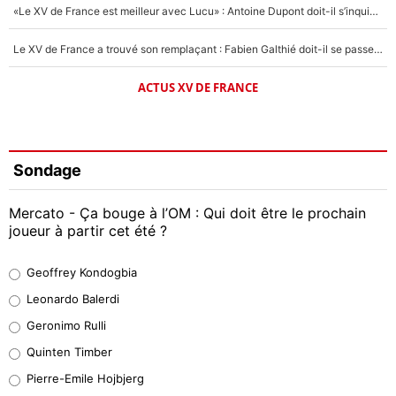
«Le XV de France est meilleur avec Lucu» : Antoine Dupont doit-il s’inquiéter pour sa place ?
Le XV de France a trouvé son remplaçant : Fabien Galthié doit-il se passer d'Antoine Dupont ?
ACTUS XV DE FRANCE
Sondage
Mercato - Ça bouge à l’OM : Qui doit être le prochain
joueur à partir cet été ?
Geoffrey Kondogbia
Geoffrey Kondogbia
38%
Leonardo Balerdi
Leonardo Balerdi
Geronimo Rulli
32%
Quinten Timber
Geronimo Rulli
Pierre-Emile Hojbjerg
5%