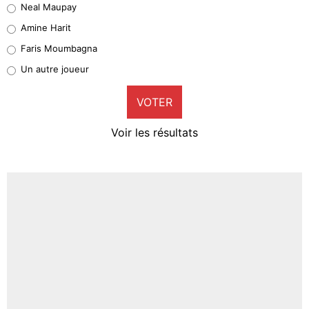
Neal Maupay
Quinten Timber
Amine Harit
1%
Faris Moumbagna
Pierre-Emile Hojbjerg
Un autre joueur
9%
VOTER
Neal Maupay
4%
Voir les résultats
Amine Harit
3%
Faris Moumbagna
5%
Un autre joueur
5%
1547 personnes ont participé aux votes.