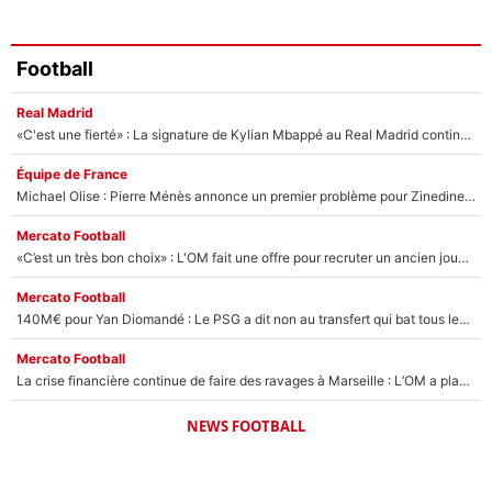
Football
Real Madrid
«C'est une fierté» : La signature de Kylian Mbappé au Real Madrid continue de régaler l'Espagne
Équipe de France
Michael Olise : Pierre Ménès annonce un premier problème pour Zinedine Zidane en équipe de France
Mercato Football
«C’est un très bon choix» : L'OM fait une offre pour recruter un ancien joueur du PSG... et c'est validé dans l'After Foot !
Mercato Football
140M€ pour Yan Diomandé : Le PSG a dit non au transfert qui bat tous les records sur le mercato
Mercato Football
La crise financière continue de faire des ravages à Marseille : L’OM a placé 12 joueurs sur le marché des transferts… et ça pourrait lui rapporter près de 100M€ !
NEWS FOOTBALL