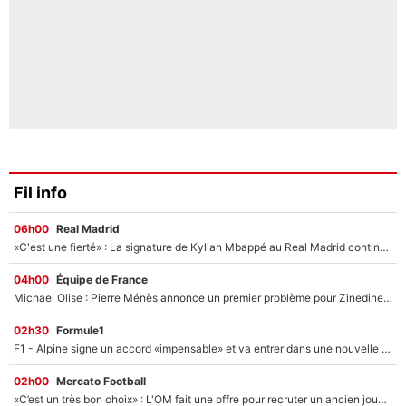
Fil info
06h00
Real Madrid
«C'est une fierté» : La signature de Kylian Mbappé au Real Madrid continue de régaler l'Espagne
04h00
Équipe de France
Michael Olise : Pierre Ménès annonce un premier problème pour Zinedine Zidane en équipe de France
02h30
Formule1
F1 - Alpine signe un accord «impensable» et va entrer dans une nouvelle dimension : Grande nouvelle pour Pierre Gasly !
02h00
Mercato Football
«C’est un très bon choix» : L'OM fait une offre pour recruter un ancien joueur du PSG... et c'est validé dans l'After Foot !