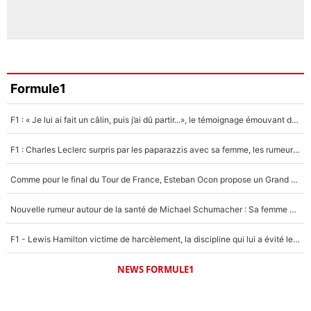
Formule1
F1 : « Je lui ai fait un câlin, puis j’ai dû partir...», le témoignage émouvant de Max Verstappen sur sa fille
F1 : Charles Leclerc surpris par les paparazzis avec sa femme, les rumeurs étaient vraies !
Comme pour le final du Tour de France, Esteban Ocon propose un Grand Prix de Formule 1 à Paris : «Autour de l’Arc de Triomphe, ce serait génial» !
Nouvelle rumeur autour de la santé de Michael Schumacher : Sa femme Corinna sort du silence
F1 - Lewis Hamilton victime de harcèlement, la discipline qui lui a évité le pire : «J'aurais probablement mal tourné»
NEWS FORMULE1