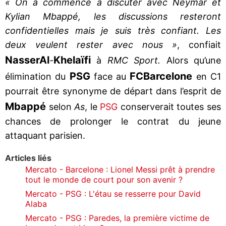
« On a commencé à discuter avec Neymar et
Kylian Mbappé, les discussions resteront
confidentielles mais je suis très confiant. Les
deux veulent rester avec nous »
, confiait
Nasser
Al
Khelaïfi
-
à
RMC Sport.
Alors qu’une
PSG
FC
Barcelone
élimination du
face au
en C1
pourrait être synonyme de départ dans l’esprit de
Mbappé
selon
As
, le
PSG
conserverait toutes ses
chances de prolonger le contrat du jeune
attaquant parisien.
Articles liés
Mercato - Barcelone : Lionel Messi prêt à prendre
tout le monde de court pour son avenir ?
Mercato - PSG : L'étau se resserre pour David
Alaba
Mercato - PSG : Paredes, la première victime de