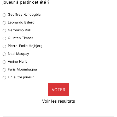
joueur à partir cet été ?
Geoffrey Kondogbia
Geoffrey Kondogbia
38%
Leonardo Balerdi
Leonardo Balerdi
Geronimo Rulli
32%
Quinten Timber
Geronimo Rulli
Pierre-Emile Hojbjerg
5%
Neal Maupay
Quinten Timber
Amine Harit
1%
Faris Moumbagna
Pierre-Emile Hojbjerg
Un autre joueur
9%
VOTER
Neal Maupay
4%
Voir les résultats
Amine Harit
3%