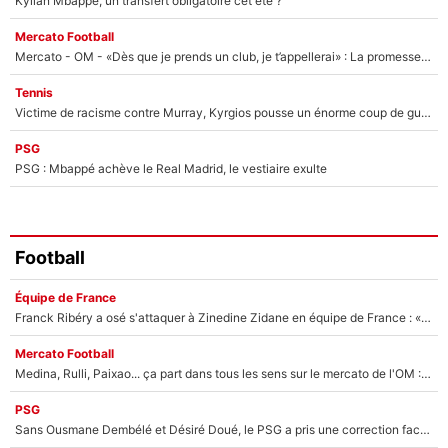
Kylian Mbappé, un transfert obligatoire cet été ?
Mercato Football
Mercato - OM - «Dès que je prends un club, je t’appellerai» : La promesse de Marcelino au moment de claquer la porte
Tennis
Victime de racisme contre Murray, Kyrgios pousse un énorme coup de gueule !
PSG
PSG : Mbappé achève le Real Madrid, le vestiaire exulte
Football
Équipe de France
Franck Ribéry a osé s'attaquer à Zinedine Zidane en équipe de France : «Je n'aurais jamais fait ça»
Mercato Football
Medina, Rulli, Paixao... ça part dans tous les sens sur le mercato de l'OM : Frank McCourt va enfin récupérer l'argent qu'il attend ?
PSG
Sans Ousmane Dembélé et Désiré Doué, le PSG a pris une correction face à Majorque : Luis Enrique attend avec impatience des renforts !