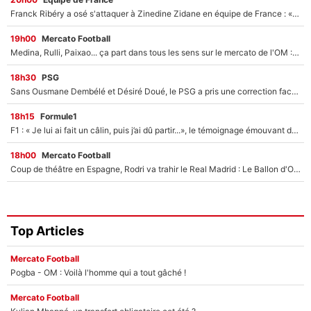
Franck Ribéry a osé s'attaquer à Zinedine Zidane en équipe de France : «Je n'aurais jamais fait ça»
19h00
Mercato Football
Medina, Rulli, Paixao... ça part dans tous les sens sur le mercato de l'OM : Frank McCourt va enfin récupérer l'argent qu'il attend ?
18h30
PSG
Sans Ousmane Dembélé et Désiré Doué, le PSG a pris une correction face à Majorque : Luis Enrique attend avec impatience des renforts !
18h15
Formule1
F1 : « Je lui ai fait un câlin, puis j’ai dû partir...», le témoignage émouvant de Max Verstappen sur sa fille
18h00
Mercato Football
Coup de théâtre en Espagne, Rodri va trahir le Real Madrid : Le Ballon d'Or a choisi de signer au FC Barcelone !
Top Articles
Mercato Football
Pogba - OM : Voilà l'homme qui a tout gâché !
Mercato Football