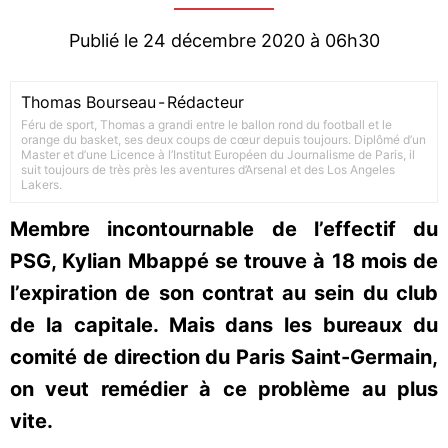
Publié le 24 décembre 2020 à 06h30
Thomas Bourseau
-
Rédacteur
Féru de sport, Thomas a grandi entre le ballon rond du football et le
orange du basket, ses deux coups de cœur depuis toujours. Diplômé d’un
Master et d’une Licence à l’Institut Européen du Journalisme de Paris, il
suit toujours de très près les aventures d’Arsenal et des Los Angeles
Lakers.
Membre incontournable de l’effectif du
PSG, Kylian Mbappé se trouve à 18 mois de
l’expiration de son contrat au sein du club
de la capitale. Mais dans les bureaux du
comité de direction du Paris Saint-Germain,
on veut remédier à ce problème au plus
vite.