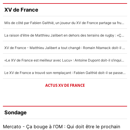
XV de France
Mis de côté par Fabien Galthié, un joueur du XV de France partage sa frustration : «ils ne me l’ont pas dit tout de suite»
La raison d'être de Matthieu Jalibert en dehors des terrains de rugby : «Ça m'atteint autant que si tu touches à un membre de ma famille»
XV de France - Matthieu Jalibert a tout changé : Romain Ntamack doit-il s’inquiéter pour sa place à un an de la Coupe du monde ?
«Le XV de France est meilleur avec Lucu» : Antoine Dupont doit-il s’inquiéter pour sa place ?
Le XV de France a trouvé son remplaçant : Fabien Galthié doit-il se passer d'Antoine Dupont ?
ACTUS XV DE FRANCE
Sondage
Mercato - Ça bouge à l’OM : Qui doit être le prochain