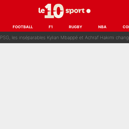
lo Kanté : Comme Yan Diomandé, les deux champions du mon
 par La Chaîne L’Équipe : Même Olivier Ménard n’avait pas pu empêcher son départ, «je 
FOOTBALL
F1
RUGBY
NBA
CO
SG, les inséparables Kylian Mbappé et Achraf Hakimi changent 
Pendant ses vacances, la star du XV de France a perdu sa g
 dit ça...» : Kylian Mbappé raconte sa première rencontre avec Zi