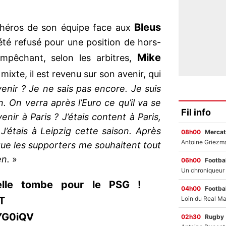
Bleus
e héros de son équipe face aux
été refusé pour une position de hors-
Mike
pêchant, selon les arbitres,
ixte, il est revenu sur son avenir, qui
enir ? Je ne sais pas encore. Je suis
. On verra après l’Euro ce qu’il va se
Fil info
nir à Paris ? J’étais content à Paris,
’étais à Leipzig cette saison. Après
08h00
Mercat
 que les supporters me souhaitent tout
en.
»
06h00
Footbal
elle tombe pour le PSG !
04h00
Footbal
T
yYG0iQV
02h30
Rugby