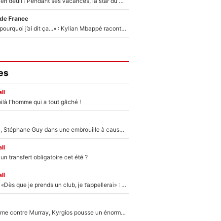
Antoine Dupont en deuil : Pendant ses vacances, la star du XV de France a perdu sa grand-mère
 de France
«Je ne sais pas pourquoi j’ai dit ça...» : Kylian Mbappé raconte sa première rencontre avec Zinédine Zidane (et c’est très drôle)
es
ll
ilà l'homme qui a tout gâché !
«Détester à vie», Stéphane Guy dans une embrouille à cause du PSG !
ll
n transfert obligatoire cet été ?
ll
Mercato - OM - «Dès que je prends un club, je t’appellerai» : La promesse de Marcelino au moment de claquer la porte
Victime de racisme contre Murray, Kyrgios pousse un énorme coup de gueule !