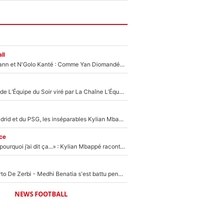
ll
Antoine Griezmann et N'Golo Kanté : Comme Yan Diomandé, les deux champions du monde ont refusé de signer au PSG !
Un chroniqueur de L’Équipe du Soir viré par La Chaîne L’Équipe : Même Olivier Ménard n’avait pas pu empêcher son départ, «je l’ai appris sur Twitter, je l’ai vécu assez mal»
Loin du Real Madrid et du PSG, les inséparables Kylian Mbappé et Achraf Hakimi changent d'équipe le temps d'une journée !
ce
«Je ne sais pas pourquoi j’ai dit ça...» : Kylian Mbappé raconte sa première rencontre avec Zinédine Zidane (et c’est très drôle)
Départ de Roberto De Zerbi - Medhi Benatia s'est battu pendant six mois pour le retenir à l'OM, le PSG a été le naufrage de trop : «Je pars avec toi»
NEWS FOOTBALL