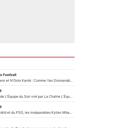
o Football
Antoine Griezmann et N'Golo Kanté : Comme Yan Diomandé, les deux champions du monde ont refusé de signer au PSG !
l
Un chroniqueur de L’Équipe du Soir viré par La Chaîne L’Équipe : Même Olivier Ménard n’avait pas pu empêcher son départ, «je l’ai appris sur Twitter, je l’ai vécu assez mal»
l
Loin du Real Madrid et du PSG, les inséparables Kylian Mbappé et Achraf Hakimi changent d'équipe le temps d'une journée !