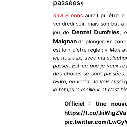
passées»
Xavi Simons
aurait pu être l
vendredi soir, mais son but a 
Denzel Dumfries,
jeu de
em
Maignan
de plonger. En zone m
est loin d'être réglé : «
Mon av
ici, heureux, avec ma sélection
passer. Est-ce que je veux reve
des choses se sont passées. J
l’Euro, on verra. Je vois aussi
le temps le meilleur et c’est bi
Officiel : Une nouv
https://t.co/JiiWigZVa
pic.twitter.com/LwG