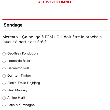
ACTUS XV DE FRANCE
Sondage
Mercato - Ça bouge à l’OM : Qui doit être le prochain
joueur à partir cet été ?
Geoffrey Kondogbia
Geoffrey Kondogbia
38%
Leonardo Balerdi
Leonardo Balerdi
Geronimo Rulli
32%
Quinten Timber
Geronimo Rulli
Pierre-Emile Hojbjerg
5%
Neal Maupay
Quinten Timber
Amine Harit
1%
Faris Moumbagna
Pierre-Emile Hojbjerg