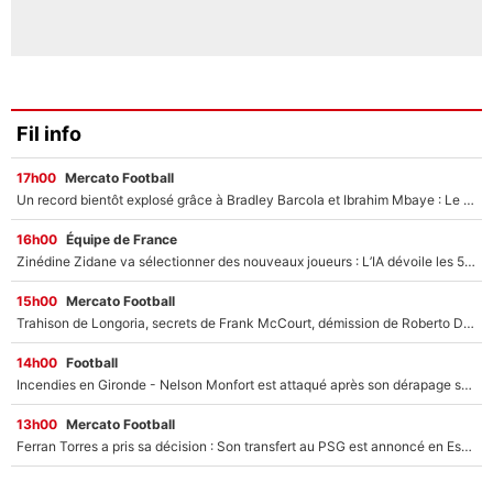
Fil info
17h00
Mercato Football
Un record bientôt explosé grâce à Bradley Barcola et Ibrahim Mbaye : Le PSG sur le point de réaliser un mercato historique ?
16h00
Équipe de France
Zinédine Zidane va sélectionner des nouveaux joueurs : L’IA dévoile les 5 cracks qui pourraient rapidement le rejoindre en équipe de France !
15h00
Mercato Football
Trahison de Longoria, secrets de Frank McCourt, démission de Roberto De Zerbi : Medhi Benatia se lâche sur son départ de l'OM et fait d'importantes révélations
14h00
Football
Incendies en Gironde - Nelson Monfort est attaqué après son dérapage sur CNews : «Et lui, il prend combien pour parler dans un studio climatisé?»
13h00
Mercato Football
Ferran Torres a pris sa décision : Son transfert au PSG est annoncé en Espagne !