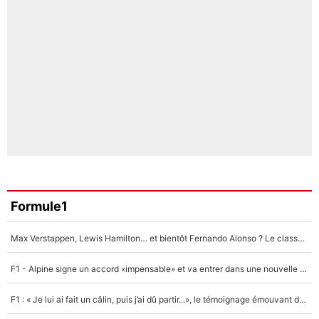
Formule1
Max Verstappen, Lewis Hamilton… et bientôt Fernando Alonso ? Le classement des pilotes les mieux payés en Formule 1 risque de changer !
F1 - Alpine signe un accord «impensable» et va entrer dans une nouvelle dimension : Grande nouvelle pour Pierre Gasly !
F1 : « Je lui ai fait un câlin, puis j’ai dû partir...», le témoignage émouvant de Max Verstappen sur sa fille