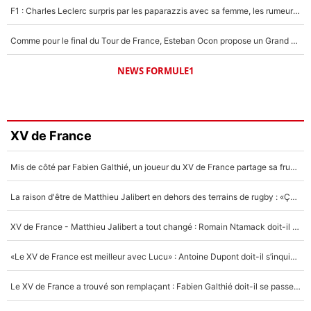
F1 : Charles Leclerc surpris par les paparazzis avec sa femme, les rumeurs étaient vraies !
Comme pour le final du Tour de France, Esteban Ocon propose un Grand Prix de Formule 1 à Paris : «Autour de l’Arc de Triomphe, ce serait génial» !
NEWS FORMULE1
XV de France
Mis de côté par Fabien Galthié, un joueur du XV de France partage sa frustration : «ils ne me l’ont pas dit tout de suite»
La raison d'être de Matthieu Jalibert en dehors des terrains de rugby : «Ça m'atteint autant que si tu touches à un membre de ma famille»
XV de France - Matthieu Jalibert a tout changé : Romain Ntamack doit-il s’inquiéter pour sa place à un an de la Coupe du monde ?
«Le XV de France est meilleur avec Lucu» : Antoine Dupont doit-il s’inquiéter pour sa place ?
Le XV de France a trouvé son remplaçant : Fabien Galthié doit-il se passer d'Antoine Dupont ?