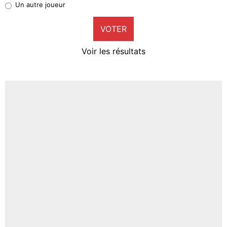
Un autre joueur
9%
VOTER
Neal Maupay
4%
Voir les résultats
Amine Harit
3%
Faris Moumbagna
4%
Un autre joueur
5%
1647 personnes ont participé aux votes.