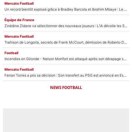
Mercato Football
Un record bientôt explosé grâce à Bradley Barcola et Ibrahim Mbaye : Le PSG sur le point de réaliser un mercato historique ?
Équipe de France
Zinédine Zidane va sélectionner des nouveaux joueurs : L’IA dévoile les 5 cracks qui pourraient rapidement le rejoindre en équipe de France !
Mercato Football
Trahison de Longoria, secrets de Frank McCourt, démission de Roberto De Zerbi : Medhi Benatia se lâche sur son départ de l'OM et fait d'importantes révélations
Football
Incendies en Gironde - Nelson Monfort est attaqué après son dérapage sur CNews : «Et lui, il prend combien pour parler dans un studio climatisé?»
Mercato Football
Ferran Torres a pris sa décision : Son transfert au PSG est annoncé en Espagne !
NEWS FOOTBALL