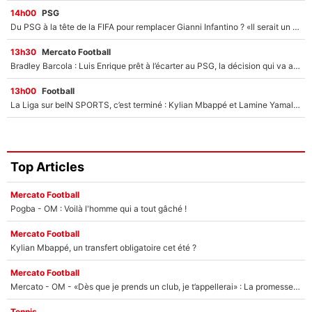
14h00
PSG
Du PSG à la tête de la FIFA pour remplacer Gianni Infantino ? «Il serait un mauvais président», le patron de la Liga s'attaque à Nasser Al-Khelaïfi !
13h30
Mercato Football
Bradley Barcola : Luis Enrique prêt à l’écarter au PSG, la décision qui va accélérer son transfert à Liverpool ?
13h00
Football
La Liga sur beIN SPORTS, c’est terminé : Kylian Mbappé et Lamine Yamal changent de chaîne, «le moment était venu d'ouvrir un nouveau chapitre»
Top Articles
Mercato Football
Pogba - OM : Voilà l'homme qui a tout gâché !
Mercato Football
Kylian Mbappé, un transfert obligatoire cet été ?
Mercato Football
Mercato - OM - «Dès que je prends un club, je t’appellerai» : La promesse de Marcelino au moment de claquer la porte
Tennis