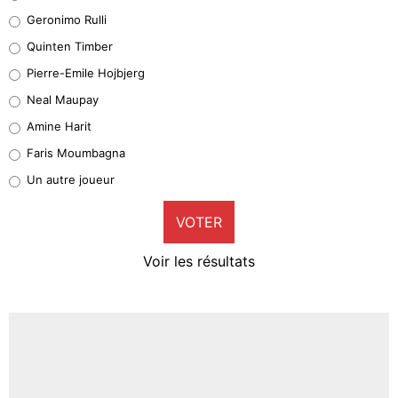
Leonardo Balerdi
Geronimo Rulli
32%
Quinten Timber
Geronimo Rulli
Pierre-Emile Hojbjerg
4%
Neal Maupay
Quinten Timber
Amine Harit
1%
Faris Moumbagna
Pierre-Emile Hojbjerg
Un autre joueur
9%
VOTER
Neal Maupay
4%
Voir les résultats
Amine Harit
3%
Faris Moumbagna
5%
Un autre joueur