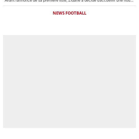
Avant l’annonce de sa première liste, Zidane a décidé d’accueillir une nouvelle tête en équipe de France
NEWS FOOTBALL