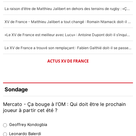
La raison d'être de Matthieu Jalibert en dehors des terrains de rugby : «Ça m'atteint autant que si tu touches à un membre de ma famille»
XV de France - Matthieu Jalibert a tout changé : Romain Ntamack doit-il s’inquiéter pour sa place à un an de la Coupe du monde ?
«Le XV de France est meilleur avec Lucu» : Antoine Dupont doit-il s’inquiéter pour sa place ?
Le XV de France a trouvé son remplaçant : Fabien Galthié doit-il se passer d'Antoine Dupont ?
ACTUS XV DE FRANCE
Sondage
Mercato - Ça bouge à l’OM : Qui doit être le prochain
joueur à partir cet été ?
Geoffrey Kondogbia
Geoffrey Kondogbia
38%
Leonardo Balerdi