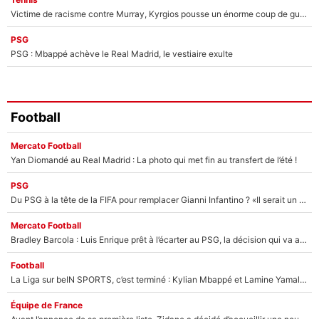
Victime de racisme contre Murray, Kyrgios pousse un énorme coup de gueule !
PSG
PSG : Mbappé achève le Real Madrid, le vestiaire exulte
Football
Mercato Football
Yan Diomandé au Real Madrid : La photo qui met fin au transfert de l’été !
PSG
Du PSG à la tête de la FIFA pour remplacer Gianni Infantino ? «Il serait un mauvais président», le patron de la Liga s'attaque à Nasser Al-Khelaïfi !
Mercato Football
Bradley Barcola : Luis Enrique prêt à l’écarter au PSG, la décision qui va accélérer son transfert à Liverpool ?
Football
La Liga sur beIN SPORTS, c’est terminé : Kylian Mbappé et Lamine Yamal changent de chaîne, «le moment était venu d'ouvrir un nouveau chapitre»
Équipe de France