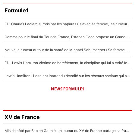
Formule1
F1 : Charles Leclerc surpris par les paparazzis avec sa femme, les rumeurs étaient vraies !
Comme pour le final du Tour de France, Esteban Ocon propose un Grand Prix de Formule 1 à Paris : «Autour de l’Arc de Triomphe, ce serait génial» !
Nouvelle rumeur autour de la santé de Michael Schumacher : Sa femme Corinna sort du silence
F1 - Lewis Hamilton victime de harcèlement, la discipline qui lui a évité le pire : «J'aurais probablement mal tourné»
Lewis Hamilton : Le talent inattendu dévoilé sur les réseaux sociaux qui a impressionné Kim Kardashian pendant leurs vacances en amoureux !
NEWS FORMULE1
XV de France
Mis de côté par Fabien Galthié, un joueur du XV de France partage sa frustration : «ils ne me l’ont pas dit tout de suite»