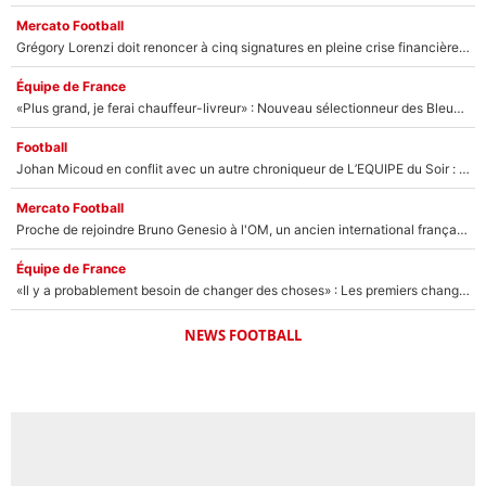
Mercato Football
Grégory Lorenzi doit renoncer à cinq signatures en pleine crise financière : L’IA propose sept noms à l’OM pour un mercato réussi... à seulement 5M€ !
Équipe de France
«Plus grand, je ferai chauffeur-livreur» : Nouveau sélectionneur des Bleus, Zinédine Zidane s’était imaginé un avenir très différent lorsqu'il était enfant
Football
Johan Micoud en conflit avec un autre chroniqueur de L’EQUIPE du Soir : «Pendant un moment, je ne les ai pas remis ensemble dans l'émission»
Mercato Football
Proche de rejoindre Bruno Genesio à l'OM, un ancien international français va finalement débarquer... sur RMC !
Équipe de France
«Il y a probablement besoin de changer des choses» : Les premiers changements de Zinedine Zidane en équipe de France sont révélés ?
NEWS FOOTBALL