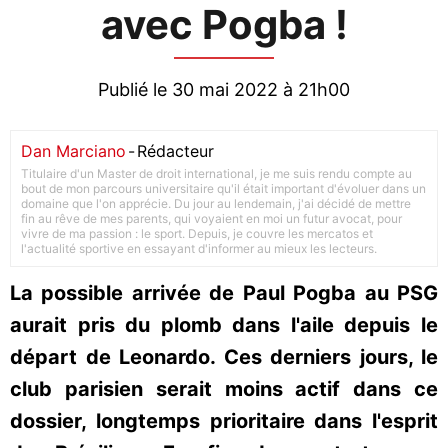
avec Pogba !
Publié le 30 mai 2022 à 21h00
Dan Marciano
-
Rédacteur
Titulaire d'un Master de droit international, je me suis rendu compte au
bout de mon parcours universitaire qu'il était important d'évoluer dans un
domaine que l'on apprécie. Du jour au lendemain, j'ai décidé de mettre
fin au rêve de mes parents, qui voyaient en moi un futur avocat, pour
vivre de ma passion : le sport. Depuis, je couvre les mercatos et
l'actualité sportive en essayant d'informer au mieux les lecteurs.
La possible arrivée de Paul Pogba au PSG
aurait pris du plomb dans l'aile depuis le
départ de Leonardo. Ces derniers jours, le
club parisien serait moins actif dans ce
dossier, longtemps prioritaire dans l'esprit