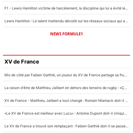
F1 - Lewis Hamilton victime de harcèlement, la discipline qui lui a évité le pire : «J'aurais probablement mal tourné»
Lewis Hamilton : Le talent inattendu dévoilé sur les réseaux sociaux qui a impressionné Kim Kardashian pendant leurs vacances en amoureux !
NEWS FORMULE1
XV de France
Mis de côté par Fabien Galthié, un joueur du XV de France partage sa frustration : «ils ne me l’ont pas dit tout de suite»
La raison d'être de Matthieu Jalibert en dehors des terrains de rugby : «Ça m'atteint autant que si tu touches à un membre de ma famille»
XV de France - Matthieu Jalibert a tout changé : Romain Ntamack doit-il s’inquiéter pour sa place à un an de la Coupe du monde ?
«Le XV de France est meilleur avec Lucu» : Antoine Dupont doit-il s’inquiéter pour sa place ?
Le XV de France a trouvé son remplaçant : Fabien Galthié doit-il se passer d'Antoine Dupont ?