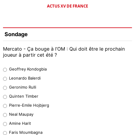
ACTUS XV DE FRANCE
Sondage
Mercato - Ça bouge à l’OM : Qui doit être le prochain
joueur à partir cet été ?
Geoffrey Kondogbia
Geoffrey Kondogbia
38%
Leonardo Balerdi
Leonardo Balerdi
Geronimo Rulli
32%
Quinten Timber
Geronimo Rulli
Pierre-Emile Hojbjerg
4%
Neal Maupay
Quinten Timber
Amine Harit
1%
Faris Moumbagna