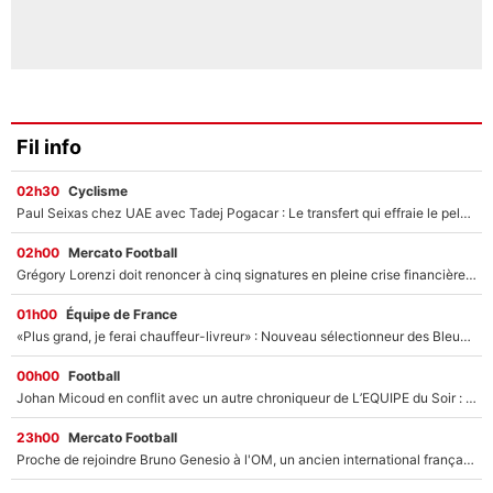
Fil info
02h30
Cyclisme
Paul Seixas chez UAE avec Tadej Pogacar : Le transfert qui effraie le peloton, «c’est la pire des choses qui puisse arriver»
02h00
Mercato Football
Grégory Lorenzi doit renoncer à cinq signatures en pleine crise financière : L’IA propose sept noms à l’OM pour un mercato réussi... à seulement 5M€ !
01h00
Équipe de France
«Plus grand, je ferai chauffeur-livreur» : Nouveau sélectionneur des Bleus, Zinédine Zidane s’était imaginé un avenir très différent lorsqu'il était enfant
00h00
Football
Johan Micoud en conflit avec un autre chroniqueur de L’EQUIPE du Soir : «Pendant un moment, je ne les ai pas remis ensemble dans l'émission»
23h00
Mercato Football
Proche de rejoindre Bruno Genesio à l'OM, un ancien international français va finalement débarquer... sur RMC !