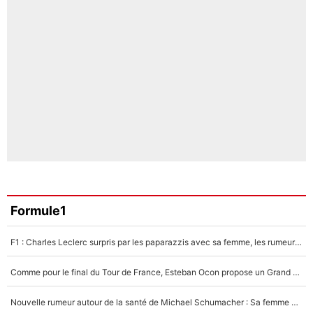
Formule1
F1 : Charles Leclerc surpris par les paparazzis avec sa femme, les rumeurs étaient vraies !
Comme pour le final du Tour de France, Esteban Ocon propose un Grand Prix de Formule 1 à Paris : «Autour de l’Arc de Triomphe, ce serait génial» !
Nouvelle rumeur autour de la santé de Michael Schumacher : Sa femme Corinna sort du silence