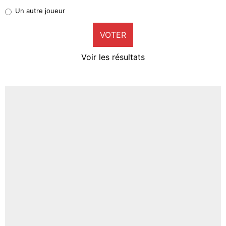
Pierre-Emile Hojbjerg
Un autre joueur
9%
VOTER
Neal Maupay
4%
Voir les résultats
Amine Harit
3%
Faris Moumbagna
4%
Un autre joueur
5%
1459 personnes ont participé aux votes.