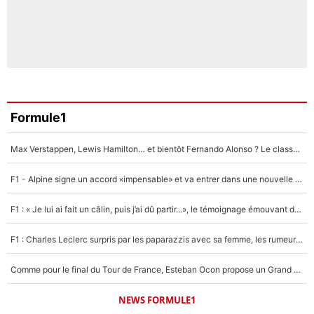
Formule1
Max Verstappen, Lewis Hamilton… et bientôt Fernando Alonso ? Le classement des pilotes les mieux payés en Formule 1 risque de changer !
F1 - Alpine signe un accord «impensable» et va entrer dans une nouvelle dimension : Grande nouvelle pour Pierre Gasly !
F1 : « Je lui ai fait un câlin, puis j’ai dû partir...», le témoignage émouvant de Max Verstappen sur sa fille
F1 : Charles Leclerc surpris par les paparazzis avec sa femme, les rumeurs étaient vraies !
Comme pour le final du Tour de France, Esteban Ocon propose un Grand Prix de Formule 1 à Paris : «Autour de l’Arc de Triomphe, ce serait génial» !
NEWS FORMULE1