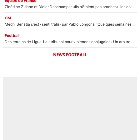
Équipe de France
Zinédine Zidane et Didier Deschamps : «Ils n’étaient pas proches», les confidences d’un membre de l’équipe de France 1998 sur leur relation spéciale
OM
Medhi Benatia s'est «senti trahi» par Pablo Longoria : Quelques semaines après son départ, l'ancien directeur de football de l'OM règle ses comptes
Football
Des terrains de Ligue 1 au tribunal pour violences conjugales : Un arbitre français encourt une peine de 18 mois de prison !
NEWS FOOTBALL