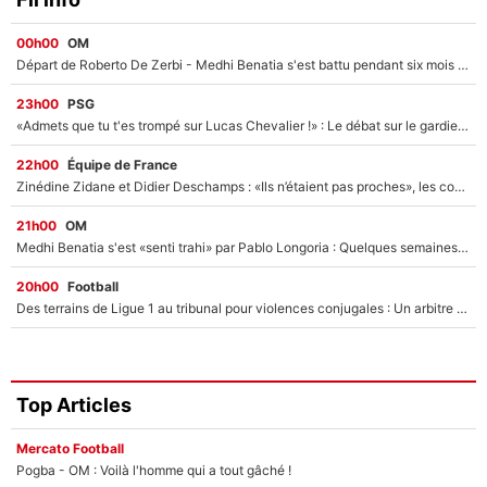
00h00
OM
Départ de Roberto De Zerbi - Medhi Benatia s'est battu pendant six mois pour le retenir à l'OM, le PSG a été le naufrage de trop : «Je pars avec toi»
23h00
PSG
«Admets que tu t'es trompé sur Lucas Chevalier !» : Le débat sur le gardien du PSG vire au clash à l'After Foot
22h00
Équipe de France
Zinédine Zidane et Didier Deschamps : «Ils n’étaient pas proches», les confidences d’un membre de l’équipe de France 1998 sur leur relation spéciale
21h00
OM
Medhi Benatia s'est «senti trahi» par Pablo Longoria : Quelques semaines après son départ, l'ancien directeur de football de l'OM règle ses comptes
20h00
Football
Des terrains de Ligue 1 au tribunal pour violences conjugales : Un arbitre français encourt une peine de 18 mois de prison !
Top Articles
Mercato Football
Pogba - OM : Voilà l'homme qui a tout gâché !