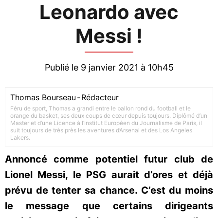
Leonardo avec
Messi !
Publié le 9 janvier 2021 à 10h45
Thomas Bourseau
-
Rédacteur
Féru de sport, Thomas a grandi entre le ballon rond du football et le
orange du basket, ses deux coups de cœur depuis toujours. Diplômé d’un
Master et d’une Licence à l’Institut Européen du Journalisme de Paris, il
suit toujours de très près les aventures d’Arsenal et des Los Angeles
Lakers.
Annoncé comme potentiel futur club de
Lionel Messi, le PSG aurait d’ores et déjà
prévu de tenter sa chance. C’est du moins
le message que certains dirigeants