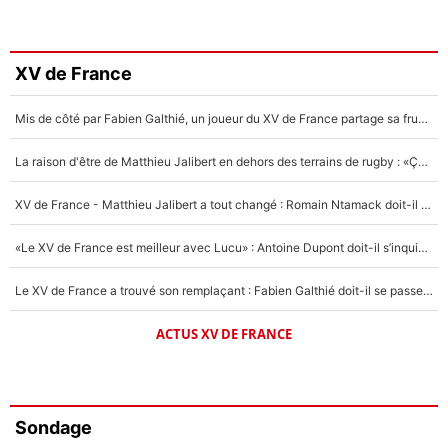
XV de France
Mis de côté par Fabien Galthié, un joueur du XV de France partage sa frustration : «ils ne me l’ont pas dit tout de suite»
La raison d'être de Matthieu Jalibert en dehors des terrains de rugby : «Ça m'atteint autant que si tu touches à un membre de ma famille»
XV de France - Matthieu Jalibert a tout changé : Romain Ntamack doit-il s’inquiéter pour sa place à un an de la Coupe du monde ?
«Le XV de France est meilleur avec Lucu» : Antoine Dupont doit-il s’inquiéter pour sa place ?
Le XV de France a trouvé son remplaçant : Fabien Galthié doit-il se passer d'Antoine Dupont ?
ACTUS XV DE FRANCE
Sondage