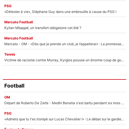
PSG
«Détester à vie», Stéphane Guy dans une embrouille à cause du PSG !
Mercato Football
Kylian Mbappé, un transfert obligatoire cet été ?
Mercato Football
Mercato - OM - «Dès que je prends un club, je t’appellerai» : La promesse de Marcelino au moment de claquer la porte
Tennis
Victime de racisme contre Murray, Kyrgios pousse un énorme coup de gueule !
Football
OM
Départ de Roberto De Zerbi - Medhi Benatia s'est battu pendant six mois pour le retenir à l'OM, le PSG a été le naufrage de trop : «Je pars avec toi»
PSG
«Admets que tu t'es trompé sur Lucas Chevalier !» : Le débat sur le gardien du PSG vire au clash à l'After Foot