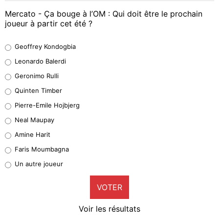
Mercato - Ça bouge à l’OM : Qui doit être le prochain
joueur à partir cet été ?
Geoffrey Kondogbia
Geoffrey Kondogbia
38%
Leonardo Balerdi
Leonardo Balerdi
Geronimo Rulli
32%
Quinten Timber
Geronimo Rulli
Pierre-Emile Hojbjerg
5%
Neal Maupay
Quinten Timber
Amine Harit
1%
Faris Moumbagna
Pierre-Emile Hojbjerg
Un autre joueur
9%
VOTER
Neal Maupay
4%
Voir les résultats
Amine Harit