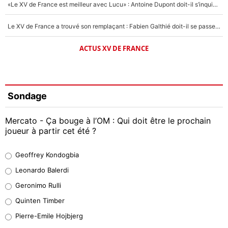
«Le XV de France est meilleur avec Lucu» : Antoine Dupont doit-il s’inquiéter pour sa place ?
Le XV de France a trouvé son remplaçant : Fabien Galthié doit-il se passer d'Antoine Dupont ?
ACTUS XV DE FRANCE
Sondage
Mercato - Ça bouge à l’OM : Qui doit être le prochain
joueur à partir cet été ?
Geoffrey Kondogbia
Geoffrey Kondogbia
38%
Leonardo Balerdi
Leonardo Balerdi
Geronimo Rulli
32%
Quinten Timber
Geronimo Rulli
Pierre-Emile Hojbjerg
5%