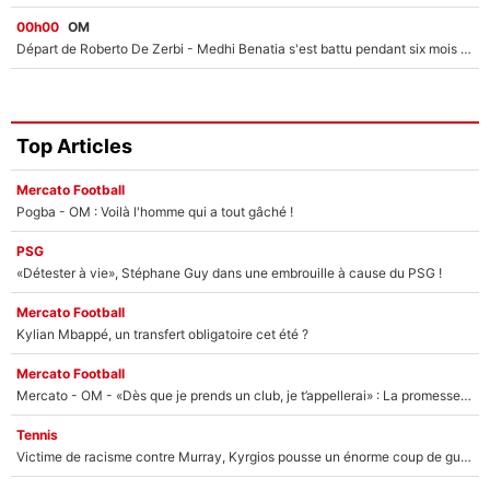
00h00
OM
Départ de Roberto De Zerbi - Medhi Benatia s'est battu pendant six mois pour le retenir à l'OM, le PSG a été le naufrage de trop : «Je pars avec toi»
Top Articles
Mercato Football
Pogba - OM : Voilà l'homme qui a tout gâché !
PSG
«Détester à vie», Stéphane Guy dans une embrouille à cause du PSG !
Mercato Football
Kylian Mbappé, un transfert obligatoire cet été ?
Mercato Football
Mercato - OM - «Dès que je prends un club, je t’appellerai» : La promesse de Marcelino au moment de claquer la porte
Tennis
Victime de racisme contre Murray, Kyrgios pousse un énorme coup de gueule !