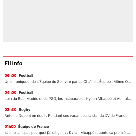
Fil info
06h00
Football
Un chroniqueur de L’Équipe du Soir viré par La Chaîne L’Équipe : Même Olivier Ménard n’avait pas pu empêcher son départ, «je l’ai appris sur Twitter, je l’ai vécu assez mal»
04h00
Football
Loin du Real Madrid et du PSG, les inséparables Kylian Mbappé et Achraf Hakimi changent d'équipe le temps d'une journée !
02h30
Rugby
Antoine Dupont en deuil : Pendant ses vacances, la star du XV de France a perdu sa grand-mère
01h00
Équipe de France
«Je ne sais pas pourquoi j’ai dit ça...» : Kylian Mbappé raconte sa première rencontre avec Zinédine Zidane (et c’est très drôle)