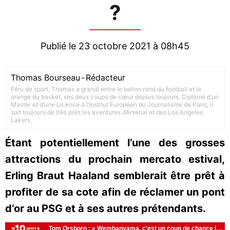
?
Publié le 23 octobre 2021 à 08h45
Thomas Bourseau
-
Rédacteur
Féru de sport, Thomas a grandi entre le ballon rond du football et le
orange du basket, ses deux coups de cœur depuis toujours. Diplômé d’un
Master et d’une Licence à l’Institut Européen du Journalisme de Paris, il
suit toujours de très près les aventures d’Arsenal et des Los Angeles
Lakers.
Étant potentiellement l’une des grosses
attractions du prochain mercato estival,
Erling Braut Haaland semblerait être prêt à
profiter de sa cote afin de réclamer un pont
d’or au PSG et à ses autres prétendants.