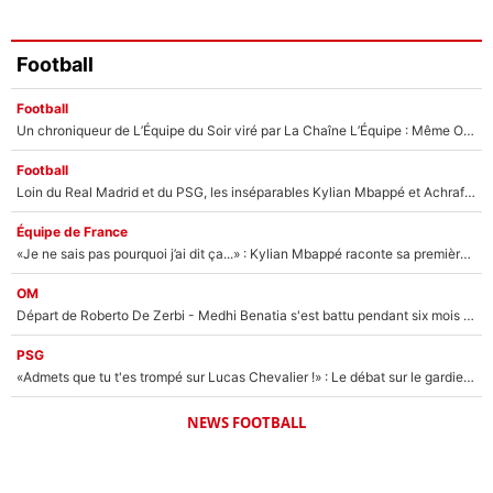
Football
Football
Un chroniqueur de L’Équipe du Soir viré par La Chaîne L’Équipe : Même Olivier Ménard n’avait pas pu empêcher son départ, «je l’ai appris sur Twitter, je l’ai vécu assez mal»
Football
Loin du Real Madrid et du PSG, les inséparables Kylian Mbappé et Achraf Hakimi changent d'équipe le temps d'une journée !
Équipe de France
«Je ne sais pas pourquoi j’ai dit ça...» : Kylian Mbappé raconte sa première rencontre avec Zinédine Zidane (et c’est très drôle)
OM
Départ de Roberto De Zerbi - Medhi Benatia s'est battu pendant six mois pour le retenir à l'OM, le PSG a été le naufrage de trop : «Je pars avec toi»
PSG
«Admets que tu t'es trompé sur Lucas Chevalier !» : Le débat sur le gardien du PSG vire au clash à l'After Foot
NEWS FOOTBALL