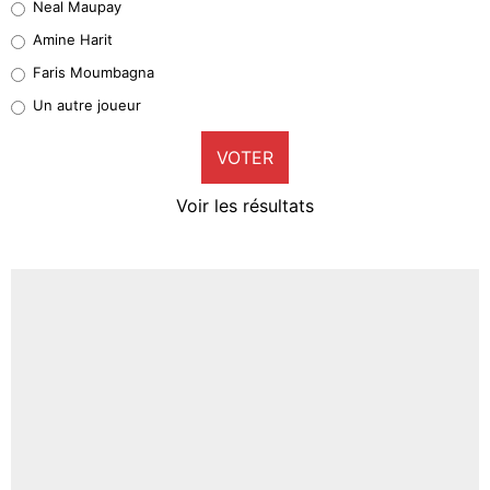
Neal Maupay
Quinten Timber
Amine Harit
1%
Faris Moumbagna
Pierre-Emile Hojbjerg
Un autre joueur
9%
VOTER
Neal Maupay
4%
Voir les résultats
Amine Harit
3%
Faris Moumbagna
4%
Un autre joueur
5%
1623 personnes ont participé aux votes.