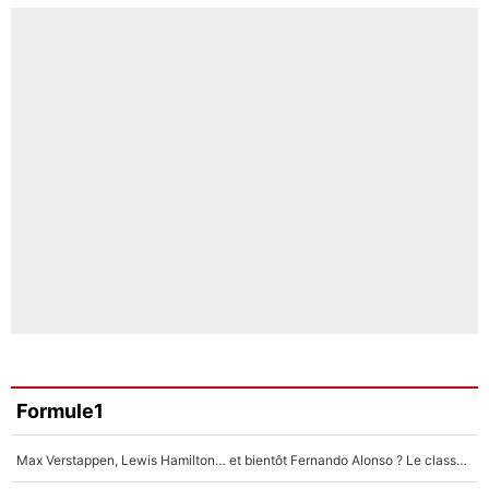
Formule1
Max Verstappen, Lewis Hamilton… et bientôt Fernando Alonso ? Le classement des pilotes les mieux payés en Formule 1 risque de changer !