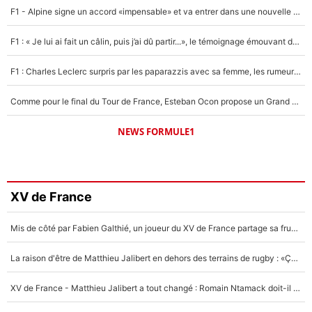
F1 - Alpine signe un accord «impensable» et va entrer dans une nouvelle dimension : Grande nouvelle pour Pierre Gasly !
F1 : « Je lui ai fait un câlin, puis j’ai dû partir...», le témoignage émouvant de Max Verstappen sur sa fille
F1 : Charles Leclerc surpris par les paparazzis avec sa femme, les rumeurs étaient vraies !
Comme pour le final du Tour de France, Esteban Ocon propose un Grand Prix de Formule 1 à Paris : «Autour de l’Arc de Triomphe, ce serait génial» !
NEWS FORMULE1
XV de France
Mis de côté par Fabien Galthié, un joueur du XV de France partage sa frustration : «ils ne me l’ont pas dit tout de suite»
La raison d'être de Matthieu Jalibert en dehors des terrains de rugby : «Ça m'atteint autant que si tu touches à un membre de ma famille»
XV de France - Matthieu Jalibert a tout changé : Romain Ntamack doit-il s’inquiéter pour sa place à un an de la Coupe du monde ?