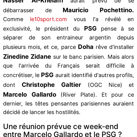
Nasser Al-Khelaïfi
aurait prévu de se
Mauricio Pochettino.
débarrasser de
Comme
le10sport.com
vous l'a révélé en
PSG
exclusivité, le président du
pense à se
séparer de son entraineur argentin depuis
Doha
plusieurs mois, et ce, parce
rêve d'installer
Zinedine Zidane
sur le banc parisien. Mais alors
que l'arrivée du Français serait difficile à
PSG
concrétiser, le
aurait identifié d'autres profils,
Christophe Galtier
dont
(OGC Nice) et
Marcelo Gallardo
(River Plate). Et pour ce
dernier, les têtes pensantes parisiennes auraient
décidé de lancer les hostilités.
Une réunion prévue ce week-end
entre Marcelo Gallardo et le PSG ?