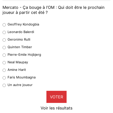
Mercato - Ça bouge à l’OM : Qui doit être le prochain
joueur à partir cet été ?
Geoffrey Kondogbia
Geoffrey Kondogbia
38%
Leonardo Balerdi
Leonardo Balerdi
Geronimo Rulli
32%
Quinten Timber
Geronimo Rulli
Pierre-Emile Hojbjerg
5%
Neal Maupay
Quinten Timber
Amine Harit
1%
Faris Moumbagna
Pierre-Emile Hojbjerg
Un autre joueur
9%
VOTER
Neal Maupay
4%
Voir les résultats
Amine Harit