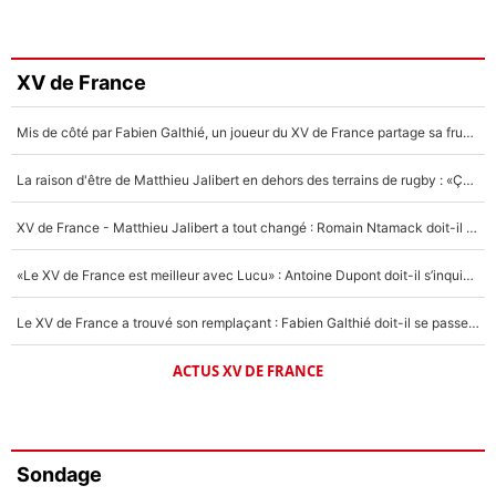
XV de France
Mis de côté par Fabien Galthié, un joueur du XV de France partage sa frustration : «ils ne me l’ont pas dit tout de suite»
La raison d'être de Matthieu Jalibert en dehors des terrains de rugby : «Ça m'atteint autant que si tu touches à un membre de ma famille»
XV de France - Matthieu Jalibert a tout changé : Romain Ntamack doit-il s’inquiéter pour sa place à un an de la Coupe du monde ?
«Le XV de France est meilleur avec Lucu» : Antoine Dupont doit-il s’inquiéter pour sa place ?
Le XV de France a trouvé son remplaçant : Fabien Galthié doit-il se passer d'Antoine Dupont ?
ACTUS XV DE FRANCE
Sondage