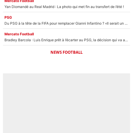
Mercato Football
Yan Diomandé au Real Madrid : La photo qui met fin au transfert de l’été !
PSG
Du PSG à la tête de la FIFA pour remplacer Gianni Infantino ? «Il serait un mauvais président», le patron de la Liga s'attaque à Nasser Al-Khelaïfi !
Mercato Football
Bradley Barcola : Luis Enrique prêt à l’écarter au PSG, la décision qui va accélérer son transfert à Liverpool ?
NEWS FOOTBALL