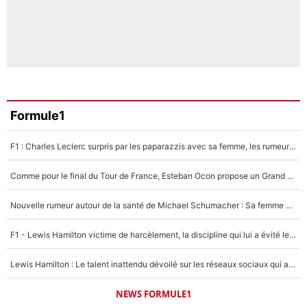
Formule1
F1 : Charles Leclerc surpris par les paparazzis avec sa femme, les rumeurs étaient vraies !
Comme pour le final du Tour de France, Esteban Ocon propose un Grand Prix de Formule 1 à Paris : «Autour de l’Arc de Triomphe, ce serait génial» !
Nouvelle rumeur autour de la santé de Michael Schumacher : Sa femme Corinna sort du silence
F1 - Lewis Hamilton victime de harcèlement, la discipline qui lui a évité le pire : «J'aurais probablement mal tourné»
Lewis Hamilton : Le talent inattendu dévoilé sur les réseaux sociaux qui a impressionné Kim Kardashian pendant leurs vacances en amoureux !
NEWS FORMULE1