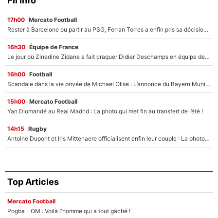
Fil info
17h00
Mercato Football
Rester à Barcelone ou partir au PSG, Ferran Torres a enfin pris sa décision : La course contre la montre est lancée !
16h30
Équipe de France
Le jour où Zinedine Zidane a fait craquer Didier Deschamps en équipe de France : «Je m’en suis voulu», l’ancien sélectionneur a regretté son geste !
16h00
Football
Scandale dans la vie privée de Michael Olise : L’annonce du Bayern Munich sur son enfant caché
15h00
Mercato Football
Yan Diomandé au Real Madrid : La photo qui met fin au transfert de l’été !
14h15
Rugby
Antoine Dupont et Iris Mittenaere officialisent enfin leur couple : La photo qui enflamme les réseaux sociaux
Top Articles
Mercato Football
Pogba - OM : Voilà l'homme qui a tout gâché !