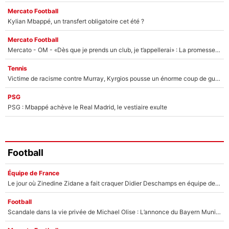
Mercato Football
Kylian Mbappé, un transfert obligatoire cet été ?
Mercato Football
Mercato - OM - «Dès que je prends un club, je t’appellerai» : La promesse de Marcelino au moment de claquer la porte
Tennis
Victime de racisme contre Murray, Kyrgios pousse un énorme coup de gueule !
PSG
PSG : Mbappé achève le Real Madrid, le vestiaire exulte
Football
Équipe de France
Le jour où Zinedine Zidane a fait craquer Didier Deschamps en équipe de France : «Je m’en suis voulu», l’ancien sélectionneur a regretté son geste !
Football
Scandale dans la vie privée de Michael Olise : L’annonce du Bayern Munich sur son enfant caché