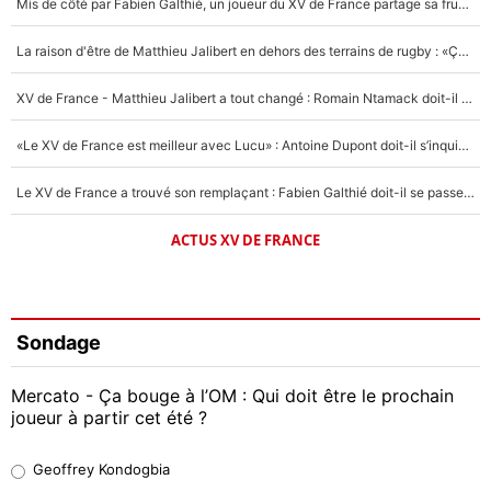
Mis de côté par Fabien Galthié, un joueur du XV de France partage sa frustration : «ils ne me l’ont pas dit tout de suite»
La raison d'être de Matthieu Jalibert en dehors des terrains de rugby : «Ça m'atteint autant que si tu touches à un membre de ma famille»
XV de France - Matthieu Jalibert a tout changé : Romain Ntamack doit-il s’inquiéter pour sa place à un an de la Coupe du monde ?
«Le XV de France est meilleur avec Lucu» : Antoine Dupont doit-il s’inquiéter pour sa place ?
Le XV de France a trouvé son remplaçant : Fabien Galthié doit-il se passer d'Antoine Dupont ?
ACTUS XV DE FRANCE
Sondage
Mercato - Ça bouge à l’OM : Qui doit être le prochain
joueur à partir cet été ?
Geoffrey Kondogbia
Geoffrey Kondogbia
38%