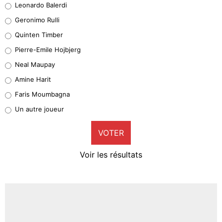
Leonardo Balerdi
Leonardo Balerdi
Geronimo Rulli
32%
Quinten Timber
Geronimo Rulli
Pierre-Emile Hojbjerg
4%
Neal Maupay
Quinten Timber
Amine Harit
1%
Faris Moumbagna
Pierre-Emile Hojbjerg
Un autre joueur
9%
VOTER
Neal Maupay
4%
Voir les résultats
Amine Harit
3%
Faris Moumbagna
4%