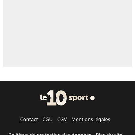
Un autre joueur
5%
1461 personnes ont participé aux votes.
Contact
CGU
CGV
Mentions légales
Politique de protection des données
Plan du site