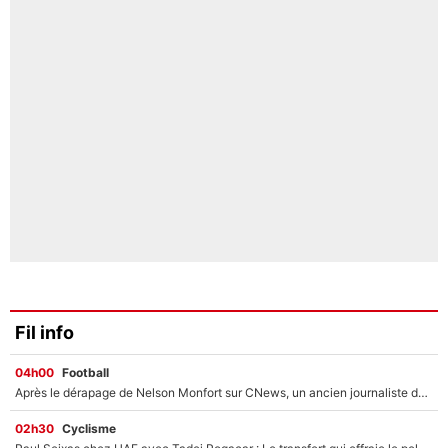
Fil info
04h00
Football
Après le dérapage de Nelson Monfort sur CNews, un ancien journaliste de France Télévisions relance la polémique sur les incendies en Gironde
02h30
Cyclisme