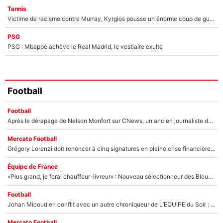
Tennis
Victime de racisme contre Murray, Kyrgios pousse un énorme coup de gueule !
PSG
PSG : Mbappé achève le Real Madrid, le vestiaire exulte
Football
Football
Après le dérapage de Nelson Monfort sur CNews, un ancien journaliste de France Télévisions relance la polémique sur les incendies en Gironde
Mercato Football
Grégory Lorenzi doit renoncer à cinq signatures en pleine crise financière : L’IA propose sept noms à l’OM pour un mercato réussi... à seulement 5M€ !
Équipe de France
«Plus grand, je ferai chauffeur-livreur» : Nouveau sélectionneur des Bleus, Zinédine Zidane s’était imaginé un avenir très différent lorsqu'il était enfant
Football
Johan Micoud en conflit avec un autre chroniqueur de L’EQUIPE du Soir : «Pendant un moment, je ne les ai pas remis ensemble dans l'émission»
Mercato Football