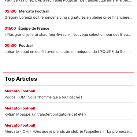
Paul Seixas chez UAE avec Tadej Pogacar : Le transfert qui effraie le peloton, «c’est la pire des choses qui puisse arriver»
02h00
Mercato Football
Grégory Lorenzi doit renoncer à cinq signatures en pleine crise financière : L’IA propose sept noms à l’OM pour un mercato réussi... à seulement 5M€ !
01h00
Équipe de France
«Plus grand, je ferai chauffeur-livreur» : Nouveau sélectionneur des Bleus, Zinédine Zidane s’était imaginé un avenir très différent lorsqu'il était enfant
00h00
Football
Johan Micoud en conflit avec un autre chroniqueur de L’EQUIPE du Soir : «Pendant un moment, je ne les ai pas remis ensemble dans l'émission»
Top Articles
Mercato Football
Pogba - OM : Voilà l'homme qui a tout gâché !
Mercato Football
Kylian Mbappé, un transfert obligatoire cet été ?
Mercato Football
Mercato - OM - «Dès que je prends un club, je t’appellerai» : La promesse de Marcelino au moment de claquer la porte