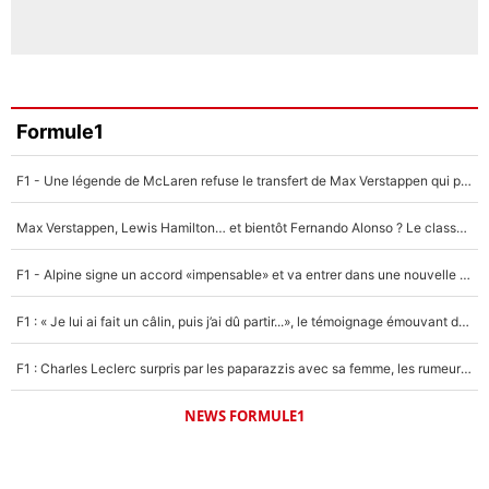
Formule1
F1 - Une légende de McLaren refuse le transfert de Max Verstappen qui pourrait «faire des vagues» et plomber l'ambiance dans l'équipe
Max Verstappen, Lewis Hamilton… et bientôt Fernando Alonso ? Le classement des pilotes les mieux payés en Formule 1 risque de changer !
F1 - Alpine signe un accord «impensable» et va entrer dans une nouvelle dimension : Grande nouvelle pour Pierre Gasly !
F1 : « Je lui ai fait un câlin, puis j’ai dû partir...», le témoignage émouvant de Max Verstappen sur sa fille
F1 : Charles Leclerc surpris par les paparazzis avec sa femme, les rumeurs étaient vraies !
NEWS FORMULE1