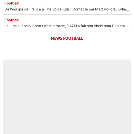
Football
De l'équipe de France à The Voice Kids : Contacté par Matt Pokora, Kylian Mbappé a accepté de jouer un rôle inédit sur TF1 !
Football
La Liga sur beIN Sports c’est terminé, DAZN a fait son choix pour Benjamin Da Silva et Omar Da Fonseca !
NEWS FOOTBALL