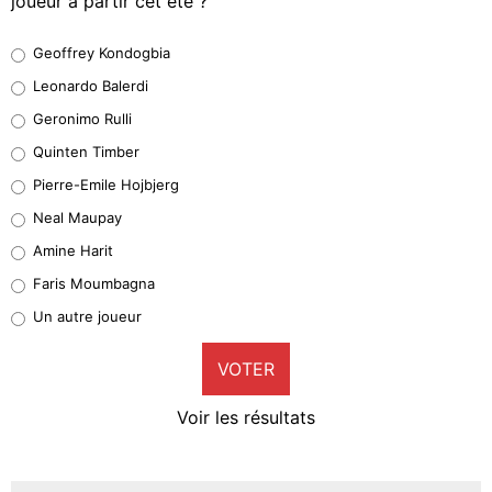
joueur à partir cet été ?
Geoffrey Kondogbia
Geoffrey Kondogbia
38%
Leonardo Balerdi
Leonardo Balerdi
Geronimo Rulli
32%
Quinten Timber
Geronimo Rulli
Pierre-Emile Hojbjerg
5%
Neal Maupay
Quinten Timber
Amine Harit
1%
Faris Moumbagna
Pierre-Emile Hojbjerg
Un autre joueur
9%
VOTER
Neal Maupay
4%
Voir les résultats
Amine Harit
3%