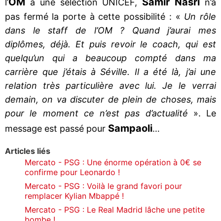
OM
Samir Nasri
l’
à une sélection UNICEF,
n’a
pas fermé la porte à cette possibilité : «
Un rôle
dans le staff de l’OM ? Quand j’aurai mes
diplômes, déjà. Et puis revoir le coach, qui est
quelqu’un qui a beaucoup compté dans ma
carrière que j’étais à Séville. Il a été là, j’ai une
relation très particulière avec lui. Je le verrai
demain, on va discuter de plein de choses, mais
pour le moment ce n’est pas d’actualité
». Le
Sampaoli
message est passé pour
…
Articles liés
Mercato - PSG : Une énorme opération à 0€ se
confirme pour Leonardo !
Mercato - PSG : Voilà le grand favori pour
remplacer Kylian Mbappé !
Mercato - PSG : Le Real Madrid lâche une petite
bombe !