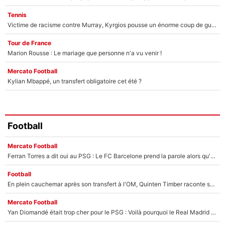
Tennis
Victime de racisme contre Murray, Kyrgios pousse un énorme coup de gueule !
Tour de France
Marion Rousse : Le mariage que personne n'a vu venir !
Mercato Football
Kylian Mbappé, un transfert obligatoire cet été ?
Football
Mercato Football
Ferran Torres a dit oui au PSG : Le FC Barcelone prend la parole alors qu'un transfert de l'attaquant espagnol prend forme
Football
En plein cauchemar après son transfert à l'OM, Quinten Timber raconte ses doutes après sa signature à Marseille
Mercato Football
Yan Diomandé était trop cher pour le PSG : Voilà pourquoi le Real Madrid a accepté de payer la somme record de 140M€ pour boucler son transfert !