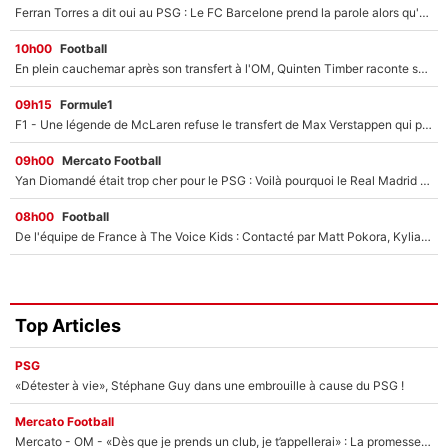
Ferran Torres a dit oui au PSG : Le FC Barcelone prend la parole alors qu'un transfert de l'attaquant espagnol prend forme
10h00
Football
En plein cauchemar après son transfert à l'OM, Quinten Timber raconte ses doutes après sa signature à Marseille
09h15
Formule1
F1 - Une légende de McLaren refuse le transfert de Max Verstappen qui pourrait «faire des vagues» et plomber l'ambiance dans l'équipe
09h00
Mercato Football
Yan Diomandé était trop cher pour le PSG : Voilà pourquoi le Real Madrid a accepté de payer la somme record de 140M€ pour boucler son transfert !
08h00
Football
De l'équipe de France à The Voice Kids : Contacté par Matt Pokora, Kylian Mbappé a accepté de jouer un rôle inédit sur TF1 !
Top Articles
PSG
«Détester à vie», Stéphane Guy dans une embrouille à cause du PSG !
Mercato Football
Mercato - OM - «Dès que je prends un club, je t’appellerai» : La promesse de Marcelino au moment de claquer la porte