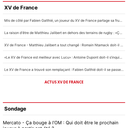
XV de France
Mis de côté par Fabien Galthié, un joueur du XV de France partage sa frustration : «ils ne me l’ont pas dit tout de suite»
La raison d'être de Matthieu Jalibert en dehors des terrains de rugby : «Ça m'atteint autant que si tu touches à un membre de ma famille»
XV de France - Matthieu Jalibert a tout changé : Romain Ntamack doit-il s’inquiéter pour sa place à un an de la Coupe du monde ?
«Le XV de France est meilleur avec Lucu» : Antoine Dupont doit-il s’inquiéter pour sa place ?
Le XV de France a trouvé son remplaçant : Fabien Galthié doit-il se passer d'Antoine Dupont ?
ACTUS XV DE FRANCE
Sondage
Mercato - Ça bouge à l’OM : Qui doit être le prochain