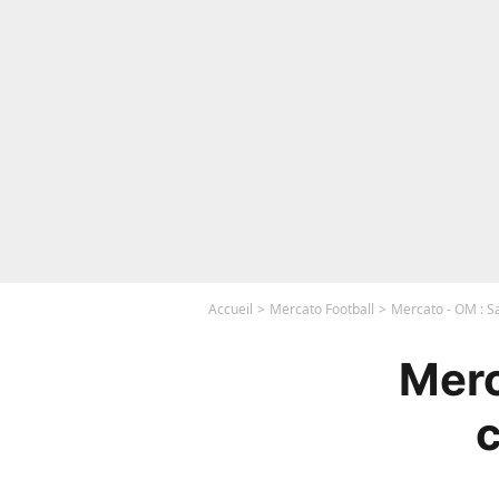
Accueil
Mercato Football
Mercato - OM : S
Merc
c