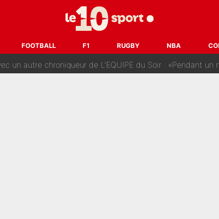
nq signatures en pleine crise financière : L’IA propose sept noms à l’OM po
reur» : Nouveau sélectionneur des Bleus, Zinédine Zidane s’était imaginé un av
FOOTBALL
F1
RUGBY
NBA
CO
 autre chroniqueur de L’EQUIPE du Soir : «Pendant un moment, je ne les 
enesio à l'OM, un ancien international français va finalemen
te se prépare chez Decathlon-CMA CGM pour aider Paul Seixas