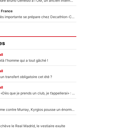
Proche de rejoindre Bruno Genesio à l'OM, un ancien international français va finalement débarquer... sur RMC !
 France
Une signature très importante se prépare chez Decathlon-CMA CGM pour aider Paul Seixas à gagner le Tour de France 2027
es
ll
ilà l'homme qui a tout gâché !
ll
n transfert obligatoire cet été ?
ll
Mercato - OM - «Dès que je prends un club, je t’appellerai» : La promesse de Marcelino au moment de claquer la porte
Victime de racisme contre Murray, Kyrgios pousse un énorme coup de gueule !
hève le Real Madrid, le vestiaire exulte