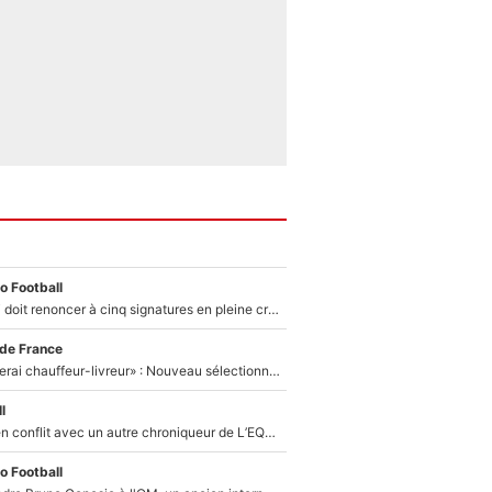
o Football
Grégory Lorenzi doit renoncer à cinq signatures en pleine crise financière : L’IA propose sept noms à l’OM pour un mercato réussi... à seulement 5M€ !
 de France
«Plus grand, je ferai chauffeur-livreur» : Nouveau sélectionneur des Bleus, Zinédine Zidane s’était imaginé un avenir très différent lorsqu'il était enfant
l
Johan Micoud en conflit avec un autre chroniqueur de L’EQUIPE du Soir : «Pendant un moment, je ne les ai pas remis ensemble dans l'émission»
o Football