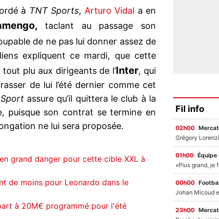
cordé à
TNT Sports
,
Arturo Vidal
a en
amengo,
taclant au passage son
upable de ne pas lui donner assez de
liens expliquent ce mardi, que cette
Inter
 tout plu aux dirigeants de l’
, qui
rasser de lui l’été dernier comme cet
 Sport
assure qu’il quittera le club à la
Fil info
ive, puisque son contrat se termine en
longation ne lui sera proposée.
02h00
Mercat
01h00
Équipe
en grand danger pour cette cible XXL à
nt de moins pour Leonardo dans le
00h00
Footbal
part à 20M€ programmé pour l'été
23h00
Mercat