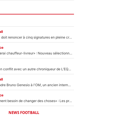
ll
Grégory Lorenzi doit renoncer à cinq signatures en pleine crise financière : L’IA propose sept noms à l’OM pour un mercato réussi... à seulement 5M€ !
ce
«Plus grand, je ferai chauffeur-livreur» : Nouveau sélectionneur des Bleus, Zinédine Zidane s’était imaginé un avenir très différent lorsqu'il était enfant
Johan Micoud en conflit avec un autre chroniqueur de L’EQUIPE du Soir : «Pendant un moment, je ne les ai pas remis ensemble dans l'émission»
ll
Proche de rejoindre Bruno Genesio à l'OM, un ancien international français va finalement débarquer... sur RMC !
ce
«Il y a probablement besoin de changer des choses» : Les premiers changements de Zinedine Zidane en équipe de France sont révélés ?
NEWS FOOTBALL