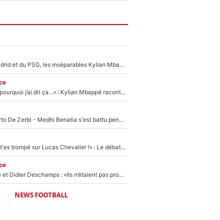
Loin du Real Madrid et du PSG, les inséparables Kylian Mbappé et Achraf Hakimi changent d'équipe le temps d'une journée !
ce
«Je ne sais pas pourquoi j’ai dit ça...» : Kylian Mbappé raconte sa première rencontre avec Zinédine Zidane (et c’est très drôle)
Départ de Roberto De Zerbi - Medhi Benatia s'est battu pendant six mois pour le retenir à l'OM, le PSG a été le naufrage de trop : «Je pars avec toi»
«Admets que tu t'es trompé sur Lucas Chevalier !» : Le débat sur le gardien du PSG vire au clash à l'After Foot
ce
Zinédine Zidane et Didier Deschamps : «Ils n’étaient pas proches», les confidences d’un membre de l’équipe de France 1998 sur leur relation spéciale
NEWS FOOTBALL