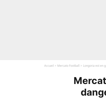
Accueil
Mercato Football
Longoria est en g
Mercat
dange