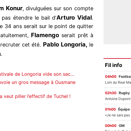
m Konur
, divulguées sur son compte
Arturo Vidal
pas étendre le bail d'
.
de 34 ans serait sur le point de quitter
Flamengo
ratuitement,
serait prêt à
Pablo Longoria,
 recruter cet été.
le
u.
Fil info
stivale de Longoria vide son sac…
04h00
Footbal
envoie un gros message à Ousmane
02h30
Rugby
veut piller l’effectif de Tuchel !
01h00
Équipe
00h00
OM