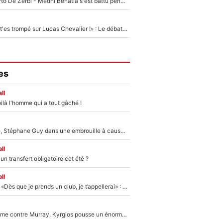
Départ de Roberto De Zerbi - Medhi Benatia s'est battu pendant six mois pour le retenir à l'OM, le PSG a été le naufrage de trop : «Je pars avec toi»
«Admets que tu t'es trompé sur Lucas Chevalier !» : Le débat sur le gardien du PSG vire au clash à l'After Foot
es
ll
ilà l'homme qui a tout gâché !
«Détester à vie», Stéphane Guy dans une embrouille à cause du PSG !
ll
n transfert obligatoire cet été ?
ll
Mercato - OM - «Dès que je prends un club, je t’appellerai» : La promesse de Marcelino au moment de claquer la porte
Victime de racisme contre Murray, Kyrgios pousse un énorme coup de gueule !