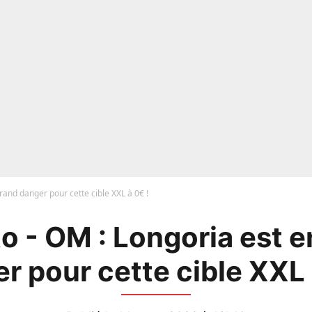
rand danger pour cette cible XXL à 0€ !
o - OM : Longoria est e
r pour cette cible XXL 