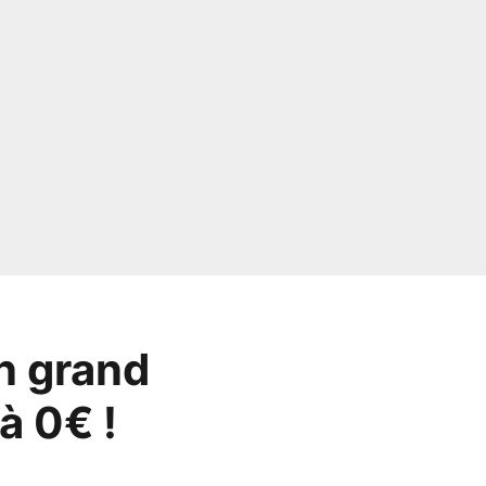
n grand
à 0€ !