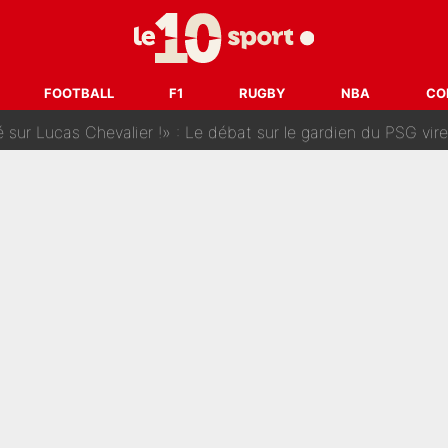
SG, les inséparables Kylian Mbappé et Achraf Hakimi changent 
Pendant ses vacances, la star du XV de France a perdu sa g
FOOTBALL
F1
RUGBY
NBA
CO
 dit ça...» : Kylian Mbappé raconte sa première rencontre avec Zi
i Benatia s'est battu pendant six mois pour le retenir à l'OM, le PSG a été
sur Lucas Chevalier !» : Le débat sur le gardien du PSG vire 