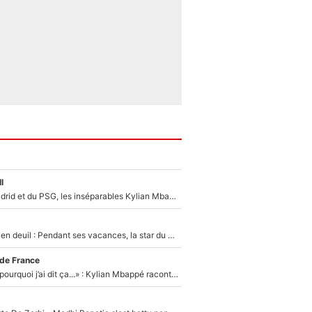
l
Loin du Real Madrid et du PSG, les inséparables Kylian Mbappé et Achraf Hakimi changent d'équipe le temps d'une journée !
Antoine Dupont en deuil : Pendant ses vacances, la star du XV de France a perdu sa grand-mère
 de France
«Je ne sais pas pourquoi j’ai dit ça...» : Kylian Mbappé raconte sa première rencontre avec Zinédine Zidane (et c’est très drôle)