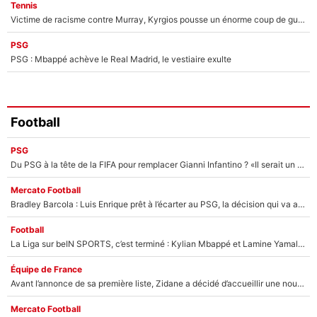
Tennis
Victime de racisme contre Murray, Kyrgios pousse un énorme coup de gueule !
PSG
PSG : Mbappé achève le Real Madrid, le vestiaire exulte
Football
PSG
Du PSG à la tête de la FIFA pour remplacer Gianni Infantino ? «Il serait un mauvais président», le patron de la Liga s'attaque à Nasser Al-Khelaïfi !
Mercato Football
Bradley Barcola : Luis Enrique prêt à l’écarter au PSG, la décision qui va accélérer son transfert à Liverpool ?
Football
La Liga sur beIN SPORTS, c’est terminé : Kylian Mbappé et Lamine Yamal changent de chaîne, «le moment était venu d'ouvrir un nouveau chapitre»
Équipe de France
Avant l’annonce de sa première liste, Zidane a décidé d’accueillir une nouvelle tête en équipe de France
Mercato Football