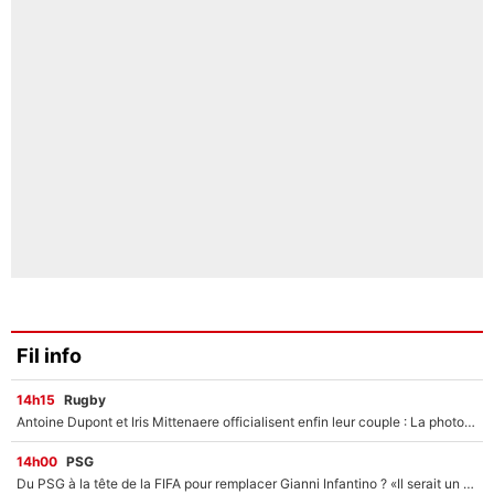
Fil info
14h15
Rugby
Antoine Dupont et Iris Mittenaere officialisent enfin leur couple : La photo qui enflamme les réseaux sociaux
14h00
PSG
Du PSG à la tête de la FIFA pour remplacer Gianni Infantino ? «Il serait un mauvais président», le patron de la Liga s'attaque à Nasser Al-Khelaïfi !