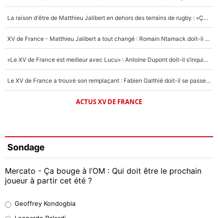
La raison d'être de Matthieu Jalibert en dehors des terrains de rugby : «Ça m'atteint autant que si tu touches à un membre de ma famille»
XV de France - Matthieu Jalibert a tout changé : Romain Ntamack doit-il s’inquiéter pour sa place à un an de la Coupe du monde ?
«Le XV de France est meilleur avec Lucu» : Antoine Dupont doit-il s’inquiéter pour sa place ?
Le XV de France a trouvé son remplaçant : Fabien Galthié doit-il se passer d'Antoine Dupont ?
ACTUS XV DE FRANCE
Sondage
Mercato - Ça bouge à l’OM : Qui doit être le prochain
joueur à partir cet été ?
Geoffrey Kondogbia
Geoffrey Kondogbia
38%
Leonardo Balerdi