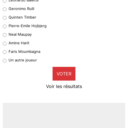
Leonardo Balerdi
Geronimo Rulli
32%
Quinten Timber
Geronimo Rulli
Pierre-Emile Hojbjerg
4%
Neal Maupay
Quinten Timber
Amine Harit
1%
Faris Moumbagna
Pierre-Emile Hojbjerg
Un autre joueur
9%
VOTER
Neal Maupay
4%
Voir les résultats
Amine Harit
3%
Faris Moumbagna
4%
Un autre joueur