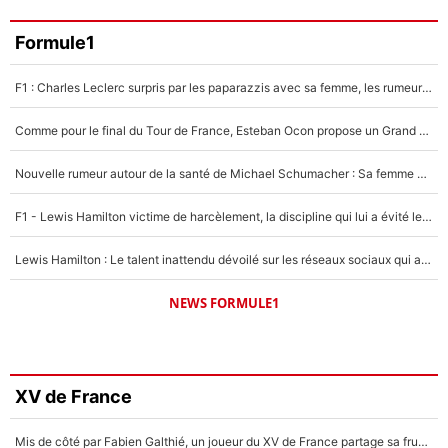
Formule1
F1 : Charles Leclerc surpris par les paparazzis avec sa femme, les rumeurs étaient vraies !
Comme pour le final du Tour de France, Esteban Ocon propose un Grand Prix de Formule 1 à Paris : «Autour de l’Arc de Triomphe, ce serait génial» !
Nouvelle rumeur autour de la santé de Michael Schumacher : Sa femme Corinna sort du silence
F1 - Lewis Hamilton victime de harcèlement, la discipline qui lui a évité le pire : «J'aurais probablement mal tourné»
Lewis Hamilton : Le talent inattendu dévoilé sur les réseaux sociaux qui a impressionné Kim Kardashian pendant leurs vacances en amoureux !
NEWS FORMULE1
XV de France
Mis de côté par Fabien Galthié, un joueur du XV de France partage sa frustration : «ils ne me l’ont pas dit tout de suite»