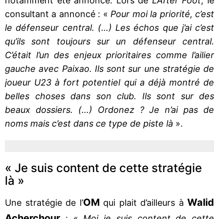
notamment été annoncé. Lors de
L’After Foot
, le
consultant a annoncé : «
Pour moi la priorité, c’est
le défenseur central. (…) Les échos que j’ai c’est
qu’ils sont toujours sur un défenseur central.
C’était l’un des enjeux prioritaires comme l’ailier
gauche avec Paixao. Ils sont sur une stratégie de
joueur U23 à fort potentiel qui a déjà montré de
belles choses dans son club. Ils sont sur des
beaux dossiers. (…) Ordonez ? Je n’ai pas de
noms mais c’est dans ce type de piste là
».
« Je suis content de cette stratégie
là »
OM
Walid
Une stratégie de l’
qui plait d’ailleurs à
Acherchour
: «
Moi je suis content de cette