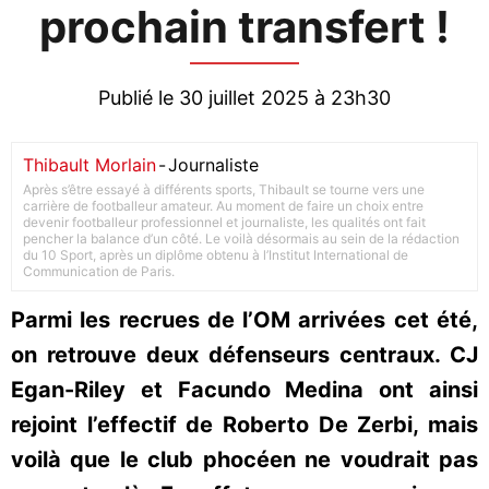
prochain transfert !
Publié le 30 juillet 2025 à 23h30
Thibault Morlain
-
Journaliste
Après s’être essayé à différents sports, Thibault se tourne vers une
carrière de footballeur amateur. Au moment de faire un choix entre
devenir footballeur professionnel et journaliste, les qualités ont fait
pencher la balance d’un côté. Le voilà désormais au sein de la rédaction
du 10 Sport, après un diplôme obtenu à l’Institut International de
Communication de Paris.
Parmi les recrues de l’OM arrivées cet été,
on retrouve deux défenseurs centraux. CJ
Egan-Riley et Facundo Medina ont ainsi
rejoint l’effectif de Roberto De Zerbi, mais
voilà que le club phocéen ne voudrait pas