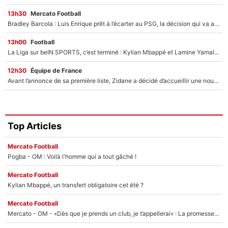
13h30
Mercato Football
Bradley Barcola : Luis Enrique prêt à l’écarter au PSG, la décision qui va accélérer son transfert à Liverpool ?
13h00
Football
La Liga sur beIN SPORTS, c’est terminé : Kylian Mbappé et Lamine Yamal changent de chaîne, «le moment était venu d'ouvrir un nouveau chapitre»
12h30
Équipe de France
Avant l’annonce de sa première liste, Zidane a décidé d’accueillir une nouvelle tête en équipe de France
Top Articles
Mercato Football
Pogba - OM : Voilà l'homme qui a tout gâché !
Mercato Football
Kylian Mbappé, un transfert obligatoire cet été ?
Mercato Football
Mercato - OM - «Dès que je prends un club, je t’appellerai» : La promesse de Marcelino au moment de claquer la porte